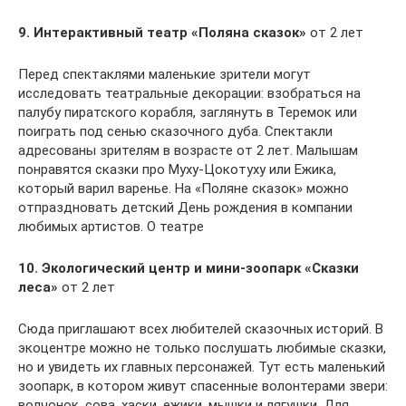
9. Интерактивный театр «Поляна сказок»
от 2 лет
Перед спектаклями маленькие зрители могут
исследовать театральные декорации: взобраться на
палубу пиратского корабля, заглянуть в Теремок или
поиграть под сенью сказочного дуба. Спектакли
адресованы зрителям в возрасте от 2 лет. Малышам
понравятся сказки про Муху-Цокотуху или Ежика,
который варил варенье. На «Поляне сказок» можно
отпраздновать детский День рождения в компании
любимых артистов. О театре
10. Экологический центр и мини-зоопарк «Сказки
леса»
от 2 лет
Сюда приглашают всех любителей сказочных историй. В
экоцентре можно не только послушать любимые сказки,
но и увидеть их главных персонажей. Тут есть маленький
зоопарк, в котором живут спасенные волонтерами звери:
волчонок, сова, хаски, ежики, мышки и лягушки. Для