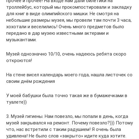
прочее и прочее! На входе нам дали билетики на
троллейбус, который мы прокомпостировали и закладку
для книг в виде олимпийского мишки. Не смотря на
небольшие размеры музея, мы провели там почти 3 часа,
хохотали и веселились! Очень много предметов было
передано в дар музею известными актерами и
музыкантами.
Музей однозначно 10/10, очень надеюсь ребята скоро
откроются!
На стене висел календарь моего года, нашла листочек со
своим днём рождения
У моей бабушки была точно такая же в бумажечками в
туалете))
3. Музей гигиены. Нам повезло, мы попали в день, когда
музей закрывался на ремонт. Почему повезло?))) Потому
что, нас встретили с таким радушием! Я очень была
удивлена! Не было слов «закрыто» идите куда хотите.