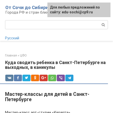
Перейти
От Сочи до Сибири
Для любых предложений по
Для любых предложений по
к
Города РФ и стран ближнего зарубежья
сайту:
сайту: edu-sochi@cp9.ru
[email protected]
контенту
Поиск:
Русский
Главная
»
ЦФО
Куда сводить ребенка в Санкт-Петербурге на
выходных, в каникулы
Мастер-классы для детей в Санкт-
Петербурге
Мастер-класс арт-студии «Керарта»