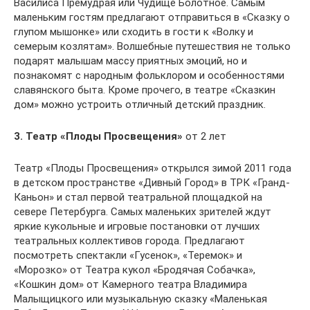
Василиса Премудрая или Чудище Болотное. Самым
маленьким гостям предлагают отправиться в «Сказку о
глупом мышонке» или сходить в гости к «Волку и
семерым козлятам». Волшебные путешествия не только
подарят малышам массу приятных эмоций, но и
познакомят с народным фольклором и особенностями
славянского быта. Кроме прочего, в театре «Сказкин
дом» можно устроить отличный детский праздник.
3. Театр «Плоды Просвещения»
от 2 лет
Театр «Плоды Просвещения» открылся зимой 2011 года
в детском пространстве «Дивный Город» в ТРК «Гранд-
Каньон» и стал первой театральной площадкой на
севере Петербурга. Самых маленьких зрителей ждут
яркие кукольные и игровые постановки от лучших
театральных коллективов города. Предлагают
посмотреть спектакли «Гусенок», «Теремок» и
«Морозко» от Театра кукол «Бродячая Собачка»,
«Кошкин дом» от Камерного театра Владимира
Малыщицкого или музыкальную сказку «Маленькая