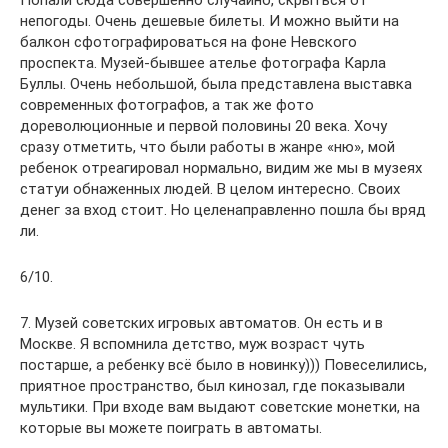
Попали сюда совершенно случайно, скрыться от
непогоды. Очень дешевые билеты. И можно выйти на
балкон сфотографироваться на фоне Невского
проспекта. Музей-бывшее ателье фотографа Карла
Буллы. Очень небольшой, была представлена выставка
современных фотографов, а так же фото
дореволюционные и первой половины 20 века. Хочу
сразу отметить, что были работы в жанре «ню», мой
ребенок отреагировал нормально, видим же мы в музеях
статуи обнаженных людей. В целом интересно. Своих
денег за вход стоит. Но целенаправленно пошла бы вряд
ли.
6/10.
7. Музей советских игровых автоматов. Он есть и в
Москве. Я вспомнила детство, муж возраст чуть
постарше, а ребенку всё было в новинку))) Повеселились,
приятное пространство, был кинозал, где показывали
мультики. При входе вам выдают советские монетки, на
которые вы можете поиграть в автоматы.