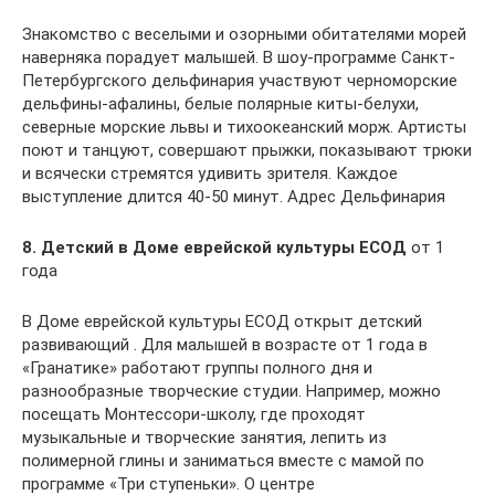
Знакомство с веселыми и озорными обитателями морей
наверняка порадует малышей. В шоу-программе Санкт-
Петербургского дельфинария участвуют черноморские
дельфины-афалины, белые полярные киты-белухи,
северные морские львы и тихоокеанский морж. Артисты
поют и танцуют, совершают прыжки, показывают трюки
и всячески стремятся удивить зрителя. Каждое
выступление длится 40-50 минут. Адрес Дельфинария
8. Детский в Доме еврейской культуры ЕСОД
от 1
года
В Доме еврейской культуры ЕСОД открыт детский
развивающий . Для малышей в возрасте от 1 года в
«Гранатике» работают группы полного дня и
разнообразные творческие студии. Например, можно
посещать Монтессори-школу, где проходят
музыкальные и творческие занятия, лепить из
полимерной глины и заниматься вместе с мамой по
программе «Три ступеньки». О центре