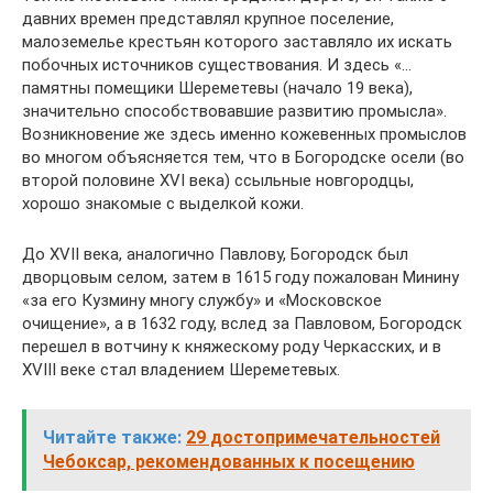
давних времен представлял крупное поселение,
малоземелье крестьян которого заставляло их искать
побочных источников существования. И здесь «…
памятны помещики Шереметевы (начало 19 века),
значительно способствовавшие развитию промысла».
Возникновение же здесь именно кожевенных промыслов
во многом объясняется тем, что в Богородске осели (во
второй половине XVI века) ссыльные новгородцы,
хорошо знакомые с выделкой кожи.
До XVII века, аналогично Павлову, Богородск был
дворцовым селом, затем в 1615 году пожалован Минину
«за его Кузмину многу службу» и «Московское
очищение», а в 1632 году, вслед за Павловом, Богородск
перешел в вотчину к княжескому роду Черкасских, и в
XVIII веке стал владением Шереметевых.
Читайте также:
29 достопримечательностей
Чебоксар, рекомендованных к посещению