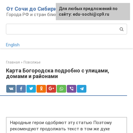
Перейти
От Сочи до Сибири
Для любых предложений по
к
Города РФ и стран ближнего зарубежья
сайту: edu-sochi@cp9.ru
контенту
Поиск:
English
Главная
»
Поволжье
Карта Богородска подробно с улицами,
домами и районами
Народные герои одобряют эту статью Поэтому
рекомендуют продолжать текст в том же духе