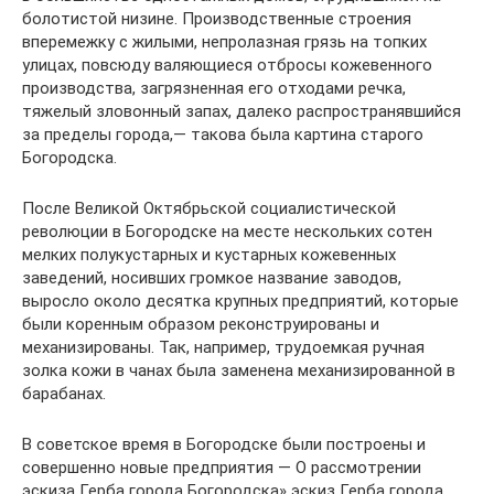
болотистой низине. Производственные строения
вперемежку с жилыми, непролазная грязь на топких
улицах, повсюду валяющиеся отбросы кожевенного
производства, загрязненная его отходами речка,
тяжелый зловонный запах, далеко распространявшийся
за пределы города,— такова была картина старого
Богородска.
После Великой Октябрьской социалистической
революции в Богородске на месте нескольких сотен
мелких полукустарных и кустарных кожевенных
заведений, носивших громкое название заводов,
выросло около десятка крупных предприятий, которые
были коренным образом реконструированы и
механизированы. Так, например, трудоемкая ручная
золка кожи в чанах была заменена механизированной в
барабанах.
В советское время в Богородске были построены и
совершенно новые предприятия — О рассмотрении
эскиза Герба города Богородска» эскиз Герба города