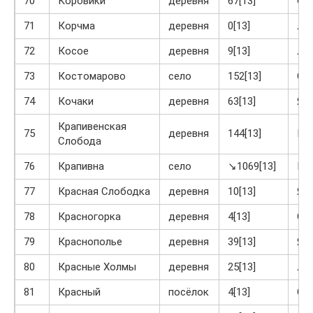
70
Коровики
деревня
67[13]
Ог
71
Корчма
деревня
0[13]
Ла
72
Косое
деревня
9[13]
Ло
73
Костомарово
село
152[13]
Ог
74
Кочаки
деревня
63[13]
Яс
Крапивенская
75
деревня
144[13]
Кр
Слобода
76
Крапивна
село
↘1069[13]
Кр
77
Красная Слободка
деревня
10[13]
Яс
78
Красногорка
деревня
4[13]
Ог
79
Краснополье
деревня
39[13]
Яс
80
Красные Холмы
деревня
25[13]
Ла
81
Красный
посёлок
4[13]
Ог