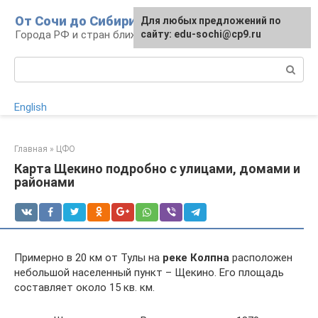
Перейти
От Сочи до Сибири
Для любых предложений по
к
Города РФ и стран ближнего зарубежья
сайту: edu-sochi@cp9.ru
контенту
Поиск:
English
Главная
»
ЦФО
Карта Щекино подробно с улицами, домами и
районами
Примерно в 20 км от Тулы на
реке Колпна
расположен
небольшой населенный пункт – Щекино. Его площадь
составляет около 15 кв. км.