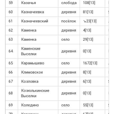
59
Казачья
слобода
108[13]
Кр
60
Казначеевка
деревня
81[13]
Яс
61
Казначеевский
посёлок
↘23[13]
Ло
62
Каменка
деревня
4[13]
Кр
63
Каменка
село
29[13]
Кр
Каменские
64
деревня
0[13]
Кр
Выселки
65
Карамышево
село
1672[13]
Ла
66
Климовское
деревня
8[13]
Кр
67
Козловка
деревня
6[13]
Яс
Козюлькинские
68
деревня
0[13]
Кр
Выселки
69
Коледино
село
55[13]
Яс