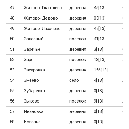
47
Житово-Глаголево
деревня
45[13]
Ог
48
Житово-Дедово
деревня
85[13]
Ог
49
Житово-Лихачево
деревня
47[13]
Ог
50
Залесный
посёлок
41[13]
Ло
51
Заречье
деревня
3[13]
Ог
52
Заря
посёлок
13[13]
Ла
53
Захаровка
деревня
156[13]
Кр
54
Змеево
село
4[13]
Ла
55
Зубаревка
деревня
0[13]
Ла
56
Зыково
посёлок
9[13]
Ла
57
Ивановка
деревня
0[13]
Ог
58
Казачье
деревня
0[13]
Ла