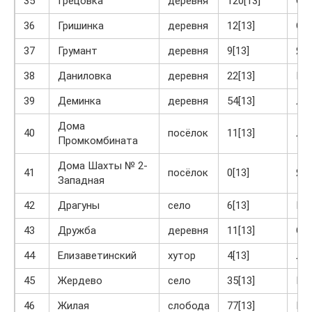
35
Грецовка
деревня
120[13]
Ог
36
Гришинка
деревня
12[13]
Ог
37
Грумант
деревня
9[13]
Яс
38
Даниловка
деревня
22[13]
Кр
39
Деминка
деревня
54[13]
Ло
Дома
40
посёлок
11[13]
Ло
Промкомбината
Дома Шахты № 2-
41
посёлок
0[13]
Яс
Западная
42
Драгуны
село
6[13]
Кр
43
Дружба
деревня
11[13]
Ог
44
Елизаветинский
хутор
4[13]
Ла
45
Жердево
село
35[13]
Кр
46
Жилая
слобода
77[13]
Кр