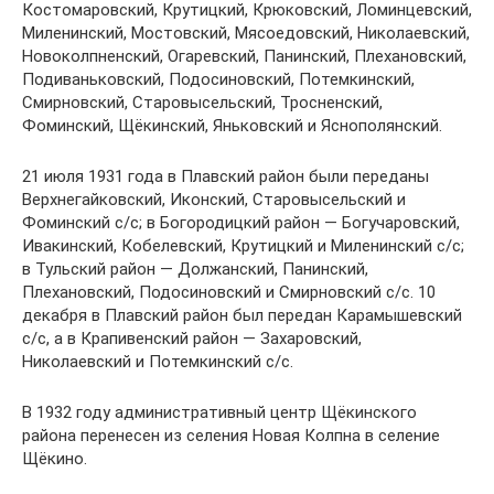
Костомаровский, Крутицкий, Крюковский, Ломинцевский,
Миленинский, Мостовский, Мясоедовский, Николаевский,
Новоколпненский, Огаревский, Панинский, Плехановский,
Подиваньковский, Подосиновский, Потемкинский,
Смирновский, Старовысельский, Тросненский,
Фоминский, Щёкинский, Яньковский и Яснополянский.
21 июля 1931 года в Плавский район были переданы
Верхнегайковский, Иконский, Старовысельский и
Фоминский с/с; в Богородицкий район — Богучаровский,
Ивакинский, Кобелевский, Крутицкий и Миленинский с/с;
в Тульский район — Должанский, Панинский,
Плехановский, Подосиновский и Смирновский с/с. 10
декабря в Плавский район был передан Карамышевский
с/с, а в Крапивенский район — Захаровский,
Николаевский и Потемкинский с/с.
В 1932 году административный центр Щёкинского
района перенесен из селения Новая Колпна в селение
Щёкино.