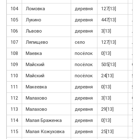
104
Ломовка
деревня
127[13]
Ла
105
Лукино
деревня
447[13]
Ла
106
Львово
деревня
3[13]
Ла
107
Ляпищево
село
127[13]
Ла
108
Маевка
посёлок
0[13]
Ло
109
Майский
посёлок
505[13]
Ог
110
Майский
посёлок
24[13]
Яс
111
Макеевка
деревня
0[13]
Яс
112
Малахово
деревня
3[13]
Ог
113
Малахово
деревня
29[13]
Яс
114
Малая Браженка
деревня
0[13]
Яс
115
Малая Кожуховка
деревня
25[13]
Ло