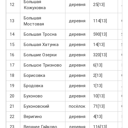
Большая
12
деревня
25[13]
Ло
Кожуховка
Большая
13
деревня
114[13]
Ог
Мостовая
14
Большая Тросна
деревня
590[13]
Яс
15
Большая Хатунка
деревня
14[13]
Яс
16
Большие Озерки
деревня
320[13]
Ог
17
Большое Тризново
деревня
6[13]
Кр
18
Борисовка
деревня
2[13]
Ог
19
Бродовка
деревня
1[13]
Ла
20
Бухоново
деревня
10[13]
Ог
21
Бухоновский
посёлок
71[13]
Ог
22
Веригино
деревня
4[13]
Кр
23
Верхнее Гайково
деревня
116[13]
Ла