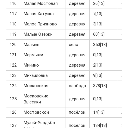
116
Малая Мостовая
деревня
26[13]
Ог
117
Малая Хатунка
деревня
7[13]
Яс
118
Малое Тризново
деревня
3[13]
Кр
119
Малые Озерки
деревня
60[13]
Ог
120
Малынь
село
350[13]
Кр
121
Мармыжи
деревня
0[13]
Ла
122
Минино
деревня
2[13]
Кр
123
Михайловка
деревня
9[13]
Ла
124
Московская
слобода
378[13]
Кр
Московские
125
деревня
0[13]
Кр
Выселки
126
Мостовской
посёлок
14[13]
Ло
Музей-Усадьба
127
посёлок
184[13]
Яс