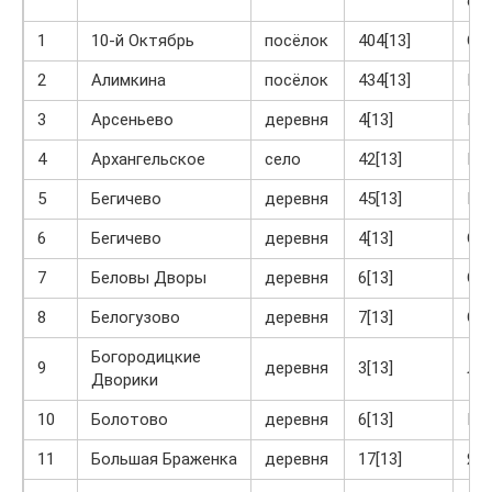
об
1
10-й Октябрь
посёлок
404[13]
Ог
2
Алимкина
посёлок
434[13]
Кр
3
Арсеньево
деревня
4[13]
Кр
4
Архангельское
село
42[13]
Кр
5
Бегичево
деревня
45[13]
Кр
6
Бегичево
деревня
4[13]
Ог
7
Беловы Дворы
деревня
6[13]
Ог
8
Белогузово
деревня
7[13]
Ог
Богородицкие
9
деревня
3[13]
Ла
Дворики
10
Болотово
деревня
6[13]
Кр
11
Большая Браженка
деревня
17[13]
Яс