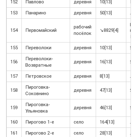
152
Павлово
деревня
10[13]
Кр
153
Панарино
деревня
50[13]
Ло
ра
рабочий
154
Первомайский
↘8829[4]
по
посёлок
Пе
155
Переволоки
деревня
10[13]
Яс
Переволоки-
156
деревня
16[13]
Яс
Возвратные
157
Петровское
деревня
8[13]
Ла
Пироговка-
158
деревня
47[13]
Яс
Соковнино
Пироговка-
159
деревня
46[13]
Яс
Ульяновка
160
Пирогово 1-е
село
164[13]
Ла
161
Пирогово 2-е
село
28[13]
Ла