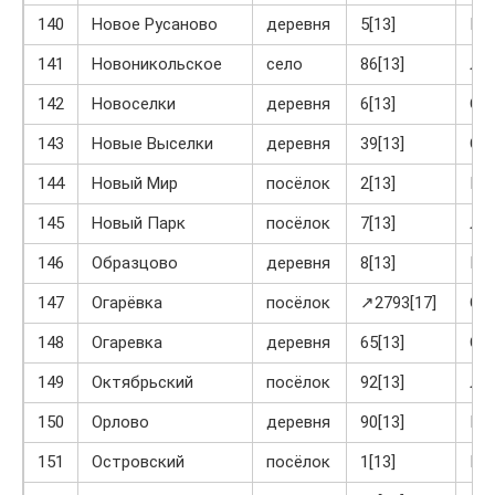
140
Новое Русаново
деревня
5[13]
Кр
141
Новоникольское
село
86[13]
Ла
142
Новоселки
деревня
6[13]
Ог
143
Новые Выселки
деревня
39[13]
Ог
144
Новый Мир
посёлок
2[13]
Кр
145
Новый Парк
посёлок
7[13]
Ла
146
Образцово
деревня
8[13]
Кр
147
Огарёвка
посёлок
↗2793[17]
Ог
148
Огаревка
деревня
65[13]
Ог
149
Октябрьский
посёлок
92[13]
Ло
150
Орлово
деревня
90[13]
Кр
151
Островский
посёлок
1[13]
Кр