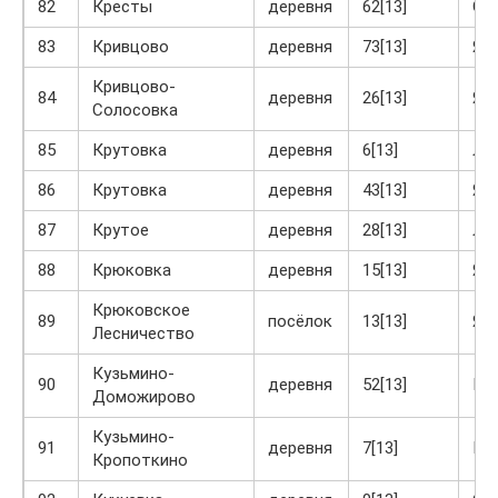
82
Кресты
деревня
62[13]
Ог
83
Кривцово
деревня
73[13]
Яс
Кривцово-
84
деревня
26[13]
Яс
Солосовка
85
Крутовка
деревня
6[13]
Ла
86
Крутовка
деревня
43[13]
Яс
87
Крутое
деревня
28[13]
Ла
88
Крюковка
деревня
15[13]
Яс
Крюковское
89
посёлок
13[13]
Яс
Лесничество
Кузьмино-
90
деревня
52[13]
Кр
Доможирово
Кузьмино-
91
деревня
7[13]
Кр
Кропоткино