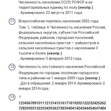
Численность населения СССР, РСФСР и ее
территориальных единиц по полу
(неопр.)
. Архивировано 23 августа 2011 года.
Всероссийская перепись населения 2002 года.
Том. 1, таблица 4. Численность населения России,
федеральных округов, субъектов Российской
Федерации, районов, городских поселений,
сельских населённых пунктов — райцентров и
сельских населённых пунктов с населением 3
тысячи и более
(неопр.)
. Архивировано 3 февраля 2012 года.
Численность постоянного населения Российской
Федерации по городам, посёлкам городского
типа и районам на 1 января 2009 года
(неопр.)
. Дата обращения: 2 января 2014. Архивировано 2
января 2014 года.
↑
1
2
3
4
5
6
7
8
9
10
11
12
13
14
15
16
17
18
19
20
21
22
23
24
25
26
2
7
28
29
30
31
32
33
34
35
36
37
38
39
40
41
42
43
44
45
46
47
48
4