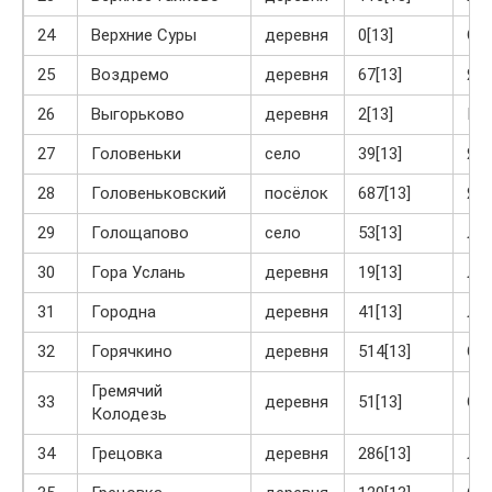
24
Верхние Суры
деревня
0[13]
Ог
25
Воздремо
деревня
67[13]
Яс
26
Выгорьково
деревня
2[13]
Кр
27
Головеньки
село
39[13]
Яс
28
Головеньковский
посёлок
687[13]
Яс
29
Голощапово
село
53[13]
Ла
30
Гора Услань
деревня
19[13]
Ло
31
Городна
деревня
41[13]
Ло
32
Горячкино
деревня
514[13]
Ог
Гремячий
33
деревня
51[13]
Ог
Колодезь
34
Грецовка
деревня
286[13]
Ла