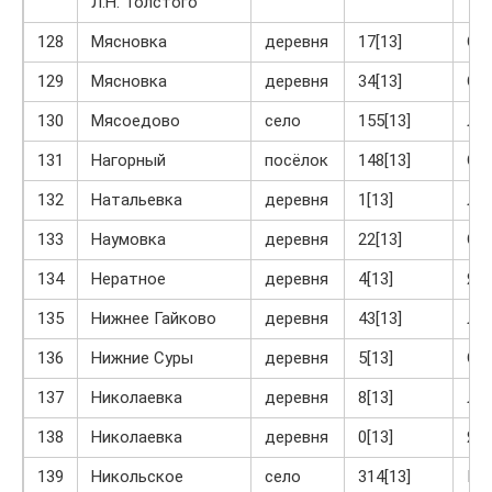
Л.Н. Толстого
128
Мясновка
деревня
17[13]
Ог
129
Мясновка
деревня
34[13]
Ог
130
Мясоедово
село
155[13]
Ло
131
Нагорный
посёлок
148[13]
Ог
132
Натальевка
деревня
1[13]
Ла
133
Наумовка
деревня
22[13]
Ог
134
Нератное
деревня
4[13]
Яс
135
Нижнее Гайково
деревня
43[13]
Ла
136
Нижние Суры
деревня
5[13]
Ог
137
Николаевка
деревня
8[13]
Ла
138
Николаевка
деревня
0[13]
Яс
139
Никольское
село
314[13]
Кр