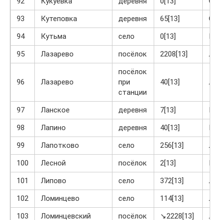
92
Кукуевка
деревня
0[13]
Ог
93
Кутеповка
деревня
65[13]
Ог
94
Кутьма
село
0[13]
Кр
95
Лазарево
посёлок
2208[13]
Ла
посёлок
96
Лазарево
при
40[13]
Ла
станции
97
Ланское
деревня
7[13]
Кр
98
Лапино
деревня
40[13]
Кр
99
Лапотково
село
256[13]
Ла
100
Лесной
посёлок
2[13]
Кр
101
Липово
село
372[13]
Ла
102
Ломинцево
село
114[13]
Ло
103
Ломинцевский
посёлок
↘2228[13]
Ло