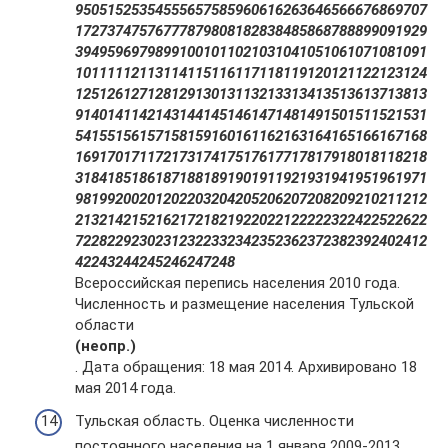
9
50
51
52
53
54
55
56
57
58
59
60
61
62
63
64
65
66
67
68
69
70
7
1
72
73
74
75
76
77
78
79
80
81
82
83
84
85
86
87
88
89
90
91
92
9
3
94
95
96
97
98
99
100
101
102
103
104
105
106
107
108
109
1
10
111
112
113
114
115
116
117
118
119
120
121
122
123
124
125
126
127
128
129
130
131
132
133
134
135
136
137
138
13
9
140
141
142
143
144
145
146
147
148
149
150
151
152
153
1
54
155
156
157
158
159
160
161
162
163
164
165
166
167
168
169
170
171
172
173
174
175
176
177
178
179
180
181
182
18
3
184
185
186
187
188
189
190
191
192
193
194
195
196
197
1
98
199
200
201
202
203
204
205
206
207
208
209
210
211
212
213
214
215
216
217
218
219
220
221
222
223
224
225
226
22
7
228
229
230
231
232
233
234
235
236
237
238
239
240
241
2
42
243
244
245
246
247
248
Всероссийская перепись населения 2010 года.
Численность и размещение населения Тульской
области
(неопр.)
. Дата обращения: 18 мая 2014. Архивировано 18
мая 2014 года.
Тульская область. Оценка численности
постоянного населения на 1 января 2009-2013