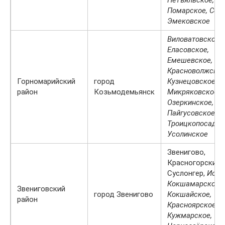
Помарское, Сотн
Эмековское
Виловатовское,
Еласовское,
Емешевское,
Красноволжское
Горномарийский
город
Кузнецовское,
район
Козьмодемьянск
Микряковское,
Озеркинское,
Пайгусовское,
Троицкопосадск
Усолинское
Звенигово,
Красногорский,
Суслонгер,
Исме
Кокшамарское,
Звениговский
город Звенигово
Кокшайское,
район
Красноярское,
Кужмарское,