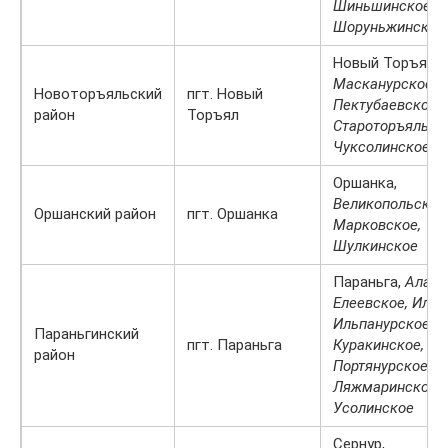
Шиньшинское,
Шоруньжинское
Новый Торъял,
Масканурское,
Новоторъяльский
пгт. Новый
Пектубаевское,
район
Торъял
Староторъяльск
Чуксолинское
Оршанка,
Великопольское
Оршанский район
пгт. Оршанка
Марковское,
Шулкинское
Параньга,
Алаша
Елеевское, Илет
Ильпанурское,
Параньгинский
пгт. Параньга
Куракинское,
район
Портянурское, Р
Ляжмаринское,
Усолинское
Сернур,