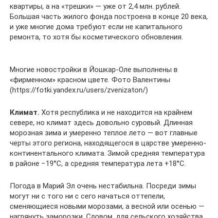
квартиры, а на «трешки» — уже от 2,4 млн. рублей.
Большая часть жилого фонда построена в конце 20 века,
и уже многие дома требуют если не капитального
ремонта, то хотя бы косметического обновления.
Многие новостройки в Йошкар-Оле выполнены в
«фирменном» красном цвете. Фото Валентины
(https://fotki.yandex.ru/users/zvenizaton/)
Климат.
Хотя республика и не находится на крайнем
севере, но климат здесь довольно суровый. Длинная
морозная зима и умеренно теплое лето — вот главные
черты этого региона, находящегося в царстве умеренно-
континентального климата. Зимой средняя температура
в районе −19°С, а средняя температура лета +18°С.
Погода в Марий Эл очень нестабильна. Посреди зимы
могут ни с того ни с сего начаться оттепели,
сменяющиеся новыми морозами, а весной или осенью —
нагрянуть заморозки. Словом, для сельского хозяйства