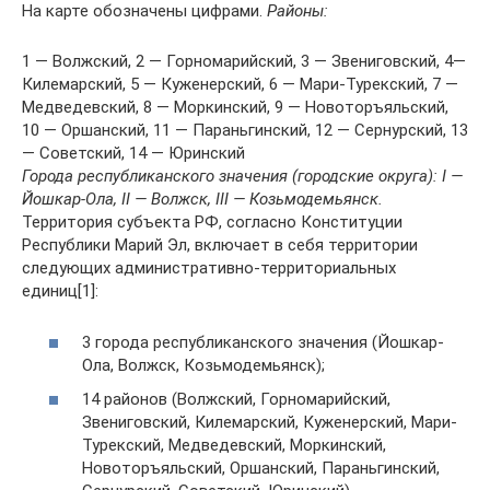
На карте обозначены цифрами.
Районы:
1 — Волжский, 2 — Горномарийский, 3 — Звениговский, 4—
Килемарский, 5 — Куженерский, 6 — Мари-Турекский, 7 —
Медведевский, 8 — Моркинский, 9 — Новоторъяльский,
10 — Оршанский, 11 — Параньгинский, 12 — Сернурский, 13
— Советский, 14 — Юринский
Города республиканского значения (городские округа): I —
Йошкар-Ола, II — Волжск, III — Козьмодемьянск.
Территория субъекта РФ, cогласно Конституции
Республики Марий Эл, включает в себя территории
следующих административно-территориальных
единиц[1]:
3 города республиканского значения (Йошкар-
Ола, Волжск, Козьмодемьянск);
14 районов (Волжский, Горномарийский,
Звениговский, Килемарский, Куженерский, Мари-
Турекский, Медведевский, Моркинский,
Новоторъяльский, Оршанский, Параньгинский,