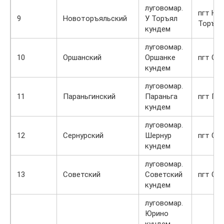
луговомар.
пгт Но
9
Новоторъяльский
У Торъял
Торъял
кундем
луговомар.
10
Оршанский
Оршанке
пгт Ор
кундем
луговомар.
11
Параньгинский
Параньга
пгт Па
кундем
луговомар.
12
Сернурский
Шернур
пгт Се
кундем
луговомар.
13
Советский
Советский
пгт Со
кундем
луговомар.
Юрино
кундем,