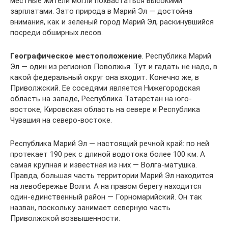
местные жители могли похвастаться высокими
зарплатами. Зато природа в Марий Эл — достойна
внимания, как и зеленый город Марий Эл, раскинувшийся
посреди обширных лесов.
Географическое местоположение
. Республика Марий
Эл — один из регионов Поволжья. Тут и гадать не надо, в
какой федеральный округ она входит. Конечно же, в
Приволжский. Ее соседями является Нижегородская
область на западе, Республика Татарстан на юго-
востоке, Кировская область на севере и Республика
Чувашия на северо-востоке.
Республика Марий Эл — настоящий речной край: по ней
протекает 190 рек с длиной водотока более 100 км. А
самая крупная и известная из них — Волга-матушка.
Правда, большая часть территории Марий Эл находится
на левобережье Волги. А на правом берегу находится
один-единственный район — Горномарийский. Он так
назван, поскольку занимает северную часть
Приволжской возвышенности.