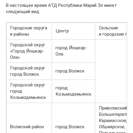
В настоящее время АТД Республики Марий Эл имеет
следующий вид:
Городские округа
Сельские
Центр
и районы
и городские по
Городской округ
город Йошкар-
«Город Йошкар-
Ола
Ола»
Городской округ
город Волжск
город Волжск
Городской округ
город
город
Козьмодемьянск
Козьмодемьянск
Приволжский,
Большепаратско
Карамасское,
Волжский район
город Волжск
Обшиярское,
Петъяльское,