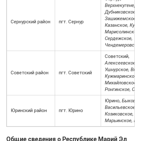
Верхнекугенерск
Дубниковское,
Зашижемское,
Сернурский район
пгт. Сернур
Казанское, Кукн
Марисолинское,
Сердежское,
Чендемеровско
Советский,
Алексеевское, В
Ушнурское, Вятс
Советский район
пгт. Советский
Кужмаринское,
Михайловское,
Ронгинское, Сол
Юрино,
Быковск
Васильевское,
Юринский район
пгт. Юрино
Козиковское,
Марьинское, Юр
Общие сведения о Республике Марий Эл