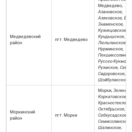
Медведево,
Азановское,
Азяковское, Ежо
Знаменское,
Кузнецовское,
Медведевский
Кундышское, Ку
пгт. Медведево
район
Люльпанское,
Нурминское,
Пекшиксолинско
Русско-Кукморск
Руэмское, Сеньк
Сидоровское,
Шойбулакское
Морки,
Зеленого
Коркатовское,
Красностеклова
Октябрьское,
Моркинский
пгт. Морки
Себеусадское,
район
Семисолинское,
Шалинское,