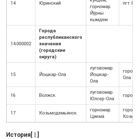
14
Юринский
пгт Юр
горномар.
Йӱрнӹ
кымдем
Города
республиканского
14.000002
значения
(городские
округа)
луговомар.
город 
15
Йошкар-Ола
Йошкар-
Ола
Ола
луговомар.
16
Волжск
город 
Юлсер-Ола
горномар.
город
17
Козьмодемьянск
Цикмӓ
Козьмо
История[ | ]