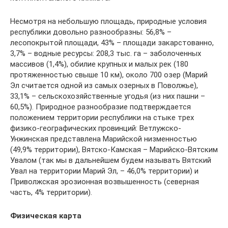
Несмотря на небольшую площадь, природные условия
республики довольно разнообразны: 56,8% –
лесопокрытой площади, 43% – площади закарстованно,
3,7% – водные ресурсы: 208,3 тыс. га – заболоченных
массивов (1,4%), обилие крупных и малых рек (180
протяженностью свыше 10 км), около 700 озер (Марий
Эл считается одной из самых озерных в Поволжье),
33,1% – сельскохозяйственные угодья (из них пашни –
60,5%). Природное разнообразие подтверждается
положением территории республики на стыке трех
физико-географических провинций: Ветлужско-
Унжинская представлена Марийской низменностью
(49,9% территории), Вятско-Камская – Марийско-Вятским
Увалом (так мы в дальнейшем будем называть Вятский
Увал на территории Марий Эл, – 46,0% территории) и
Приволжская эрозионная возвышенность (северная
часть, 4% территории).
Физическая карта