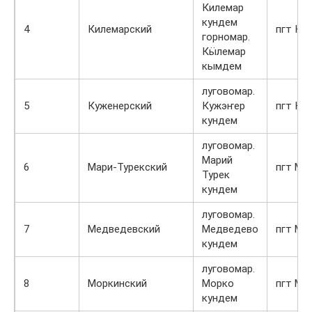
Килемар
кундем
4
Килемарский
пгт Ки
горномар.
Кӹлемар
кымдем
луговомар.
5
Куженерский
Кужэҥер
пгт Ку
кундем
луговомар.
Марий
6
Мари-Турекский
пгт Ма
Турек
кундем
луговомар.
7
Медведевский
Медведево
пгт Ме
кундем
луговомар.
8
Моркинский
Морко
пгт Мо
кундем