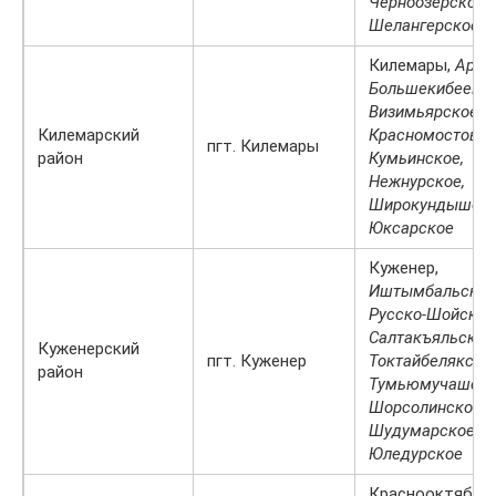
Черноозёрское,
Шелангерское
Килемары,
Арди
Большекибеевск
Визимьярское,
Килемарский
Красномостовск
пгт. Килемары
район
Кумьинское,
Нежнурское,
Широкундышско
Юксарское
Куженер,
Иштымбальское
Русско-Шойское
Салтакъяльское
Куженерский
пгт. Куженер
Токтайбелякское
район
Тумьюмучашско
Шорсолинское,
Шудумарское,
Юледурское
Краснооктябрьс