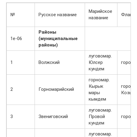
Марийское
№
Русское название
Флаг
название
Районы
1e-06
(муниципальные
районы)
луговомар.
1
Волжский
Юлсер
город 
кундем
горномар.
Кырык
город
2
Горномарийский
мары
Козьмо
кымдем
луговомар.
3
Звениговский
Провой
город 
кундем
луговомар.