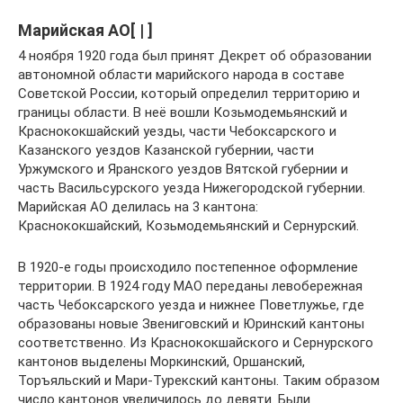
Марийская АО[ | ]
4 ноября 1920 года был принят Декрет об образовании
автономной области марийского народа в составе
Советской России, который определил территорию и
границы области. В неё вошли Козьмодемьянский и
Краснококшайский уезды, части Чебоксарского и
Казанского уездов Казанской губернии, части
Уржумского и Яранского уездов Вятской губернии и
часть Васильсурского уезда Нижегородской губернии.
Марийская АО делилась на 3 кантона:
Краснококшайский, Козьмодемьянский и Сернурский.
В 1920-е годы происходило постепенное оформление
территории. В 1924 году МАО переданы левобережная
часть Чебоксарского уезда и нижнее Поветлужье, где
образованы новые Звениговский и Юринский кантоны
соответственно. Из Краснококшайского и Сернурского
кантонов выделены Моркинский, Оршанский,
Торъяльский и Мари-Турекский кантоны. Таким образом
число кантонов увеличилось до девяти. Были