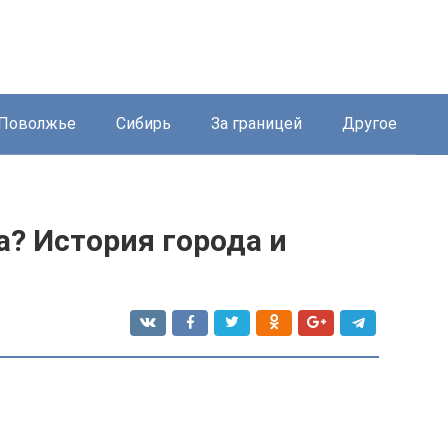
Поволжье
Сибирь
За границей
Другое
а? История города и