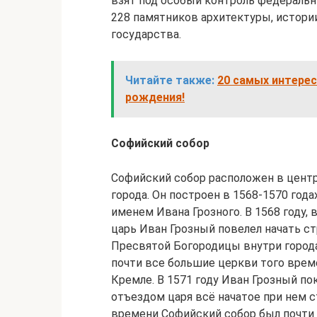
взят под особый контроль федеральны
228 памятников архитектуры, истории
государства.
Читайте также:
20 самых интере
рождения!
Софийский собор
Софийский собор расположен в цент
города. Он построен в 1568‑1570 год
именем Ивана Грозного. В 1568 году, 
царь Иван Грозный повелел начать с
Пресвятой Богородицы внутри города
почти все большие церкви того врем
Кремле. В 1571 году Иван Грозный пок
отъездом царя всё начатое при нем с
времени Софийский собор был почти г