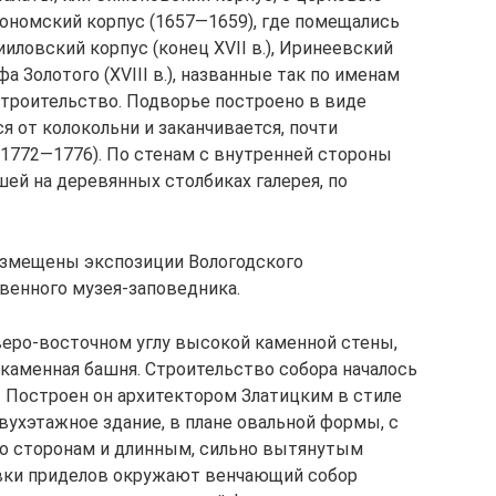
ономский корпус (1657—1659), где помещались
ииловский корпус (конец XVII в.), Иринеевский
ифа Золотого (XVIII в.), названные так по именам
строительство. Подворье построено в виде
я от колокольни и заканчивается, почти
1772—1776). По стенам с внутренней стороны
ей на деревянных столбиках галерея, по
размещены экспозиции Вологодского
венного музея‑заповедника.
еро‑восточном углу высокой каменной стены,
я каменная башня. Строительство собора началось
у. Построен он архитектором Златицким в стиле
вухэтажное здание, в плане овальной формы, с
о сторонам и длинным, сильно вытянутым
вки приделов окружают венчающий собор