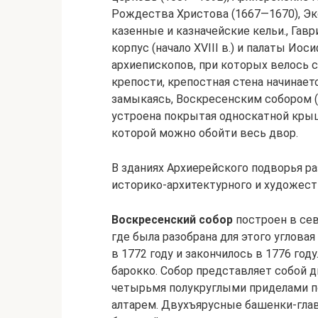
Рождества Христова (1667—1670), Эк
казенные и казначейские кельи., Гавр
корпус (начало XVIII в.) и палаты Иос
архиепископов, при которых велось 
крепости, крепостная стена начинаетс
замыкаясь, Воскресенским собором (
устроена покрытая односкатной крыш
которой можно обойти весь двор.
В зданиях Архиерейского подворья 
историко‑архитектурного и художест
Воскресенский собор
построен в сев
где была разобрана для этого углова
в 1772 году и закончилось в 1776 год
барокко. Собор представляет собой д
четырьмя полукруглыми приделами п
алтарем. Двухъярусные башенки‑гла