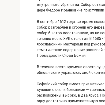
внутреннего убранства. Собор остава
царе Федоре Иоанновиче приступили 
В сентябре 1612 года, во время поль
собор разграблен и сгорели его дере
собор быстро восстановили, но не по
течение всего XVII столетия. В 1685 
ярославскими мастерами под руково
тематическое содержание росписей 
Премудрости Слова Божия.
В течение всего времени своего сущ
обновлялся и украшался; свой оконча
Софийский собор имеет призматическ
куполов с очень большими — «сочны
расположены высоко, в два яруса. П
одну достаточно примечательную ос