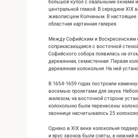
большой купол с овальными окнами 
центральной главой. В середине XIX 
живописцем Колчиным. В настоящее 
областная картинная галерея.
Между Софийским и Воскресенским
соприкасающаяся с восточной стеной
Софийского собора появилась на этом 
деревянная, семистенная. Первая коло
деревянная колокольня. На ней устан
В 1654‑1659 годах построили камен
восемью пролетами для звука. Небол
железом, на восточной стороне уста
колокольню были перенесены колокол
звоннице насчитывалось 25 колоколо
Однако в XIX веке колокольня подве
и ярус звонов были сняты, а нижний 