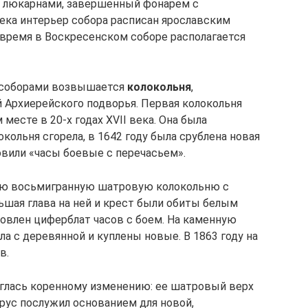
и люкарнами, завершенный фонарем с
века интерьер собора расписан ярославским
время в Воскресенском соборе располагается
 соборами возвышается
колокольня
,
 Архиерейского подворья. Первая колокольня
месте в 20‑х годах XVII века. Она была
кольня сгорела, в 1642 году была срублена новая
овили «часы боевые с перечасьем».
ную восьмигранную шатровую колокольню с
ьшая глава на ней и крест были обиты белым
новлен циферблат часов с боем. На каменную
а с деревянной и куплены новые. В 1863 году на
в.
рглась коренному изменению: ее шатровый верх
ярус послужил основанием для новой,