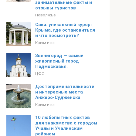
занимательные факты и
отзывы туристов
Поволжье
Саки: уникальный курорт
Крыма, где остановиться
и что посмотреть?
Крым и юг
Звенигород — самый
живописный город
Подмосковья.
ЦФО
Достопримечательности
и интересные места
Анжеро-Судженска
Крым и юг
10 любопытных фактов
для знакомства с городом
Учалы и Учалинским
районом