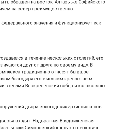
быть обращен на восток. Алтарь же Софийского
ричем на север преимущественно.
 федерального значения и функционирует как
оздавался в течение нескольких столетий, его
ичаются друг от друга по своему виду. В
комплекса традиционно относят бывшое
разом благодаря его высоким крепостным
ми стенами Воскресенский собор и колокольню.
ооружений двора вологодских архиепископов.
дворья входят: Надвратная Воздвиженская
Палаты, или Симоновский корпус, с церковью