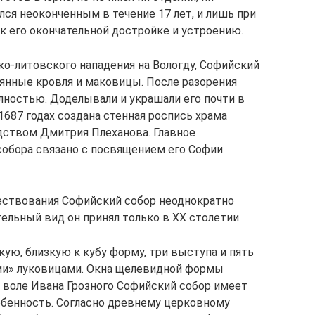
лся неоконченным в течение 17 лет, и лишь при
к его окончательной достройке и устроению.
ско‑литовского нападения на Вологду, Софийский
вянные кровля и маковицы. После разорения
лностью. Доделывали и украшали его почти в
‑ 1687 годах создана стенная роспись храма
дством Дмитрия Плеханова. Главное
собора связано с посвящением его Софии
ествования Софийский собор неоднократно
тельный вид он принял только в XX столетии.
ую, близкую к кубу форму, три выступа и пять
ми» луковицами. Окна щелевидной формы
о воле Ивана Грозного Софийский собор имеет
обенность. Согласно древнему церковному