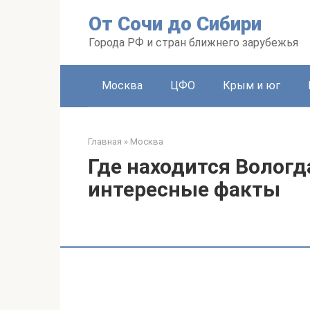
Перейти
От Сочи до Сибири
к
контенту
Города РФ и стран ближнего зарубежья
Москва
ЦФО
Крым и юг
Главная
»
Москва
Где находится Вологд
интересные факты