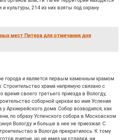
х органов власти. На ее территории находится
 и культуры, 214 из них взяты под охрану
сных мест Питера для отмечания дня
ре города и является первым каменным храмом
ах. Строительство храма напрямую связано с
во время своего третьего приезда в Вологду,
троительство соборной церкви во имя Успения
 у Архиерейского дома. Собор возводился, как
ени, по образу Успенского собора в Московском
инул Вологду и больше в нее не приезжал. С
троительство в Вологде прекратилось. К тому
отов вчерне, но не имел ни отделки, ни