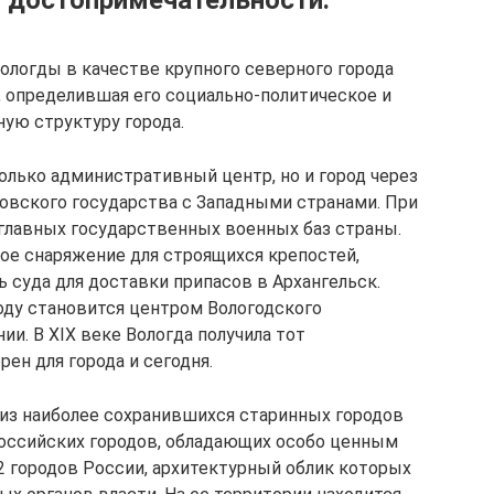
и достопримечательности.
логды в качестве крупного северного города
, определившая его социально‑политическое и
ную структуру города.
 только административный центр, но и город через
овского государства с Западными странами. При
 главных государственных военных баз страны.
кое снаряжение для строящихся крепостей,
ь суда для доставки припасов в Архангельск.
году становится центром Вологодского
ии. В XIX веке Вологда получила тот
ен для города и сегодня.
 из наиболее сохранившихся старинных городов
 российских городов, обладающих особо ценным
2 городов России, архитектурный облик которых