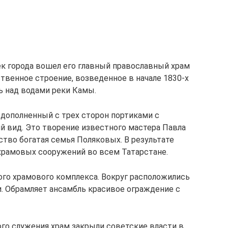
ек города вошел его главный православный храм
твенное строение, возведенное в начале 1830-х
сь над водами реки Камы.
дополненный с трех сторон портиками с
й вид. Это творение известного мастера Павла
ство богатая семья Поляковых. В результате
храмовых сооружений во всем Татарстане.
ого храмового комплекса. Вокруг расположились
. Обрамляет ансамбль красивое ограждение с
ого служения храм закрыли советские власти в