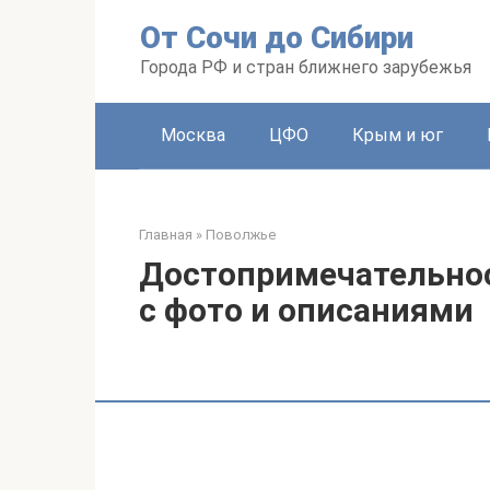
Перейти
От Сочи до Сибири
к
контенту
Города РФ и стран ближнего зарубежья
Москва
ЦФО
Крым и юг
Главная
»
Поволжье
Достопримечательнос
с фото и описаниями