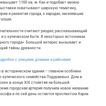
ревышает 1100 кв. м. Как и подобает музею
 выставки охватывают широкую тематику,
ории и развития города, о народах, населявших
тополя.
чательности считают раздел, рассказывающий
я и о купеческом быте. В некоторых источниках
здного города». Большой интерес вызывает и
ющий тайны древности.
одробно с улицами, домами и районами
я в историческом здании – главном особняке
 купеческого семейства Подураевых. Дом в
роен в конце XIX столетия на большой
ремя городская артерия получила новое название
софа и по сей день остается проспектом Карла