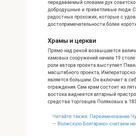
передаваемый словами дух советской
добродушные и приветливые люди. Сс
радостных прохожих, которые с удов
достопримечательности более корот
Храмы и церкви
Прямо над рекой возвышается велича
хамовых сооружений начала 19 столет
роли автора проекта выступает Павел
масштабного проекта, Императорског
является большим. Он включает в себ
ограждения. Сам храм состоит из пят
востока виднеется алтарный пристро
средства торговцев Поляковых в 183
Читайте также:
Переименование Чу
— Волжскую Болгарию» считаем н