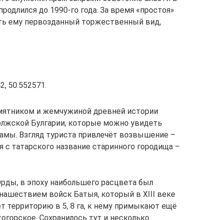
продлился до 1990-го года. За время «простоя»
уть ему первозданный торжественный вид,
2, 50.552571.
мятником и жемчужиной древней истории
олжской Булгарии, которые можно увидеть
Камы. Взгляд туриста привлечёт возвышение –
я с татарского название старинного городища –
Орды, в эпоху наибольшего расцвета был
нашествием войск Батыя, который в XIII веке
т территорию в 5, 8 га, к нему примыкают ещё
огорское. Сохранилось тут и несколько