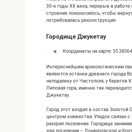
30-е годы XX века, перерыв в работе 
строение поизносилось, чтобы верн
потребовалась реконструкция.
Городище Джукетау
Координаты на карте: 55.38364
Интереснейшим археологическим па
являются останки древнего города В
неподалеку от Чистополя, у берегов 
Липовая гора, именно так переводитс
Джукетау.
Город этот входил в состав Золотой 
центром княжества. Упадок связан с 
разорил поселение. Городище занимае
два поселения – Донауровское и Крут