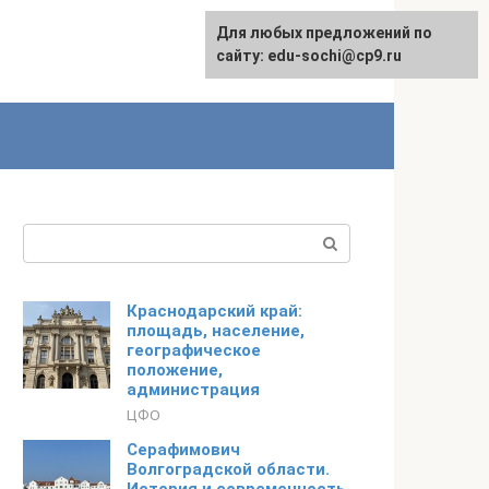
Для любых предложений по
Для любых предложений по
Русский
сайту:
сайту: edu-sochi@cp9.ru
[email protected]
Поиск:
Краснодарский край:
площадь, население,
географическое
положение,
администрация
ЦФО
Серафимович
Волгоградской области.