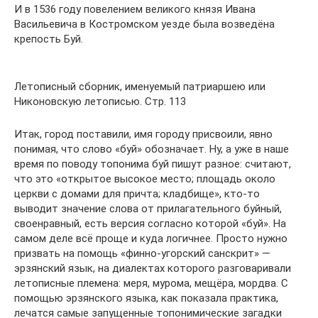
И в 1536 году повелением великого князя Ивана
Васильевича в Костромском уезде была возведёна
крепость Буй.
Летописный сборник, именуемый патриаршею или
Никоновскую летописью. Стр. 113
Итак, город поставили, имя городу присвоили, явно
понимая, что слово «буй» обозначает. Ну, а уже в наше
время по поводу топонима буй пишут разное: считают,
что это «открытое высокое место; площадь около
церкви с домами для причта; кладбище», кто-то
выводит значение слова от прилагательного буйный,
своенравный, есть версия согласно которой «буй». На
самом деле всё проще и куда логичнее. Просто нужно
призвать на помощь «финно-угорский санскрит» —
эрзянский язык, на диалектах которого разговаривали
летописные племена: меря, мурома, мещёра, мордва. С
помощью эрзянского языка, как показала практика,
лечатся самые запущенные топонимические загадки