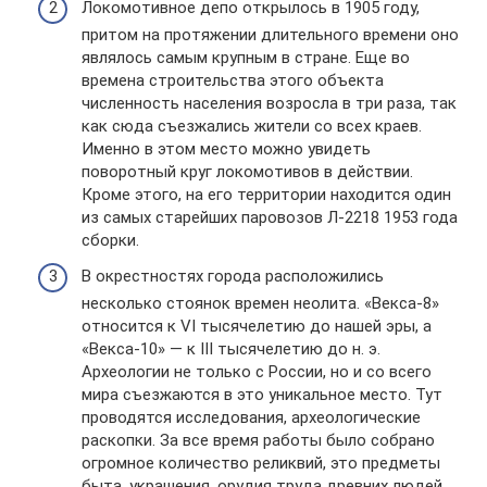
Локомотивное депо открылось в 1905 году,
притом на протяжении длительного времени оно
являлось самым крупным в стране. Еще во
времена строительства этого объекта
численность населения возросла в три раза, так
как сюда съезжались жители со всех краев.
Именно в этом место можно увидеть
поворотный круг локомотивов в действии.
Кроме этого, на его территории находится один
из самых старейших паровозов Л-2218 1953 года
сборки.
В окрестностях города расположились
несколько стоянок времен неолита. «Векса-8»
относится к VI тысячелетию до нашей эры, а
«Векса-10» — к III тысячелетию до н. э.
Археологии не только с России, но и со всего
мира съезжаются в это уникальное место. Тут
проводятся исследования, археологические
раскопки. За все время работы было собрано
огромное количество реликвий, это предметы
быта, украшения, орудия труда древних людей.