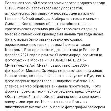
России авторской фотолетописи своего родного города.
С 1906 года он запечатлел массу портретов,
исторических, бытовых и жанровых сцен из жизни
Галича и Рыбной слободы. Собирать стекла и снимки
Смодора Костромская областная общественная
краеведческая организация «Костромская старина»
вместе с галичскими краеведами начала три года назад.
За это время было организовано несколько
передвижных выставок в самом Галиче, а также
Костроме, Волгореченске и даже в столице России. В
феврале 2021 года в рамках XI международного месяца
фотографии в Москве «ФОТОБИЕННАЛЕ 2016»
Мультимедиа Арт Музей предоставил для 300-т
фоторабот Михаила Смодора пять выставочных залов.
На выставке, которая сейчас экспонируется в Буе, часть
фото впервые представлены широкой публике. Но
главное, на что обращает внимание посетители, — это
формат проекта. Техническое решение, предложенное
«Костромской стариной», органично соединило время,
эпоху и мастерство. Напечатанные на больших
пластиковых листах черно-белые фотографии размером