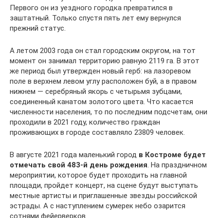
Первого он из уездного городка превратился в
заштатный. Только спустя пять лет ему вернулся
прежний статус.
А летом 2003 года он стал городским округом, на тот
момент он занимал территорию равную 2119 га. В этот
же период был утвержден новый герб: на лазоревом
поле в верхнем левом углу расположен буй, а в правом
нижнем — серебряный якорь с четырьмя зубцами,
соединенный канатом золотого цвета. Что касается
численности населения, то по последним подсчетам, они
проходили в 2021 году, количество граждан
проживающих в городе составляло 23809 человек.
В августе 2021 года маленький город
в Костроме будет
отмечать свой 483-й день рождения
. На праздничном
мероприятии, которое будет проходить на главной
площади, пройдет концерт, на сцене будут выступать
местные артисты и приглашенные звезды российской
эстрады. А с наступлением сумерек небо озарится
сотнями фейерверков.