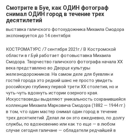
Смотрите в Буе, как ОДИН фотограф
снимал ОДИН город в течение трех
десятилетий
выставка галичского фотохудожника Михаила Смодора
экспонируется до 14 сентября
КОСТРОМАТУРС /7 сентября 2021г./ В Костромской
области в г.Буй работает фотовыставка Михаила
Смодора. Творчество галичского фотографа начала XX
века представлено во Дворце культуры
железнодорожников. На самом деле для буевлян и
гостей города это редкий шанс не просто увидеть
российскую глубинку первой трети XX столетия, но и
чуть-чуть вдохнуть истории озерного края.
Искусствоведы выделяют уникальность сохранившейся
коллекции Михаила Марковича Смодора (1882 — 1944 гг.)
в том, что один мастер снимал один город в течение
трех десятилетий. Делал ли он это ежедневно, по долгу
службы, по вдохновению или как то еще — в любом
случае сегодня галичане — обладатели редчайшей в