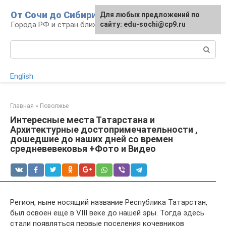
Перейти
От Сочи до Сибири
Для любых предложений по
к
Города РФ и стран ближнего зарубежья
сайту: edu-sochi@cp9.ru
контенту
Поиск:
English
Главная
»
Поволжье
Интересные места Татарстана и
Архитектурные достопримечательности ,
дошедшие до наших дней со времен
средневевековья +Фото и Видео
Регион, ныне носящий название Республика Татарстан,
был освоен еще в VIII веке до нашей эры. Тогда здесь
стали появляться первые поселения кочевников