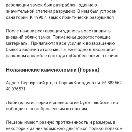
революции замок был разграблен, здание в
значительной степени разрушено. В нем был устроен
санаторий. К 1990 г. замок практически разрушился.
После начала реставрации удалось восстановить
внешний облик замка. Применены дорогостоящие
материалы. Прилагаются все усилия к возвращению
былого величия этого места. Ежегодно в дворцово-
парковом ансамбле проходят «Скобелевские чтения».
Нолькинские каменоломни (Горняк)
Адрес: Сернурский р-н, п. ГорнякКоординаты: 56.888562,
49.076571
Любителям истории и спелеологии будет любопытно
побродить по заброшенным штольням.
Пещеры имеют разную протяженность и размеры, в
некоторых из них возможно двигаться только ползком.