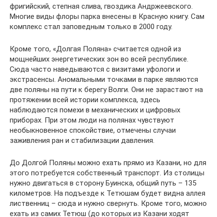
фригийский, степная слива, гвоздика Андржеевского.
Многие виды флоры парка внесены в Красную книгу. Сам
комплекс стал заповедным только в 2000 году.
Кроме того, «Долгая Поляна» считается одной из
мощнейших энергетических зон во всей республике.
Сюда часто наведываются с визитами уфологи и
экстрасенсы. Аномальными точками в парке являются
две поляны на пути к берегу Волги. Они не зарастают на
протяжении всей истории комплекса, здесь
наблюдаются помехи в механических и цифровых
приборах. При этом люди на полянах чувствуют
необыкновенное спокойствие, отмечены случаи
заживления ран и стабилизации давления.
До Долгой Поляны можно ехать прямо из Казани, но для
этого потребуется собственный транспорт. Из столицы
нужно двигаться в сторону Буинска, общий путь – 135
километров. На подъезде к Тетюшам будет видна аллея
лиственниц – сюда и нужно свернуть. Кроме того, можно
ехать из самих Тетюш (до которых из Казани ходят