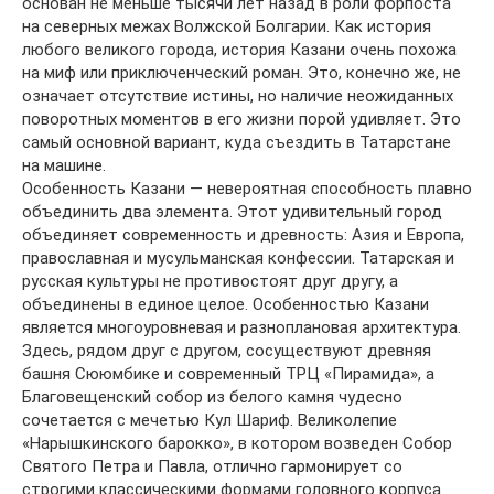
основан не меньше тысячи лет назад в роли форпоста
на северных межах Волжской Болгарии. Как история
любого великого города, история Казани очень похожа
на миф или приключенческий роман. Это, конечно же, не
означает отсутствие истины, но наличие неожиданных
поворотных моментов в его жизни порой удивляет. Это
самый основной вариант, куда съездить в Татарстане
на машине.
Особенность Казани — невероятная способность плавно
объединить два элемента. Этот удивительный город
объединяет современность и древность: Азия и Европа,
православная и мусульманская конфессии. Татарская и
русская культуры не противостоят друг другу, а
объединены в единое целое. Особенностью Казани
является многоуровневая и разноплановая архитектура.
Здесь, рядом друг с другом, сосуществуют древняя
башня Сююмбике и современный ТРЦ «Пирамида», а
Благовещенский собор из белого камня чудесно
сочетается с мечетью Кул Шариф. Великолепие
«Нарышкинского барокко», в котором возведен Собор
Святого Петра и Павла, отлично гармонирует со
строгими классическими формами головного корпуса