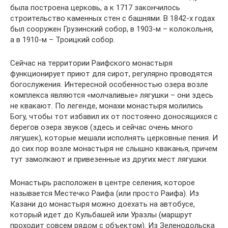
была построена церковь, а к 1717 закончилось
строительство каменных стен с башнями. В 1842-х годах
был сооружен Грузинский собор, в 1903-м – колокольня,
а в 1910-м – Троицкий собор.
Сейчас на территории Раифского монастыря
функционирует приют для сирот, регулярно проводятся
богослужения. Интересной особенностью озера возле
комплекса являются «молчаливые» лягушки – они здесь
не квакают. По легенде, монахи монастыря молились
Богу, чтобы тот избавил их от постоянно доносящихся с
берегов озера звуков (здесь и сейчас очень много
лягушек), которые мешали исполнять церковные пения. И
до сих пор возле монастыря не слышно кваканья, причем
тут замолкают и привезенные из других мест лягушки.
Монастырь расположен в центре селения, которое
называется Местечко Раифа (или просто Раифа). Из
Казани до монастыря можно доехать на автобусе,
который идет до Кульбашей или Уразлы (маршрут
проходит совсем рядом с объектом). Из Зеленодольска