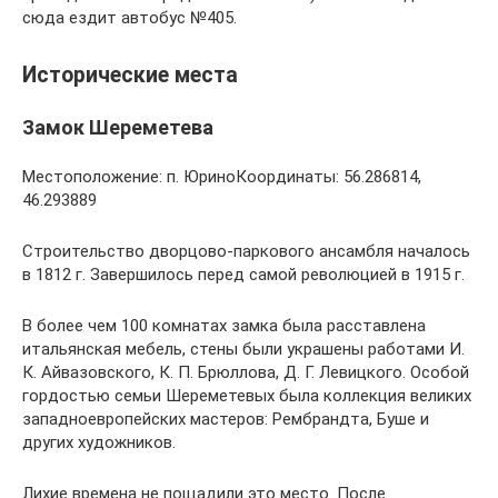
сюда ездит автобус №405.
Исторические места
Замок Шереметева
Местоположение: п. ЮриноКоординаты: 56.286814,
46.293889
Строительство дворцово-паркового ансамбля началось
в 1812 г. Завершилось перед самой революцией в 1915 г.
В более чем 100 комнатах замка была расставлена
итальянская мебель, стены были украшены работами И.
К. Айвазовского, К. П. Брюллова, Д. Г. Левицкого. Особой
гордостью семьи Шереметевых была коллекция великих
западноевропейских мастеров: Рембрандта, Буше и
других художников.
Лихие времена не пощадили это место. После