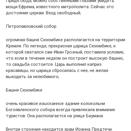
Придя сюда, можно собственными глазами увидеть
мощи Ефрема, известного митрополита. Сейчас это
достояние церкви. Вход свободный;
Петропавловский собор
огромная башня Сююмбике располагается на территории
Кремля. По легенде, прекрасная царица Сююмбике, к
которой сватался сам Иван Грозный, поставила условие,
что если в течение недели он построит высокую башню,
то свадьба состоится. Царь выполнил каприз
красавицы, но царица сбросилась с нее, не желая
выходить за нелюбимого;
Башня Сююмбике
очень красивое изысканное здание колокольни
Богоявленского собора всегда привлекала внимание
туристов. Она располагается на улице Баумана
Внутри строения находится храм Иоанна Предтечи.