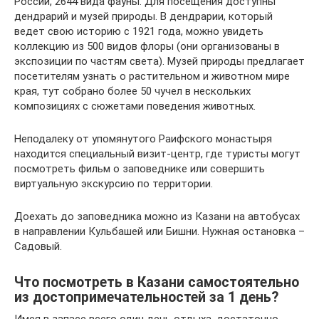
России, 2644 вида фауны. Для посещения доступны
дендрарий и музей природы. В дендрарии, который
ведет свою историю с 1921 года, можно увидеть
коллекцию из 500 видов флоры (они организованы в
экспозиции по частям света). Музей природы предлагает
посетителям узнать о растительном и животном мире
края, тут собрано более 50 чучел в нескольких
композициях с сюжетами поведения животных.
Неподалеку от упомянутого Раифского монастыря
находится специальный визит-центр, где туристы могут
посмотреть фильм о заповеднике или совершить
виртуальную экскурсию по территории.
Доехать до заповедника можно из Казани на автобусах
в направлении Кульбашей или Бишни. Нужная остановка –
Садовый.
Что посмотреть в Казани самостоятельно
из достопримечательностей за 1 день?
Имея в запасе всего один день отдыха, достаточно