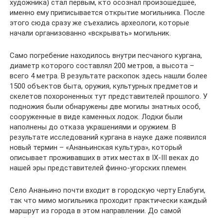
художника) стал первым, кто осознал произошедшее,
именно ему приписывается открытие могильника. После
этого сюда сразу же съехались археологи, которые
начали организованно «вскрывать» могильник.
Само погребение находилось внутри песчаного кургана,
диаметр которого составлял 200 метров, а высота –
всего 4 метра. В результате раскопок здесь нашли более
1500 объектов быта, оружия, культурных предметов и
скелетов похороненных тут представителей прошлого. У
подножия были обнаружены две могилы знатных особ,
сооруженные в виде каменных лодок. Лодки были
наполнены до отказа украшениями и оружием. В
результате исследований кургана в науке даже появился
новый термин – «Ананьинская культура», который
описывает проживавших в этих местах в IX-III веках до
нашей эры представителей финно-угорских племен.
Село Ананьино почти входит в городскую черту Елабуги,
так что мимо могильника проходит практически каждый
маршрут из города в этом направлении. До самой