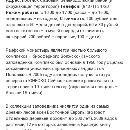
Адрес:
поселок Садовый, Зеленодольский район (и
окружающая территория)
Телефон:
(84371) 34720
Режим работы:
с 10:00 до 17:00 (касса – до 16:00,
понедельник – выходной)
Стоимость:
100 рублей для
взрослых и 50 – для детей в дендрарий; 60 и 30 рублей
соответственно – в музей природы (стоимость
экскурсий: 200 рублей – взрослые, 100 – дети)
Раифский монастырь является частью большого
комплекса – биосферного Волжско-Камского
заповедника. Комплекс был основан в 1960 году с целью
сохранения уникальных природных ландшафтов
Поволжья. В 2005 году заповедник получил статус
резервата ЮНЕСКО. Сейчас комплекс раскинулся на
территории в 10 тысяч гектар (охраняемая площадь –
больше 15 тысяч).
В коллекции заповедника числится один из самых
древних лесов всей Восточной Европы (возраст
отдельных деревьев доходит до 300 лет), 2038 видов
растений, 12 из которых занесены в Красную книгу