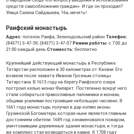
о народном сходе «по вопросу введения и использования
средств самообложения граждан». И где он проходил?
Улица Салиха Сайдашева, 16а, мечеть!
Раифский монастырь
Адрес:
поселок Раифа, Зеленодольский район
Телефон:
(84371) 3-47-59, (84371) 3-47-07
Режим работы:
с 7:00 до
21:00 каждый день
Стоимость:
бесплатно
Крупнейший действующий монастырь в Республике
Татарстан расположен в 30 километрах от Казани. Его
возвели после захвата Иваном Грозным столицы
Татарстана. В 1613 году на берегу Раифского озера
построил келью монах Филарет. Постепенно вокруг него
стали собираться православные паломники и монахи,
общими усилиями построившие небольшую часовню. В
1661 году монастырь получил в дар копию иконы
Грузинской Богоматери, которая ныне является главным
достоянием обители. 1689 год ознаменовался пожаром,
уничтожившим деревянные здания монастыря, и тогда
же комплекс стал возводиться в камне. К 1708 году