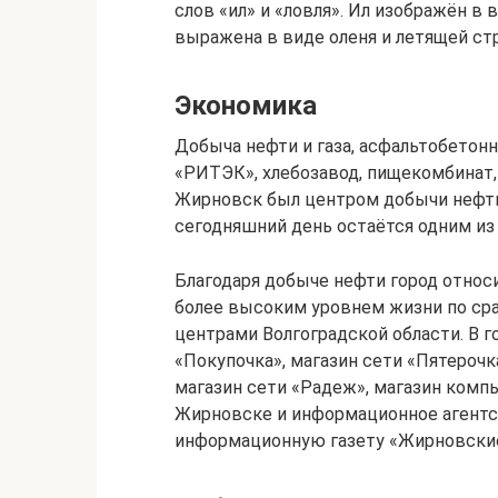
слов «ил» и «ловля». Ил изображён в в
выражена в виде оленя и летящей ст
Экономика
Добыча нефти и газа, асфальтобетонн
«РИТЭК», хлебозавод, пищекомбинат, 2
Жирновск был центром добычи нефти
сегодняшний день остаётся одним из
Благодаря добыче нефти город относи
более высоким уровнем жизни по ср
центрами Волгоградской области. В г
«Покупочка», магазин сети «Пятерочк
магазин сети «Радеж», магазин компь
Жирновске и информационное агентст
информационную газету «Жирновские 