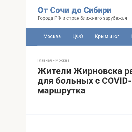
Перейти
От Сочи до Сибири
к
контенту
Города РФ и стран ближнего зарубежья
Москва
ЦФО
Крым и юг
Главная
»
Москва
Жители Жирновска ра
для больных с COVID-
маршрутка