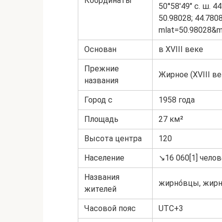
Координаты
50°58′49″ с. ш. 44
50.98028; 44.780
mlat=50.98028&m
Основан
в XVIII веке
Прежние
Жирное (XVIII в
названия
Город с
1958 года
Площадь
27 км²
Высота центра
120
Население
↘16 060[1] челов
Названия
жирно́вцы, жирно
жителей
Часовой пояс
UTC+3