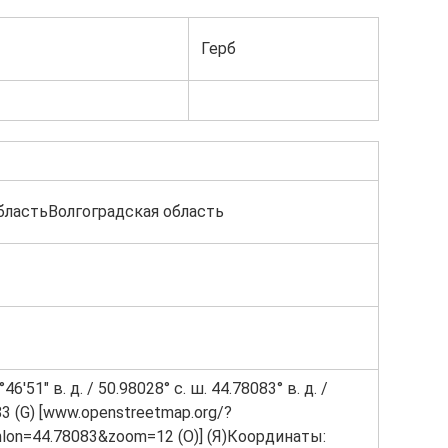
Герб
бластьВолгоградская область
°46′51″ в. д. / 50.98028° с. ш. 44.78083° в. д. /
83 (G) [www.openstreetmap.org/?
lon=44.78083&zoom=12 (O)] (Я)Координаты: