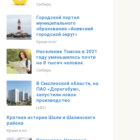
Сибирь
Городской портал
муниципального
образования «Анивский
городской округ»
Крым и юг
Население Томска в 2021
году уменьшилось почти
на 8 тысяч человек
Сибирь
В Смоленской области, на
ПАО «Дорогобуж»,
запустили новое
производство
ЦФО
Краткая история Шали и Шалинского
района
Крым и юг