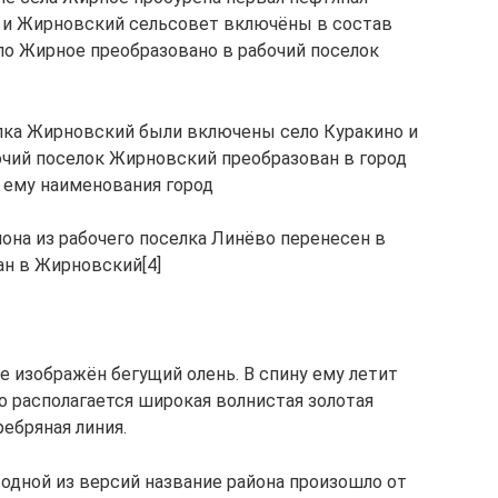
ое и Жирновский сельсовет включёны в состав
ело Жирное преобразовано в рабочий поселок
селка Жирновский были включены село Куракино и
бочий поселок Жирновский преобразован в город
 ему наименования город
йона из рабочего поселка Линёво перенесен в
ан в Жирновский[4]
те изображён бегущий олень. В спину ему летит
о располагается широкая волнистая золотая
ребряная линия.
 одной из версий название района произошло от