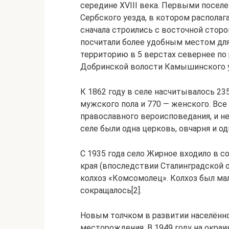
середине XVIII века. Первыми посел
Сербского уезда, в котором располаг
сначала строились с восточной стор
посчитали более удобным местом для
территорию в 5 верстах севернее по
Добринской волости Камышинского уе
К 1862 году в селе насчитывалось 23
мужского пола и 770 — женского. Все
православного вероисповедания, и не
селе были одна церковь, овчарня и од
С 1935 года село Жирное входило в 
края (впоследствии Сталинградской о
колхоз «Комсомолец». Колхоз был ма
сокращалось[2].
Новым толчком в развитии населённо
месторождения. В 1949 году на окраи