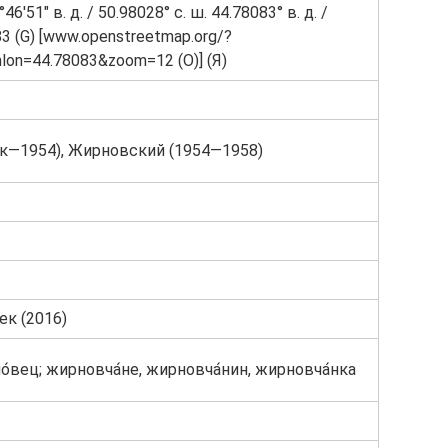
°46′51″ в. д. / 50.98028° с. ш. 44.78083° в. д. /
83 (G) [www.openstreetmap.org/?
lon=44.78083&zoom=12 (O)] (Я)
ек—1954), Жирновский (1954—1958)
ек (2016)
́вец; жирновча́не, жирновча́нин, жирновча́нка