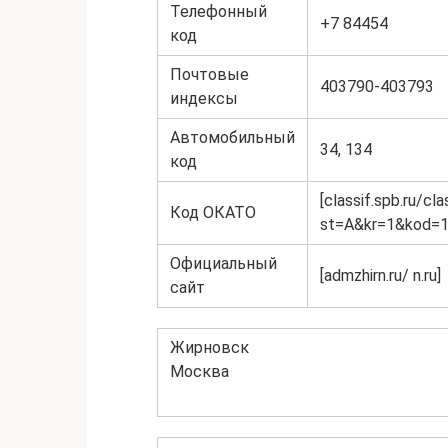
Телефонный
+7 84454
код
Почтовые
403790-403793
индексы
Автомобильный
34, 134
код
[classif.spb.ru/cl
Код ОКАТО
st=A&kr=1&kod=1
Официальный
[admzhirn.ru/ n.ru]
сайт
Жирновск
Москва