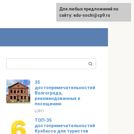
Для любых предложений по
English
сайту: edu-sochi@cp9.ru
Поиск:
35
достопримечательностей
Волгограда,
рекомендованных к
посещению
ЦФО
ТОП-35
достопримечательностей
Кузбасса для туристов