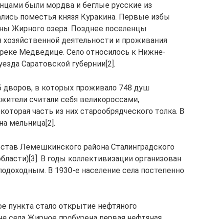
енцами были мордва и беглые русские из
ались поместья князя Куракина. Первые избы
оны Жирного озера. Позднее поселенцы
 хозяйственной деятельности и проживания
 реке Медведице. Село относилось к Нижне-
зда Саратовской губернии[2].
5 дворов, в которых проживало 748 душ
 жители считали себя великороссами,
которая часть из них старообрядческого толка. В
на мельница[2].
состав Лемешкинского района Сталинградского
бласти)[3]. В годы коллективизации организован
лодоходным. В 1930-е население села постепенно
е пункта стало открытие нефтяного
не села Жирное пробурена первая нефтяная