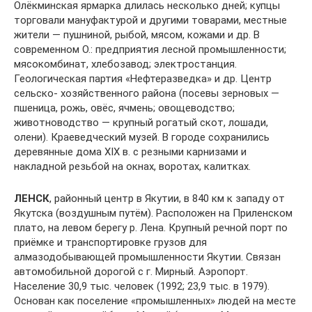
Олёкминская ярмарка длилась несколько дней; купцы
торговали мануфактурой и другими товарами, местные
жители — пушниной, рыбой, мясом, кожами и др. В
современном О.: предприятия лесной промышленности;
мясокомбинат, хлебозавод; электростанция.
Геологическая партия «Нефтеразведка» и др. Центр
сельско- хозяйственного района (посевы зерновых —
пшеница, рожь, овёс, ячмень; овощеводство;
животноводство — крупный рогатый скот, лошади,
олени). Краеведческий музей. В городе сохранились
деревянные дома XIX в. с резными карнизами и
накладной резьбой на окнах, воротах, калитках.
ЛЕНСК
, районный центр в Якутии, в 840 км к западу от
Якутска (воздушным путём). Расположен на Приленском
плато, на левом берегу р. Лена. Крупный речной порт по
приёмке и транспортировке грузов для
алмазодобывающей промышленности Якутии. Связан
автомобильной дорогой с г. Мирный. Аэропорт.
Население 30,9 тыс. человек (1992; 23,9 тыс. в 1979).
Основан как поселение «промышленных» людей на месте