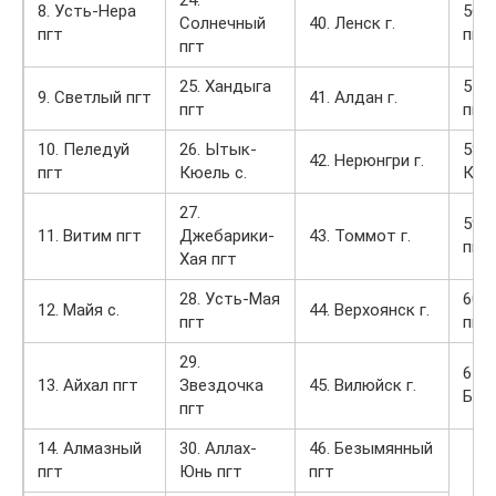
24.
8. Усть-Нера
56. 
Солнечный
40. Ленск г.
пгт
пгт
пгт
25. Хандыга
57.
9. Светлый пгт
41. Алдан г.
пгт
пгт
10. Пеледуй
26. Ытык-
58.
42. Нерюнгри г.
пгт
Кюель с.
Кур
27.
59.
11. Витим пгт
Джебарики-
43. Томмот г.
пгт
Хая пгт
28. Усть-Мая
60. 
12. Майя с.
44. Верхоянск г.
пгт
пгт
29.
61.
13. Айхал пгт
Звездочка
45. Вилюйск г.
Берд
пгт
14. Алмазный
30. Аллах-
46. Безымянный
пгт
Юнь пгт
пгт