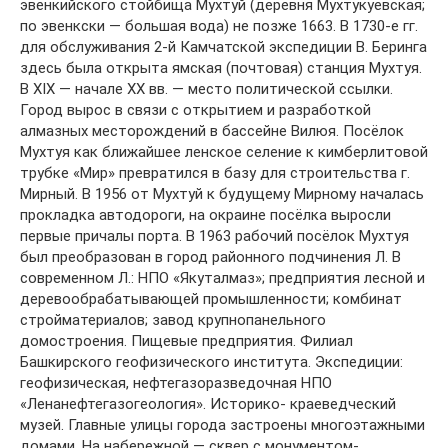
эвенкийского стойбища Мухтуй (деревня Мухтукуевская;
по эвенкски — большая вода) не позже 1663. В 1730-е гг.
для обслуживания 2-й Камчатской экспедиции В. Беринга
здесь была открыта ямская (почтовая) станция Мухтуя.
В XIX — начале XX вв. — место политической ссылки.
Город вырос в связи с открытием и разработкой
алмазных месторождений в бассейне Вилюя. Посёлок
Мухтуя как ближайшее ленское селение к кимберлитовой
трубке «Мир» превратился в базу для строительства г.
Мирный. В 1956 от Мухтуй к будущему Мирному началась
прокладка автодороги, на окраине посёлка выросли
первые причалы порта. В 1963 рабочий посёлок Мухтуя
был преобразован в город районного подчинения Л. В
современном Л.: НПО «Якуталмаз»; предприятия лесной и
деревообрабатывающей промышленности; комбинат
стройматериалов; завод крупнопанельного
домостроения. Пищевые предприятия. Филиал
Башкирского геофизического института. Экспедиции:
геофизическая, нефтегазоразведочная НПО
«Ленанефтегазогеология». Историко- краеведческий
музей. Главные улицы города застроены многоэтажными
домами. На набережной — сквер с монументом-