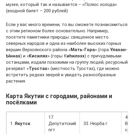
музее, который так и называется – «Полюс холода»
(входной билет – 200 рублей).
Если у вас много времени, то вы сможете познакомиться
с этим регионом более основательно. Например,
посетите памятники природы: священное место
северных народов и одна из наиболее высоких горных
вершин Верхоянского района «
Мать-Гора
» (гора
Улахан-
Ыннах
) и «
Кисилях
» (горы К
иhилээх
) с причудливыми
останцами, издали похожими на группу людей, ресурсный
резерват «
Туостах
» (местность Туостах), где можно
встретить редких зверей и увидеть разнообразные
растения.
Карта Якутии с городами, районами и
посёлками
17.
49.
1.
Якутск
Депутатский
33. Нюрба г.
Вер
пгт
с.