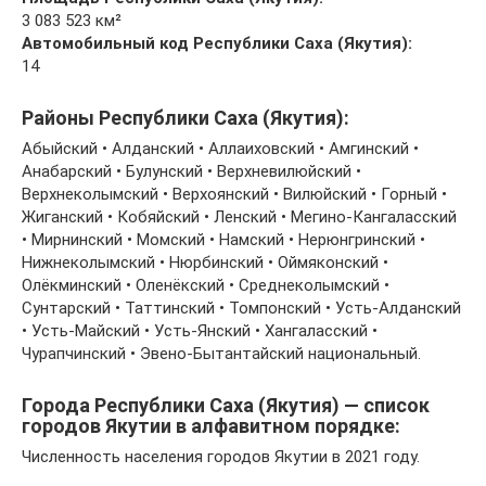
3 083 523 км²
Автомобильный код Республики Саха (Якутия):
14
Районы Республики Саха (Якутия):
Абыйский • Алданский • Аллаиховский • Амгинский •
Анабарский • Булунский • Верхневилюйский •
Верхнеколымский • Верхоянский • Вилюйский • Горный •
Жиганский • Кобяйский • Ленский • Мегино-Кангаласский
• Мирнинский • Момский • Намский • Нерюнгринский •
Нижнеколымский • Нюрбинский • Оймяконский •
Олёкминский • Оленёкский • Среднеколымский •
Сунтарский • Таттинский • Томпонский • Усть-Алданский
• Усть-Майский • Усть-Янский • Хангаласский •
Чурапчинский • Эвено-Бытантайский национальный.
Города Республики Саха (Якутия) — список
городов Якутии в алфавитном порядке:
Численность населения городов Якутии в 2021 году.