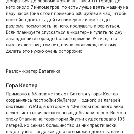
Добраться до разлома можно на такси. От города до
него около 7 километров, то есть лучше взять машину на
пару часов (она стоит примерно 500 рублей в час), чтобы
спокойно доехать, дойти примерно километр до
разлома, посмотреть на него, послушать и вернуться.
Если планируете спускаться в «кратер» и гулять по дну –
закладывайте гораздо больше времени. Учтите, что
никаких лестниц там нет, почва скользкая, поэтому
делать это нужно очень осторожно.
Разлом-кратер Батагайка
Гора Кестер
Примерно в 65 километрах от Батагая у горы Кестер
сохранились постройки ЯнЛагеря – одного из лагерей
системы ГУЛАГа, в котором в 40-е годы прошлого века
несколько тысяч заключенных добывали олово. Всего в
эпоху Сталина на территории Якутии существовало 105
лагерей, но сейчас большинство из них практически
недоступны, тогда как до этого можно доехать, наняв