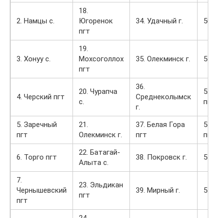
18.
2. Намцы с.
Югоренок
34. Удачный г.
50. 
пгт
19.
3. Хонуу с.
Мохсоголлох
35. Олекминск г.
51. 
пгт
36.
20. Чурапча
52.
4. Черский пгт
Среднеколымск
с.
пгт
г.
5. Заречный
21.
37. Белая Гора
53. 
пгт
Олекминск г.
пгт
пгт
22. Батагай-
6. Торго пгт
38. Покровск г.
54. 
Алыта с.
7.
23. Эльдикан
Чернышевский
39. Мирный г.
55. 
пгт
пгт