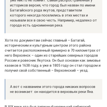
уже никто не помнит. Самая распространенная у
историков версия, что город был назван по имени
Батагайского рода якутов, представители
которого некогда поселились в этих местах и
называли все в свою честь. Например, недалеко от
города есть одноименная река.
Хотя по документам сейчас главный – Батагай,
историческим и культурным центром этого района
считается расположенный примерно в 70 километрах от
него Верхоянск – один из старейших северных городов
России и ровесник Якутска. Он был основан как зимовье
казаков в 1638 году, а уже в 1805 году он стал городом и
получил свой собственный – Верхоянский – уезд.
А вот с названием этого города никаких вопросов
не возникает: он находится в верховьях реки Яна.
В XIX веке это был типичный маленький сибирский