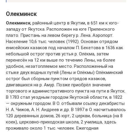
Олекминск
Олекминск
, районный центр в Якутии, в 651 км к юго-
западу от Якутска. Расположен на юге Приленского
плато. Пристань на левом берегу р. Лена. Аэропорт.
Население 10,6 тыс. человек (1992). Основан отрядом
енисейских казаков под началом П. Бекетова в 1636 как
небольшой острог против устья р. Олёкма, затем
перенесён на 12 км выше по течению Лены, на более
удобное, незатопляемое место. Расположенный на
стыке двух водных путей (Лены и Олёкмы) Олёкминский
острог был сборным пунктом отрядов казаков,
двигавшихся на р. Амур. Позже приобрёл значение
торгового и административного пункта на пути в Якутск.
В 1783 стал уездным городом Якутской области, в 1822
— окружным городом. В О. отбывали ссылку декабристы
Н. А. Чижов, А. Н. Андреев и др. В 1897 в О. насчитывалось
120 деревянных домов, 26 юрт, 2 церкви, больница (на 8
коек), церковно-приходская школа, 2 училища, здесь
проживало около 1 тыс. человек. Ежегодная