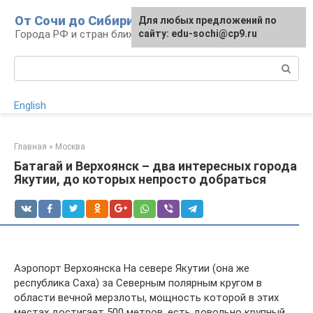
Перейти
От Сочи до Сибири
Для любых предложений по
к
Города РФ и стран ближнего зарубежья
сайту: edu-sochi@cp9.ru
контенту
Поиск:
English
Главная
»
Москва
Батагай и Верхоянск – два интересных города
Якутии, до которых непросто добраться
Аэропорт Верхоянска На севере Якутии (она же
республика Саха) за Северным полярным кругом в
области вечной мерзлоты, мощность которой в этих
местах достигает 500 метров, есть довольно крупный,