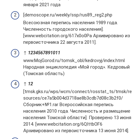
января 2021 года
[demoscope.ru/weekly/ssp/rus89_reg2.php
Всесоюзная перепись населения 1989 года.
Численность городского населения].
[www.webcitation.org/617x0o0Pa Архивировано из
первоисточника 22 августа 2011].
↑
1
2
3
4
5
6
7
8
9
10
11
www.MojGorod.ru/tomsk_obl/kedrovyj/index.html
Народная энциклопедия «Мой город». Кедровый
(Томская область)
↑
1
2
[tmsk.gks.ru/wps/wcm/connect/rosstat_ts/tmsk/re
sources/ce7a5b004d3718ae8b3cdb7d08c3b2f0/
Сборник+№1.rar Всероссийская перепись
населения 2010 года. Численность и размещение
населения Томской области]. Проверено 13 июня
2014. [www.webcitation.org/6QIttbOF6
Архивировано из первоисточника 13 июня 2014].