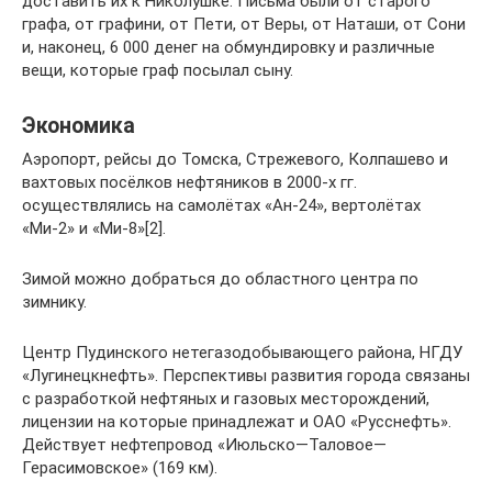
доставить их к Николушке. Письма были от старого
графа, от графини, от Пети, от Веры, от Наташи, от Сони
и, наконец, 6 000 денег на обмундировку и различные
вещи, которые граф посылал сыну.
Экономика
Аэропорт, рейсы до Томска, Стрежевого, Колпашево и
вахтовых посёлков нефтяников в 2000-х гг.
осуществлялись на самолётах «Ан-24», вертолётах
«Ми-2» и «Ми-8»[2].
Зимой можно добраться до областного центра по
зимнику.
Центр Пудинского нетегазодобывающего района, НГДУ
«Лугинецкнефть». Перспективы развития города связаны
с разработкой нефтяных и газовых месторождений,
лицензии на которые принадлежат и ОАО «Русснефть».
Действует нефтепровод «Июльско—Таловое—
Герасимовское» (169 км).