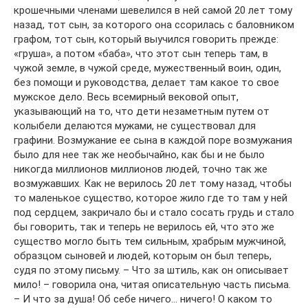
крошечными членами шевелился в ней самой 20 лет тому
назад, тот сын, за которого она ссорилась с баловником
графом, тот сын, который выучился говорить прежде:
«груша», а потом «баба», что этот сын теперь там, в
чужой земле, в чужой среде, мужественный воин, один,
без помощи и руководства, делает там какое то свое
мужское дело. Весь всемирный вековой опыт,
указывающий на то, что дети незаметным путем от
колыбели делаются мужами, не существовал для
графини. Возмужание ее сына в каждой поре возмужания
было для нее так же необычайно, как бы и не было
никогда миллионов миллионов людей, точно так же
возмужавших. Как не верилось 20 лет тому назад, чтобы
то маленькое существо, которое жило где то там у ней
под сердцем, закричало бы и стало сосать грудь и стало
бы говорить, так и теперь не верилось ей, что это же
существо могло быть тем сильным, храбрым мужчиной,
образцом сыновей и людей, которым он был теперь,
судя по этому письму. – Что за штиль, как он описывает
мило! – говорила она, читая описательную часть письма.
– И что за душа! Об себе ничего… ничего! О каком то