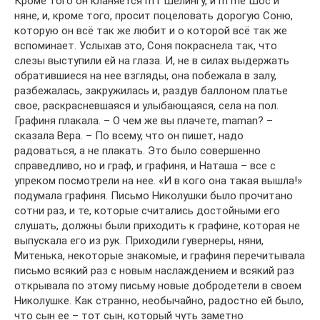
Кроме того он кланяется m r Шелингу, и m mе Шос и
няне, и, кроме того, просит поцеловать дорогую Соню,
которую он всё так же любит и о которой всё так же
вспоминает. Услыхав это, Соня покраснела так, что
слезы выступили ей на глаза. И, не в силах выдержать
обратившиеся на нее взгляды, она побежала в залу,
разбежалась, закружилась и, раздув баллоном платье
свое, раскрасневшаяся и улыбающаяся, села на пол.
Графиня плакала. – О чем же вы плачете, maman? –
сказала Вера. – По всему, что он пишет, надо
радоваться, а не плакать. Это было совершенно
справедливо, но и граф, и графиня, и Наташа – все с
упреком посмотрели на нее. «И в кого она такая вышла!»
подумала графиня. Письмо Николушки было прочитано
сотни раз, и те, которые считались достойными его
слушать, должны были приходить к графине, которая не
выпускала его из рук. Приходили гувернеры, няни,
Митенька, некоторые знакомые, и графиня перечитывала
письмо всякий раз с новым наслаждением и всякий раз
открывала по этому письму новые добродетели в своем
Николушке. Как странно, необычайно, радостно ей было,
что сын ее – тот сын, который чуть заметно