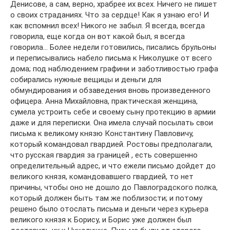
Денисове, а сам, верно, храбрее их всех. Ничего не пишет
о своих страданиях. Что за сердце! Как я узнаю его! И
как вспомнил всех! Никого не забыл. Я всегда, всегда
говорила, еще когда он вот какой был, я всегда
говорила… Более недели готовились, писались брульоны
и переписывались набело письма к Николушке от всего
дома; под наблюдением графини и заботливостью графа
собирались нужные вещицы и деньги для
обмундирования и обзаведения вновь произведенного
офицера. Анна Михайловна, практическая женщина,
сумела устроить себе и своему сыну протекцию в армии
даже и для переписки. Она имела случай посылать свои
письма к великому князю Константину Павловичу,
который командовал гвардией. Ростовы предполагали,
что русская гвардия за границей , есть совершенно
определительный адрес, и что ежели письмо дойдет до
великого князя, командовавшего гвардией, то нет
причины, чтобы оно не дошло до Павлоградского полка,
который должен быть там же поблизости; и потому
решено было отослать письма и деньги через курьера
великого князя к Борису, и Борис уже должен был