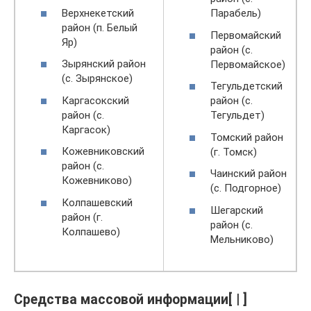
Верхнекетский
Парабель)
район (п. Белый
Первомайский
Яр)
район (с.
Зырянский район
Первомайское)
(с. Зырянское)
Тегульдетский
Каргасокский
район (с.
район (с.
Тегульдет)
Каргасок)
Томский район
Кожевниковский
(г. Томск)
район (с.
Чаинский район
Кожевниково)
(с. Подгорное)
Колпашевский
Шегарский
район (г.
район (с.
Колпашево)
Мельниково)
Средства массовой информации[ | ]