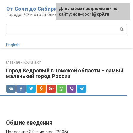
Перейти
От Сочи до Сибири
Для любых предложений по
к
Города РФ и стран ближнего зарубежья
сайту: edu-sochi@cp9.ru
контенту
Поиск:
English
Главная
»
Крым и юг
Город Кедровый в Томской области – самый
маленький город России
Общие сведения
Население 3,0 тыс. чел. (2005).