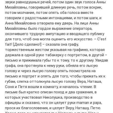
звуки равнодушных речей, потом один звук голоса Анны
Михайловны, говорившей длинную речь, потом вскрик,
потом молчание, потом опять оба голоса вместе
говорили с радостными интонациями, и потом шаги, и
Анна Михайловна отворила ему дверь. На лице Анны
Михайловны было гордое выражение оператора,
окончившего трудную ампутацию и вводящего публику
для того, чтоб она могла оценить его искусство. – C’est
fait! [Дело сделано!] – сказала она графу,
торжественным жестом указывая на графиню, которая
держала в одной руке табакерку с портретом, в другой –
письмо и прижимала губы то к тому, то к другому. Увидав
графа, она протянула к нему руки, обняла его лысую
голову и через лысую голову опять посмотрела на
письмо и портрет и опять для того, чтобы прижать их к
губам, слегка оттолкнула лысую голову. Вера, Наташа,
Соня и Петя вошли в комнату, и началось чтение. В
письме был кратко описан поход и два сражения, в
которых участвовал Николушка, производство в
офицеры и сказано, что он целует руки maman и papa,
прося их благословения, и целует Веру, Наташу, Петю.