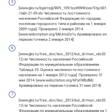
[www.gks.ru/bgd/regl/B09_109/IssWWW.exe/Stg/d01
/tabl-21-09.xls Численность постоянного
населения Российской Федерации по городам,
посёлкам городского типа и районам на 1 января
2009 года]. Проверено 2 января 2014.
[www.webcitation.org/6MJmu0z1u Архивировано из
первоисточника 2 января 2014].
[www.gks.ru/free_doc/doc_2012/bul_dr/mun_obr20
12.rar Численность населения Российской
Федерации по муниципальным образованиям.
Таблица 35. Оценка численности постоянного
населения на 1 января 2012 года]. Проверено 31
мая 2014. [www.webcitation.org/6PyOWbdMc
Архивировано из первоисточника 31 мая 2014].
[www.gks.ru/free_doc/doc_2013/bul_dr/mun_obr20
13.rar Численность населения Российской
Федерации по муниципальным образованиям на 1