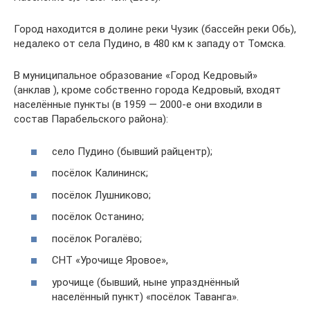
Город находится в долине реки Чузик (бассейн реки Обь),
недалеко от села Пудино, в 480 км к западу от Томска.
В муниципальное образование «Город Кедровый»
(анклав ), кроме собственно города Кедровый, входят
населённые пункты (в 1959 — 2000-е они входили в
состав Парабельского района):
село Пудино (бывший райцентр);
посёлок Калининск;
посёлок Лушниково;
посёлок Останино;
посёлок Рогалёво;
СНТ «Урочище Яровое»,
урочище (бывший, ныне упразднённый
населённый пункт) «посёлок Таванга».