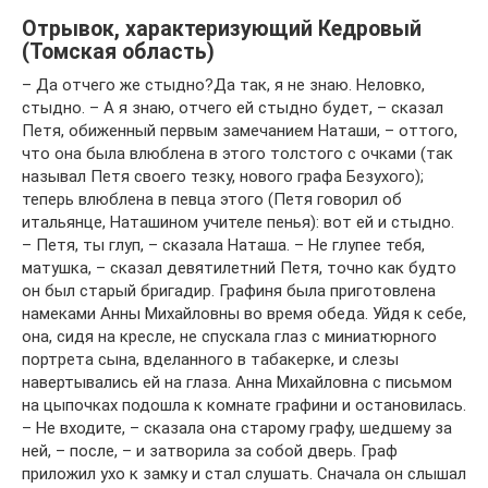
Отрывок, характеризующий Кедровый
(Томская область)
– Да отчего же стыдно?Да так, я не знаю. Неловко,
стыдно. – А я знаю, отчего ей стыдно будет, – сказал
Петя, обиженный первым замечанием Наташи, – оттого,
что она была влюблена в этого толстого с очками (так
называл Петя своего тезку, нового графа Безухого);
теперь влюблена в певца этого (Петя говорил об
итальянце, Наташином учителе пенья): вот ей и стыдно.
– Петя, ты глуп, – сказала Наташа. – Не глупее тебя,
матушка, – сказал девятилетний Петя, точно как будто
он был старый бригадир. Графиня была приготовлена
намеками Анны Михайловны во время обеда. Уйдя к себе,
она, сидя на кресле, не спускала глаз с миниатюрного
портрета сына, вделанного в табакерке, и слезы
навертывались ей на глаза. Анна Михайловна с письмом
на цыпочках подошла к комнате графини и остановилась.
– Не входите, – сказала она старому графу, шедшему за
ней, – после, – и затворила за собой дверь. Граф
приложил ухо к замку и стал слушать. Сначала он слышал