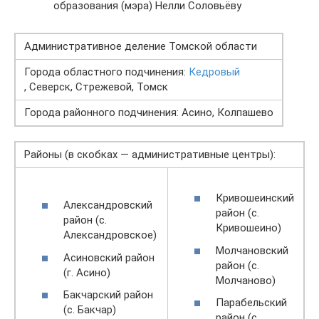
образования (мэра) Нелли Соловьёву
Административное деление Томской области
Города областного подчинения:
Кедровый
, Северск, Стрежевой, Томск
Города районного подчинения: Асино, Колпашево
Районы (в скобках — административные центры):
Кривошеинский
Александровский
район (с.
район (с.
Кривошеино)
Александровское)
Молчановский
Асиновский район
район (с.
(г. Асино)
Молчаново)
Бакчарский район
Парабельский
(с. Бакчар)
район (с.