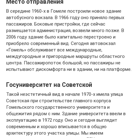
Место отправления
В середине 1960-х в Гомеле построили но­вое здание
автобусного вокзала. В 1966 году оно приняло первых
пассажиров. Боковые при­стройки, где сейчас
размещается администра­ция, возвели много позже. В
2006 году здание было капитально перестроено и
приобрело со­временный вид. Сегодня автовокзал
«Гомель» обслуживает все международные,
междугород­ные и пригородные маршруты областного
цен­тра. Пассажиропоток большой, но пассажиры не
испытывают дискомфорта ни в здании, ни на платформе.
Госуниверситет на Советской
Такой неэстетичный вид в начале 1970-х име­ла улица
Советская при строительстве главно­го корпуса
Гомельского государственного уни­верситета и
общежития рядом с ним. Здание университета ввели в
эксплуатацию в 1972 го­ду. Оно и сегодня выглядит
современным и хо­рошо вписывается в общую
архитектуру этого участка улицы. Мы имеем