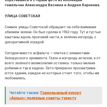
обратившись к старым фото из коллекций
гомельчан Александра Веснина и Андрея Карнеева.
УЛИЦА СОВЕТСКАЯ
Снимок улицы Советской обращает на себя внимание
обилием зелени. Он был сде­лан в 1962 году. Тут и густые
каштаны вдоль проезжей части, и зелёная изгородь с
деко­ративной оградой.
Сегодня вместо асфальта — плитка с эле­ментами
белорусского орнамента. Газон и изгородь исчезли, а от
всего зелёного великолепия остались только мелкие
робинии и туи в кадках. Зато прекрасно просматрива­
ются здания, каждое из которых стоит того, чтобы им
любовались.
Читайте также:
Горнолыжный курорт
«Архыз»: полезные советы туристу