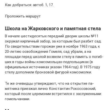
Как добраться: автоб. 1, 17.
Проложить маршрут
Школа на Жарковского и памятная стела
В начале шестидесятых передний дворик шко­лы №11
окружал кирпичный забор, за кото­рым был разбит сад.
По свидетельствам горо­жан уже в ноябре 1963 года, к
20-летию осво­бождения Гомеля, сад убрали, а на
площади пе­ред школой возвели стелу в память о погиб­
ших в годы войны комсомольцах-подпольщиках (в
официальных источниках указан 1964 год). В 1975 году
стелу дополнили бронзовой фигурой комсомолки.
Те же очевидцы утверждают, что на открытие па­
мятника приезжал лично Константин Рокоссовский,
который после церемонии встретился с заслуженны­ми
гомельчанами.