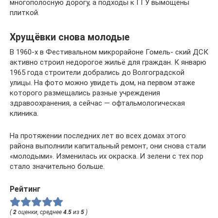
многополосную дорогу, а подходы к ГГУ вымощены
плиткой.
Хрущёвки снова молодые
В 1960-х в Фестивальном микрорайоне Гомель- ский ДСК
активно строил недорогое жильё для граждан. К январю
1965 года строители добра­лись до Волгоградской
улицы. На фото мож­но увидеть дом, на первом этаже
которого раз­мещались разные учреждения
здравоохранения, а сейчас — офтальмологическая
клиника.
На протяжении последних лет во всех домах этого
района выполнили капитальный ремонт, они снова стали
«молодыми». Изменилась их окраска. И зелени с тех пор
стало значительно больше.
Рейтинг
(
2
оценки, среднее
4.5
из
5
)