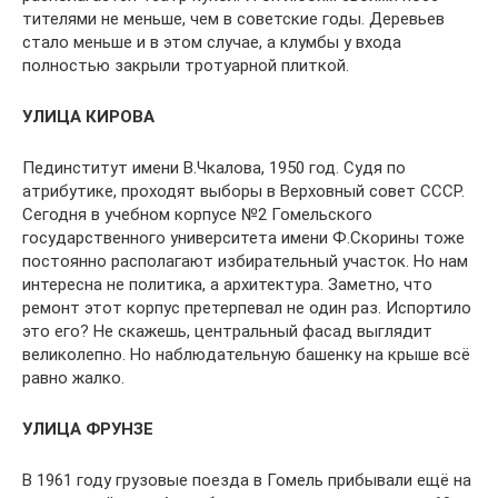
тителями не меньше, чем в советские годы. Деревьев
стало меньше и в этом случае, а клумбы у входа
полностью закрыли тротуарной плиткой.
УЛИЦА КИРОВА
Пединститут имени В.Чкалова, 1950 год. Судя по
атрибутике, проходят выборы в Вер­ховный совет СССР.
Сегодня в учебном кор­пусе №2 Гомельского
государственного универ­ситета имени Ф.Скорины тоже
постоянно рас­полагают избирательный участок. Но нам
инте­ресна не политика, а архитектура. Заметно, что
ремонт этот корпус претерпевал не один раз. Испортило
это его? Не скажешь, цен­тральный фасад выглядит
великолепно. Но наблюдательную башенку на крыше всё
равно жалко.
УЛИЦА ФРУНЗЕ
В 1961 году грузовые поезда в Гомель прибы­вали ещё на