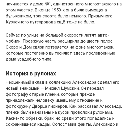
начинается у дома №1, единственного многоэ­тажного на
этом участке. В конце 1950-х она бы­ла вымощена
булыжником, транспорта было не­много. Привычного
Кузнечного путепровода ещё тоже не было.
Сейчас по улице на большой скорости летят авто­
мобили. Проезжую часть расширили до шести по­лос.
Скоро и Дом связи потеряется на фоне много­этажек,
которые постепенно вытесняют здесь по­слевоенные
дома усадебного типа.
История в рулонах
Неоценимый вклад в коллекцию Александра сделал его
новый знакомый — Михаил Шумский. Он передал
фотографу старые пленки, которые прежде
принадлежали человеку, имевшему отношение к
фотокружку Дворца пионеров. Как рассказал Александр,
пленки были нанизаны на кусок проволоки рулонами.
Какие-то обрезки, брак, но среди этого попадались и
сохранившиеся кадры. Сопо­ставив факты, Александр и