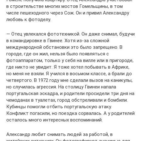
в строительстве многих мостов Гомельщины, в том
числе пешеходного через Сож. Он и привил Александру
любовь к фотоделу.
— Отец увлекался фототехникой. Он даже снимал, будучи
в командировке в Гвинее. Хотя из-за сложной
международной обстановки это было запрещено. В
городе, где он жил, нельзя было появляться с
фотоаппаратом, только у себя на вилле или в пригороде,
где никто не увидит. Я тоже хотел побывать в Африке,
но меня не взяли. Я учился в восьмом классе, а брали до
четвертого. В 1972 году мне сделали вызов на каникулы,
но случилась агрессия. На столицу Гвинеи напала
португальская эскадра, и родители просидели три дня на
чемоданах в туалетах, город обстреливали и бомбили.
Кубинцы помогли отбить португальскую атаку.
Конфликт погасили, но поездка сорвалась. А у родителей
осталось много интересных воспоминаний.
Александр любит снимать людей за работой, в