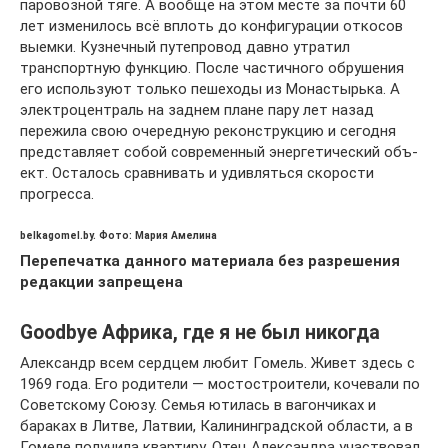
паровозной тяге. А вообще на этом месте за почти 60
лет изменилось всё вплоть до конфигурации откосов
выемки. Кузнечный путепровод давно утратил
транспортную функ­цию. После частичного обрушения
его используют только пешеходы из Монастырька. А
электроцен­траль на заднем плане пару лет назад
пережила свою очередную реконструкцию и сегодня
пред­ставляет собой современный энергетический объ­
ект. Осталось сравнивать и удивляться скорости
прогресса.
belkagomel.by. Фото: Мария Амелина
Перепечатка данного материала без разрешения
редакции запрещена
Goodbуe Африка, где я не был никогда
Александр всем сердцем любит Гомель. Живет здесь с
1969 года. Его родители — мостостроители, кочевали по
Советскому Союзу. Семья ютилась в вагончиках и
бараках в Литве, Латвии, Калининградской области, а в
Гомеле получила квартиру. Отец Александра участвовал