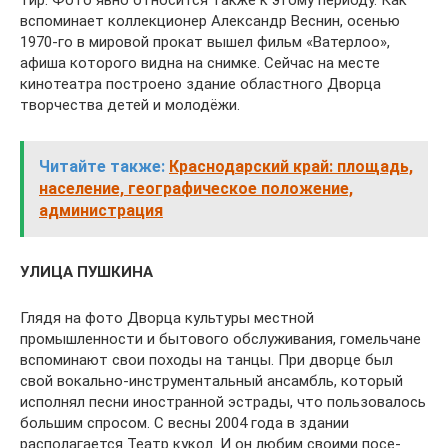
тир. Фото явно относится также к этому периоду. Как
вспоминает коллекционер Алек­сандр Веснин, осенью
1970-го в мировой прокат вышел фильм «Ватерлоо»,
афиша которого видна на снимке. Сейчас на месте
кинотеатра постро­ено здание областного Дворца
творчества детей и молодёжи.
Читайте также:
Краснодарский край: площадь,
население, географическое положение,
администрация
УЛИЦА ПУШКИНА
Глядя на фото Дворца культуры местной
промышленности и бытового обслуживания, гомельчане
вспоминают свои походы на танцы. При дворце был
свой вокально-инструментальный ансамбль, который
исполнял песни иностран­ной эстрады, что пользовалось
большим спросом. С весны 2004 года в здании
располага­ется Театр кукол. И он любим своими посе­