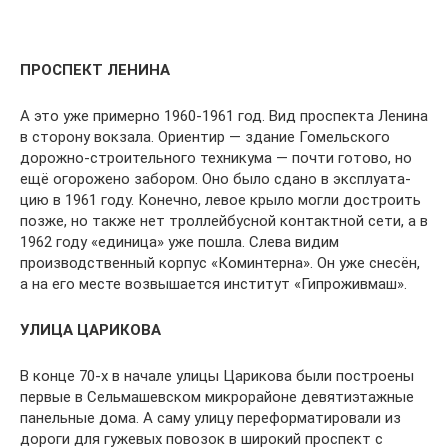
ПРОСПЕКТ ЛЕНИНА
А это уже примерно 1960-1961 год. Вид про­спекта Ленина
в сторону вокзала. Ориентир — здание Гомельского
дорожно-строительного техникума — почти готово, но
ещё огоро­жено забором. Оно было сдано в эксплуата­
цию в 1961 году. Конечно, левое крыло могли достроить
позже, но также нет троллейбус­ной контактной сети, а в
1962 году «единица» уже пошла. Слева видим
производственный корпус «Комин­терна». Он уже снесён,
а на его месте возвыша­ется институт «Гипроживмаш».
УЛИЦА ЦАРИКОВА
В конце 70-х в начале улицы Царикова были постро­ены
первые в Сельмашевском микрорайоне девятиэ­тажные
панельные дома. А саму улицу переформа­тировали из
дороги для гужевых повозок в широкий проспект с