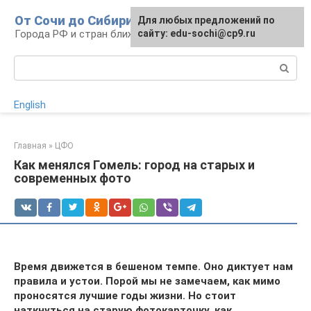
Перейти
От Сочи до Сибири
Для любых предложений по
к
Города РФ и стран ближнего зарубежья
сайту: edu-sochi@cp9.ru
контенту
Поиск:
English
Главная
»
ЦФО
Как менялся Гомель: город на старых и
современных фото
Время движется в бешеном темпе. Оно диктует нам
правила и устои. Порой мы не замечаем, как мимо
проносятся лучшие годы жизни. Но стоит
наткнуться на старую фотокарточку, как