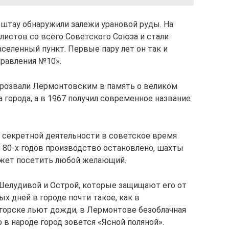
Бештау обнаружили залежи урановой руды. На
листов со всего Советского Союза и стали
аселенный пункт. Первые пару лет он так и
правления №10».
прозвали Лермонтовским в память о великом
са города, а в 1967 получил современное название
и секретной деятельности в советское время
80-х годов производство остановлено, шахты
ожет посетить любой желающий.
Шелудивой и Острой, которые защищают его от
х дней в городе почти такое, как в
горске льют дожди, в Лермонтове безоблачная
 в народе город зовется «Ясной поляной».