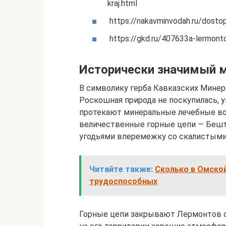
kraj.html
https://nakavminvodah.ru/dosto
https://gkd.ru/407633a-lermonto
Исторически значимый 
В символику герба Кавказских Минер
Роскошная природа не поскупилась, у
протекают минеральные лечебные в
величественные горные цепи — Бешт
угодьями вперемежку со скалистыми
Читайте также:
Сколько в Омской
трудоспособных
Горные цепи закрывают Лермонтов от