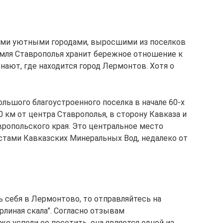
ими уютными городами, выросшими из поселков
земля Ставрополья хранит бережное отношение к
нают, где находится город Лермонтов. Хотя о
льшого благоустроенного поселка в начале 60-х
0 км от центра Ставрополья, в сторону Кавказа и
опольского края. Это центральное место
ами Кавказских Минеральных Вод, недалеко от
ть себя в Лермонтово, то отправляйтесь на
рлиная скала”. Согласно отзывам
е успели ее посетить, она является одной из