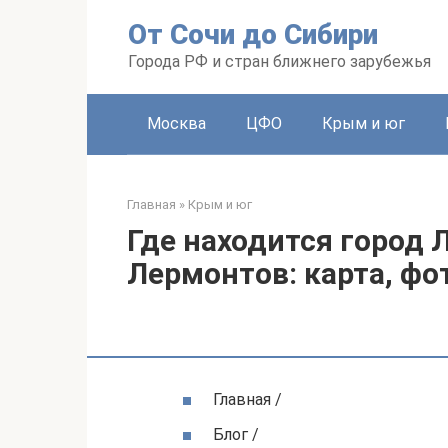
Перейти
От Сочи до Сибири
к
контенту
Города РФ и стран ближнего зарубежья
Москва
ЦФО
Крым и юг
Главная
»
Крым и юг
Где находится город 
Лермонтов: карта, фо
Главная /
Блог /