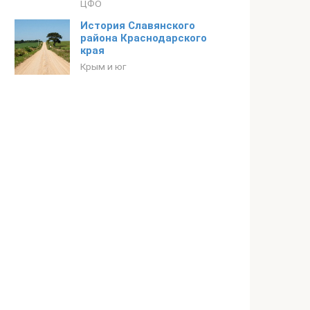
ЦФО
История Славянского
района Краснодарского
края
Крым и юг