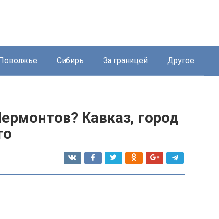
Поволжье
Сибирь
За границей
Другое
Лермонтов? Кавказ, город
то