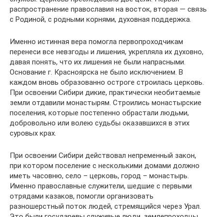
распространение православия на восток, вторая — связь
с Родиной, с родными корнями, духовная поддержка.
Именно истинная вера помогла первопроходчикам
перенеси все невзгоды и лишения, укрепляла их духовно,
давая понять, что их лишения не были напрасными.
Основание г. Красноярска не было исключением. В
каждом вновь образованно остроге строилась церковь.
При освоении Сибири дикие, практически необитаемые
земли отдавили монастырям. Строились монастырские
поселения, которые постепенно обрастали людьми,
добровольно или волею судьбы оказавшихся в этих
суровых крах.
При освоении Сибири действовал непременный закон,
при котором поселение с несколькими домами должно
иметь часовню, село – церковь, город – монастырь.
Именно православные служители, шедшие с первыми
отрядами казаков, помогли организовать
разношерстный поток людей, стремящийся через Урал.
Это были государевы служивые люди, землепроходцы,