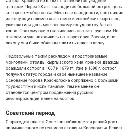
Острог Красный Яр в 1631 г. становится уездным
центром. Через 28 лет возводится большой острог, цель
которого – сбор ясака. Местные народности, состоящие
из кочующих племен кыштымов и енисейских кыргызов,
уже платили дань монгольскому государству Алтан-
ханов. Поэтому они отказывались платить русским. Но
эти земли уже находились на территории России, и по
закону они были обязаны платить налог в казну.
Недовольные таким раскладом и подстрекаемые
монголами, отряды кыргызского хана Иренека дважды
осаждали острог в 1667 и 1679 гг. Уже в 1690 г. острог
получил статус города и свое нынешнее название.
Основание города Красноярска сопряжено с большими
трудностями и испытаниями, тем не менее он
становится центром продвижения русских
землепроходцев далее на восток.
Советский период
С приходом власти Советов наблюдается резкий рост
промышленного потенциала столицы Красноярья. Если в