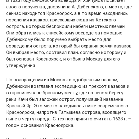
В 1623 году Енисейский воевода Я. Хрипунов посылает
своего порученца, дворянина А. Дубенского, в места, где
сейчас находится Красноярск, а в то время находились
поселения казаков, приехавших сюда из Кетского
острога, которых беспокоили набеги местных племен.
Они обратились к енисейскому воеводе за помощью.
Дубенскому было поручено выбрать место для
возведения острога, который бы охранял земли казаков.
Он выбрал место, составил план, согласно которому и
был основан Красноярск, и отбыл в Москву для его
утверждения.
По возвращении из Москвы с одобренным планом,
Дубенский возглавил экспедицию из трехсот казаков и
отправился к выбранному месту, где на левом берегу
реки Качи был заложен острог, получивший название
Красный Яр. Это место находилось ниже современного
Красноярска, напротив Татышева острова, входящего
ныне в черту города. С тех пор принято считать 1628 г. –
годом основания Красноярска.