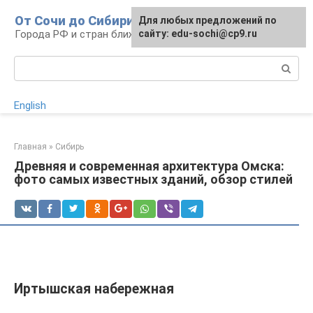
Перейти
От Сочи до Сибири
Для любых предложений по
к
Города РФ и стран ближнего зарубежья
сайту: edu-sochi@cp9.ru
контенту
Поиск:
English
Главная
»
Сибирь
Древняя и современная архитектура Омска:
фото самых известных зданий, обзор стилей
Иртышская набережная