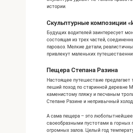
истории.
Скульптурные композиции «
Будущих водителей заинтересует мо
состоящая из трех частей, соединен
паровоз. Мелкие детали, реалистич
привлекут маленьких путешественни
Пещера Степана Разина
Настоящее путешествие предлагает т
пеший поход по старинной деревне Ма
каменистому пляжу и песчаным тропи
Степане Разине и непривычный холо
А сама пещера – это любопытнейшее
своеобразными пустотами в горных п
огромных залов. Целый год температу