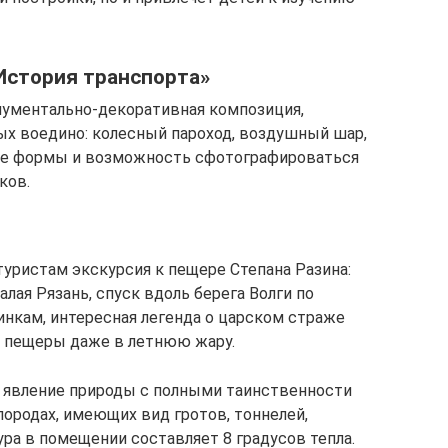
История транспорта»
нументально-декоративная композиция,
ных воедино: колесный пароход, воздушный шар,
ные формы и возможность сфотографироваться
ков.
уристам экскурсия к пещере Степана Разина:
лая Рязань, спуск вдоль берега Волги по
нкам, интересная легенда о царском страже
д пещеры даже в летнюю жару.
 явление природы с полными таинственности
ородах, имеющих вид гротов, тоннелей,
ра в помещении составляет 8 градусов тепла.