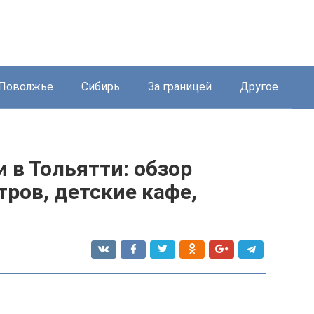
Поволжье
Сибирь
За границей
Другое
 в Тольятти: обзор
ров, детские кафе,