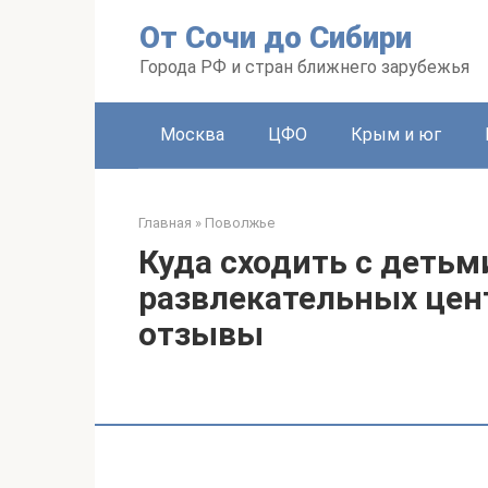
Перейти
От Сочи до Сибири
к
контенту
Города РФ и стран ближнего зарубежья
Москва
ЦФО
Крым и юг
Главная
»
Поволжье
Куда сходить с детьми
развлекательных цент
отзывы