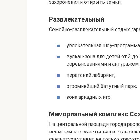
захоронения и открыть замки.
Развлекательный
Семейно-развлекательный отдых гара
увлекательная шоу-программа
вулкан-зона для детей от 3 до
соревнованиями и антуражем;
пиратский лабиринт;
огромнейший батутный парк;
зона аркадных игр.
Мемориальный комплекс Со
На центральной площади города рас
всем тем, кто участвовал в становл
скульптура удивит не только красото