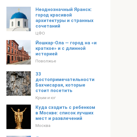
Неоднозначный Яранск:
город красивой
архитектуры и странных
сочетаний
ЦФО
Йошкар-Ола — город на «и
краткое» и с длинной
историей
Поволжье
33
достопримечательности
Бахчисарая, которые
стоит посетить
Крым и юг
Куда сходить с ребенком
в Москве: список лучших
мест и развлечений
Москва