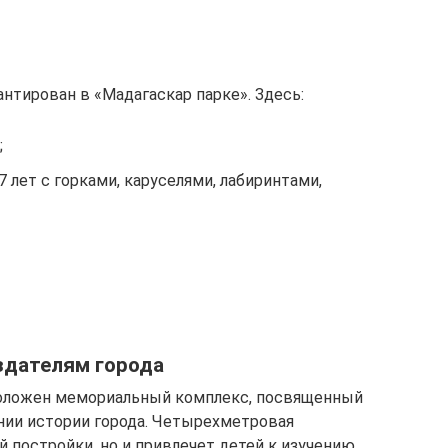
нтирован в «Мадагаскар парке». Здесь:
;
 7 лет с горками, каруселями, лабиринтами,
здателям города
положен мемориальный комплекс, посвященный
ении истории города. Четырехметровая
й постройки, но и привлечет детей к изучению