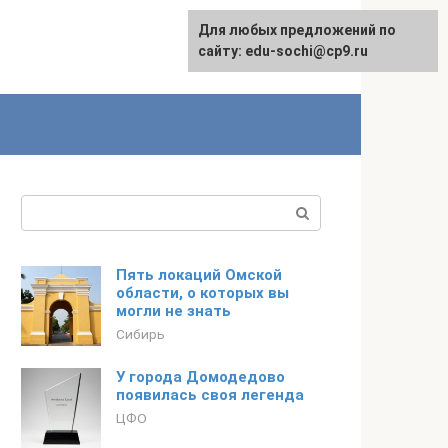
Для любых предложений по
English
сайту: edu-sochi@cp9.ru
Поиск:
Пять локаций Омской
области, о которых вы
могли не знать
Сибирь
У города Домодедово
появилась своя легенда
ЦФО