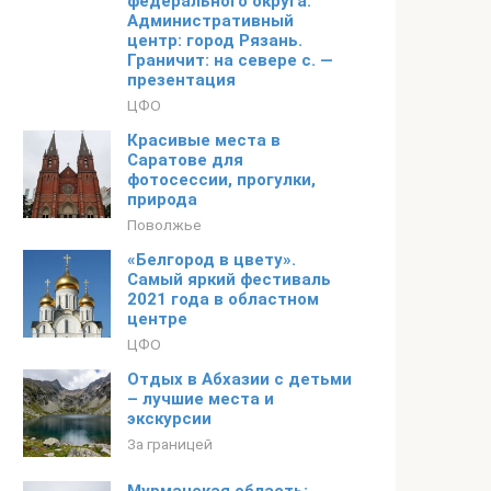
федерального округа.
Административный
центр: город Рязань.
Граничит: на севере с. —
презентация
ЦФО
Красивые места в
Саратове для
фотосессии, прогулки,
природа
Поволжье
«Белгород в цвету».
Самый яркий фестиваль
2021 года в областном
центре
ЦФО
Отдых в Абхазии с детьми
– лучшие места и
экскурсии
За границей