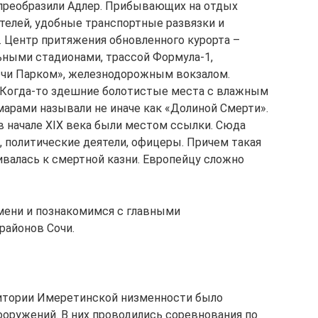
 преобразили Адлер. Прибывающих на отдых
елей, удобные транспортные развязки и
 Центр притяжения обновленного курорта –
ьными стадионами, трассой Формула-1,
очи Парком», железнодорожным вокзалом.
а. Когда-то здешние болотистые места с влажным
арами называли не иначе как «Долиной Смерти».
в начале XIX века были местом ссылки. Сюда
, политические деятели, офицеры. Причем такая
ивалась к смертной казни. Европейцу сложно
мени и познакомимся с главными
районов Сочи.
ритории Имеретинской низменности было
оружений. В них проводились соревнования по