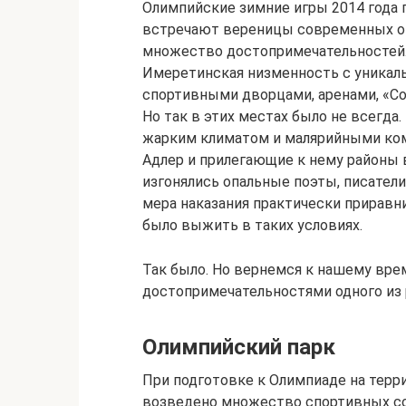
Олимпийские зимние игры 2014 года
встречают вереницы современных от
множество достопримечательностей.
Имеретинская низменность с уникал
спортивными дворцами, аренами, «С
Но так в этих местах было не всегд
жарким климатом и малярийными ком
Адлер и прилегающие к нему районы 
изгонялись опальные поэты, писатели
мера наказания практически приравн
было выжить в таких условиях.
Так было. Но вернемся к нашему вре
достопримечательностями одного из 
Олимпийский парк
При подготовке к Олимпиаде на тер
возведено множество спортивных со