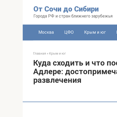
Перейти
От Сочи до Сибири
к
контенту
Города РФ и стран ближнего зарубежья
Москва
ЦФО
Крым и юг
Главная
»
Крым и юг
Куда сходить и что п
Адлере: достопримеч
развлечения