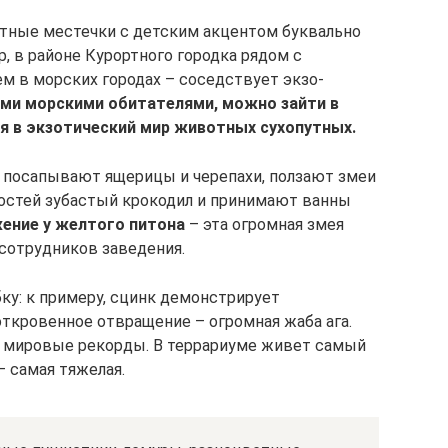
ытные местечки с детским акцентом буквально
, в районе Курортного городка рядом с
 в морских городах – соседствует экзо-
и морскими обитателями, можно зайти в
я в экзотический мир животных сухопутных.
 посапывают ящерицы и черепахи, ползают змеи
гостей зубастый крокодил и принимают ванны
ение у желтого питона
– эта огромная змея
 сотрудников заведения.
: к примеру, сцинк демонстрирует
откровенное отвращение – огромная жаба ага.
е мировые рекорды. В террариуме живет самый
– самая тяжелая.