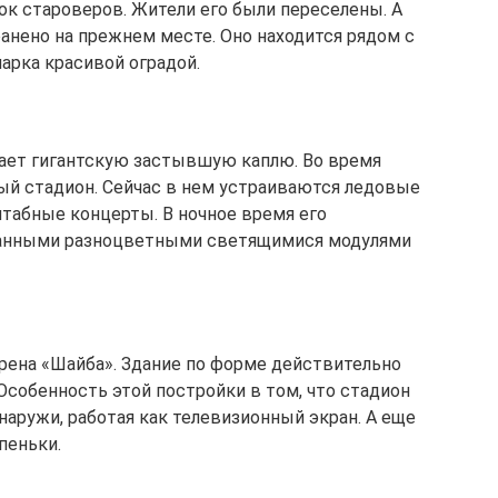
ок староверов. Жители его были переселены. А
анено на прежнем месте. Оно находится рядом с
арка красивой оградой.
ает гигантскую застывшую каплю. Во время
ый стадион. Сейчас в нем устраиваются ледовые
табные концерты. В ночное время его
анными разноцветными светящимися модулями
рена «Шайба». Здание по форме действительно
Особенность этой постройки в том, что стадион
аружи, работая как телевизионный экран. А еще
пеньки.