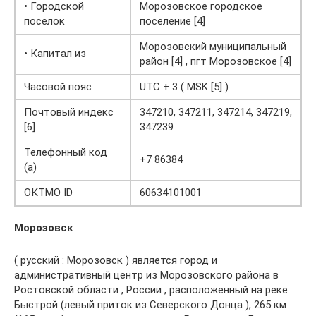
• Городской
Морозовское городское
поселок
поселение [4]
Морозовский муниципальный
• Капитал из
район [4] , пгт Морозовское [4]
Часовой пояс
UTC + 3 ( MSK [5] )
Почтовый индекс
347210, 347211, 347214, 347219,
[6]
347239
Телефонный код
+7 86384
(а)
ОКТМО ID
60634101001
Морозовск
( русский : Морозовск ) является город и
административный центр из Морозовского района в
Ростовской области , России , расположенный на реке
Быстрой (левый приток из Северского Донца ), 265 км