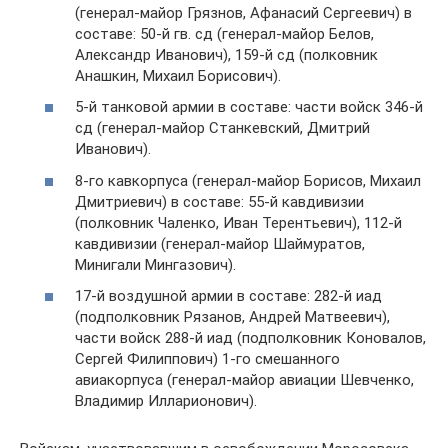
(генерал-майор Грязнов, Афанасий Сергеевич) в
составе: 50-й гв. сд (генерал-майор Белов,
Александр Иванович), 159-й сд (полковник
Анашкин, Михаил Борисович).
5-й танковой армии в составе: части войск 346-й
сд (генерал-майор Станкевский, Дмитрий
Иванович).
8-го кавкорпуса (генерал-майор Борисов, Михаил
Дмитриевич) в составе: 55-й кавдивизии
(полковник Чаленко, Иван Терентьевич), 112-й
кавдивизии (генерал-майор Шаймуратов,
Минигали Мингазович).
17-й воздушной армии в составе: 282-й иад
(подполковник Рязанов, Андрей Матвеевич),
части войск 288-й иад (подполковник Коновалов,
Сергей Филиппович) 1-го смешанного
авиакорпуса (генерал-майор авиации Шевченко,
Владимир Илларионович).