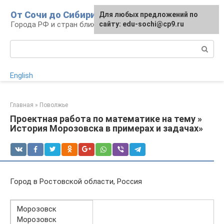
Перейти
От Сочи до Сибири
Для любых предложений по
к
Города РФ и стран ближнего зарубежья
сайту: edu-sochi@cp9.ru
контенту
Поиск:
English
Главная
»
Поволжье
Проектная работа по математике на тему »
История Морозовска в примерах и задачах»
Город в Ростовской области, Россия
Морозовск
Морозовск