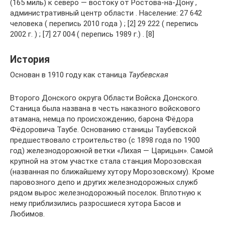
(165 миль) к северо — востоку от Ростова-на-Дону ,
административный центр области . Население: 27 642
человека ( перепись 2010 года ) ; [2] 29 222 ( перепись
2002 г. ) ; [7] 27 004 ( перепись 1989 г.) . [8]
История
Основан в 1910 году как станица
Таубевская
Второго Донского округа Области Войска Донского.
Станица была названа в честь наказного войскового
атамана, немца по происхождению, барона Фёдора
Фёдоровича Таубе. Основанию станицы Таубевской
предшествовало строительство (с 1898 года по 1900
год) железнодорожной ветки «Лихая — Царицын». Самой
крупной на этом участке стала станция Морозовская
(названная по ближайшему хутору Морозовскому). Кроме
паровозного депо и других железнодорожных служб
рядом вырос железнодорожный поселок. Вплотную к
нему приблизились разросшиеся хутора Басов и
Любимов.