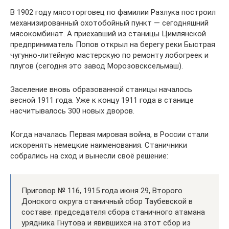
В 1902 году мясоторговец по фамилии Разлука построил
механизированный охотобойный пункт — сегодняшний
мясокомбинат. А приехавший из станицы Цимлянской
предприниматель Попов открыл на берегу реки Быстрая
чугунно-литейную мастерскую по ремонту лобогреек и
плугов (сегодня это завод Морозовсксельмаш).
Заселение вновь образованной станицы началось
весной 1911 года. Уже к концу 1911 года в станице
насчитывалось 300 новых дворов.
Когда началась Первая мировая война, в России стали
искоренять немецкие наименования. Станичники
собрались на сход и вынесли своё решение:
Приговор № 116, 1915 года июня 29, Второго
Донского округа станичный сбор Таубевской в
составе: председателя сбора станичного атамана
урядника Гнутова и явившихся на этот сбор из