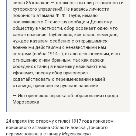
числа 86 казаков — должностных лиц станичного и
хуторского управлений. Не касаясь личности
покойного атамана Ф. Ф. Таубе, немало
послужившего Отечеству вообще и Донскому
обществу в частности, сбор осознает одно, что
самое название Таубевская, как слово немецкое,
чуждое казакам, особенно с открывшимися
военными действиями с ненавистными нам
немцами (война 1914 г.), стало невыносимым, и по
отношению к нам бранным, так как казаки
соседних станиц в насмешку называют нас
«фонами», посему сбор приговорил:
ходатайствовать о переименовании нашей
станицы, присвоив ей русское название.
— Историческая справка об образовании города
Морозовска
24 апреля (по старому стилю) 1917 года приказом
войскового атамана Области войска Донского
переименована в станицу
Морозовскую