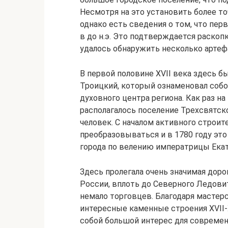
Несмотря на это установить более то
однако есть сведения о том, что пер
в до н.э. Это подтверждается раскоп
удалось обнаружить несколько артеф
В первой половине XVII века здесь 
Троицкий, который ознаменовал собой
духовного центра региона. Как раз н
располагалось поселение Трехсвятск
человек. С началом активного строит
преобразовываться и в 1780 году это
города по велению императрицы Екат
Здесь пролегала очень значимая доро
России, вплоть до Северного Ледовит
немало торговцев. Благодаря мастерс
интересные каменные строения XVII-
собой большой интерес для современн