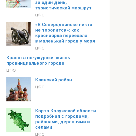
за один день,
туристический маршрут
ЦФО
«В Северодвинске никто
не торопится»: как
красноярка переехала
в маленький город у моря
ЦФО
Красота по-ужурски: жизнь
провинциального города
ЦФО
Клинский район
ЦФО
Карта Калужской области
подробная с городами,
районами, деревнями и
селами
ЦФО