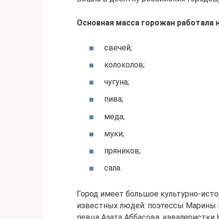
Основная масса горожан работала н
свечей;
колоколов;
чугуна;
пива;
меда;
муки;
пряников;
сала.
Город имеет большое культурно-исто
известных людей: поэтессы Марины 
певца Азата Аббасова, кавалеристки