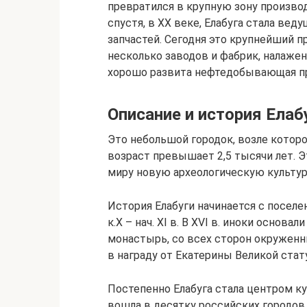
превратился в крупную зону произво
спустя, в XX веке, Елабуга стала ве
запчастей. Сегодня это крупнейший 
несколько заводов и фабрик, налаже
хорошо развита нефтедобывающая 
Описание и история Елаб
Это небольшой городок, возле котор
возраст превышает 2,5 тысячи лет.
миру новую археологическую культур
История Елабуги начинается с поселе
к.X – нач. XI в. В XVI в. иноки основ
монастырь, со всех сторон окруженны
в награду от Екатерины Великой стату
Постепенно Елабуга стала центром ку
вошла в десятку российских городов