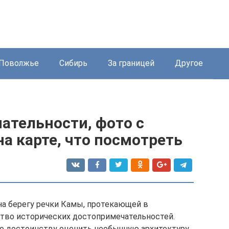
Поволжье
Сибирь
За границей
Другое
ательности, фото с
а карте, что посмотреть
на берегу речки Камы, протекающей в
тво исторических достопримечательностей.
по достоинству оценить необычную архитектуру