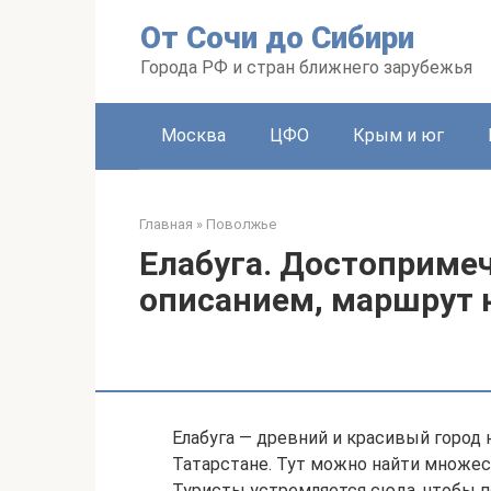
Перейти
От Сочи до Сибири
к
контенту
Города РФ и стран ближнего зарубежья
Москва
ЦФО
Крым и юг
Главная
»
Поволжье
Елабуга. Достопримеч
описанием, маршрут н
Елабуга — древний и красивый город 
Татарстане. Тут можно найти множес
Туристы устремляется сюда, чтобы 