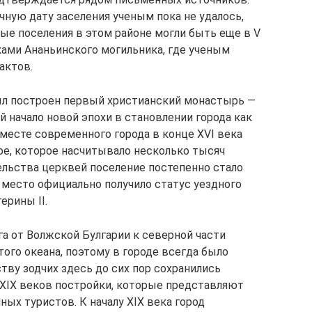
чную дату заселения ученым пока не удалось,
вые поселения в этом районе могли быть еще в V
ками Ананьинского могильника, где ученым
актов.
был построен первый христианский монастырь —
 начало новой эпохи в становлении города как
а месте современного города в конце XVI века
ое, которое насчитывало несколько тысяч
ельства церквей поселение постепенно стало
 место официально получило статус уездного
ерины II.
га от Волжской Булгарии к северной части
ого океана, поэтому в городе всегда было
тву зодчих здесь до сих пор сохранились
XIX веков постройки, которые представляют
ых туристов. К началу XIX века город