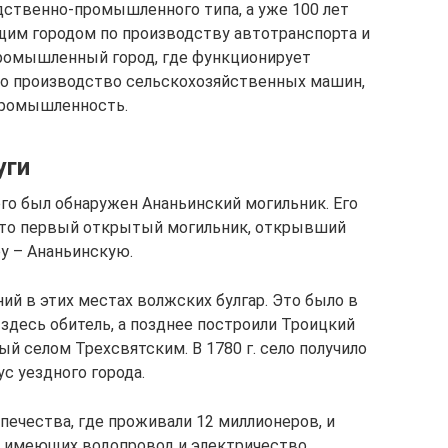
дственно-промышленного типа, а уже 100 лет
дущим городом по производству автотранспорта и
промышленный город, где функционирует
но производство сельскохозяйственных машин,
промышленность.
уги
ого был обнаружен Ананьинский могильник. Его
 Это первый открытый могильник, открывший
у – Ананьинскую.
ний в этих местах волжских булгар. Это было в
али здесь обитель, а позднее построили Троицкий
й селом Трехсвятским. В 1780 г. село получило
с уездного города.
печества, где проживали 12 миллионеров, и
, имеющих водопровод и электричество.