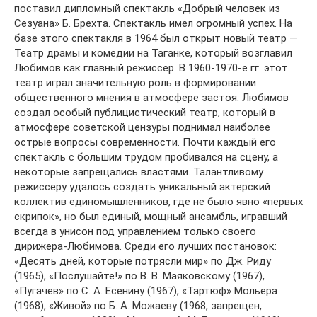
поставил дипломный спектакль «Добрый человек из
Сезуана» Б. Брехта. Спектакль имел огромный успех. На
базе этого спектакля в 1964 был открыт новый театр —
Театр драмы и комедии на Таганке, который возглавил
Любимов как главный режиссер. В 1960-1970-е гг. этот
театр играл значительную роль в формировании
общественного мнения в атмосфере застоя. Любимов
создал особый публицистический театр, который в
атмосфере советской цензуры поднимал наиболее
острые вопросы современности. Почти каждый его
спектакль с большим трудом пробивался на сцену, а
некоторые запрещались властями. Талантливому
режиссеру удалось создать уникальный актерский
коллектив единомышленников, где не было явно «первых
скрипок», но был единый, мощный ансамбль, игравший
всегда в унисон под управлением только своего
дирижера-Любимова. Среди его лучших постановок:
«Десять дней, которые потрясли мир» по Дж. Риду
(1965), «Послушайте!» по В. В. Маяковскому (1967),
«Пугачев» по С. А. Есенину (1967), «Тартюф» Мольера
(1968), «Живой» по Б. А. Можаеву (1968, запрещен,