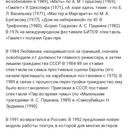
возобновлен в 1989), «Мать» по А. М. Горькому (1969),
«Гамлет» У. Шекспира (1971), «А зори здесь тихие…» по Б.
Л. Васильеву (1971), «Мастер и Маргарита» по М. А.
Булгакову (1977), «Дом на набережной» по Ю. В.
Трифонову (1980), «Борис Годунов» А. С. Пушкина (1982).
В 1976 на международном фестивале БИТЕФ спектакль
«Гамлет» получил Гран-при.
В 1984 Любимова, находившегося за границей, сначала
освободили от должности главного режиссера, а затем
лишили гражданства СССР. В 1984-89 он ставил
спектакли на самых престижных сценах Европы (его
начали приглашать на зарубежные постановки с 1975). В
1989 в связи с процессом перестройки гражданство ему
было восстановлено. Приезжая в СССР, поставил
спектакли «Пир во время чумы» (по «Маленьким
трагедиям» А. С. Пушкина, 1989) и «Самоубийца» Н.
Эрдмана (1990).
В 1991 возвратился в Россию. В 1992 предложил новую
модель работы театра, в которой для многих актеров