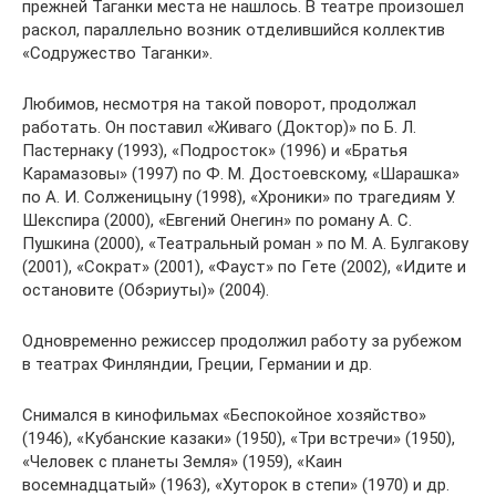
прежней Таганки места не нашлось. В театре произошел
раскол, параллельно возник отделившийся коллектив
«Содружество Таганки».
Любимов, несмотря на такой поворот, продолжал
работать. Он поставил «Живаго (Доктор)» по Б. Л.
Пастернаку (1993), «Подросток» (1996) и «Братья
Карамазовы» (1997) по Ф. М. Достоевскому, «Шарашка»
по А. И. Солженицыну (1998), «Хроники» по трагедиям У.
Шекспира (2000), «Евгений Онегин» по роману А. С.
Пушкина (2000), «Театральный роман » по М. А. Булгакову
(2001), «Сократ» (2001), «Фауст» по Гете (2002), «Идите и
остановите (Обэриуты)» (2004).
Одновременно режиссер продолжил работу за рубежом
в театрах Финляндии, Греции, Германии и др.
Снимался в кинофильмах «Беспокойное хозяйство»
(1946), «Кубанские казаки» (1950), «Три встречи» (1950),
«Человек с планеты Земля» (1959), «Каин
восемнадцатый» (1963), «Хуторок в степи» (1970) и др.