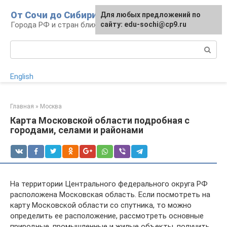
Перейти
От Сочи до Сибири
Для любых предложений по
к
Города РФ и стран ближнего зарубежья
сайту: edu-sochi@cp9.ru
контенту
Поиск:
English
Главная
»
Москва
Карта Московской области подробная с
городами, селами и районами
На территории Центрального федерального округа РФ
расположена Московская область. Если посмотреть на
карту Московской области со спутника, то можно
определить ее расположение, рассмотреть основные
природные, промышленные и жилые объекты, получить