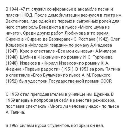
В 1941-47 гг. служил конферансье в ансамбле песни и
пляски НКВД. После демобилизации вернулся в театр им.
Вахтангова, где одной из первых и сыгранных ролей для
него стала роль Бенедикта в пьесе «Много шума из
ничего». Среди других работ Любимова в то время:
Сирано в «Сирано де Бержераке» Э. Ростана (1942), Олег
Кошевой в «Молодой гвардии» по роману А.Фадеева
(1947), Крис в спектакле «Все мои сыновья» А.Миллера
(1948), Шубин в «Накануне» по роману И. С. Тургенева
(1948), Извеков в «Кирилл Извеков» по роману К. А.
Федина «Первые радости» (1951). В 1953 за роль Тятина
в спектакле «Егор Булычев» по пьесе А. М. Горького
(1952) был удостоен Государственной премии СССР.
С 1953 стал преподавателем в училище им. Щукина. В
1959 впервые попробовал себя в качестве режиссера,
поставив спектакль «Много ли человеку надо» по пьесе
А. Галича.
В 1963 силами курса студентов, который он вел,