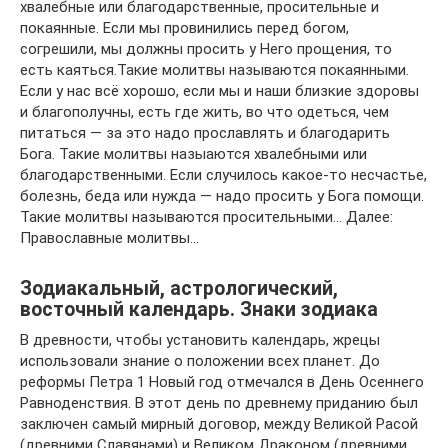
хвалебные или благодарственные, просительные и
покаянные. Если мы провинились перед богом,
согрешили, мы должны просить у Него прощения, то
есть каяться.Такие молитвы называются покаянными.
Если у нас всё хорошо, если мы и наши близкие здоровы
и благополучны, есть где жить, во что одеться, чем
питаться — за это надо прославлять и благодарить
Бога. Такие молитвы назыаются хвалебными или
благодарственными. Если случилось какое-то несчастье,
болезнь, беда или нужда — надо просить у Бога помощи.
Такие молитвы называются просительными… Далее:
Православные молитвы…
Зодиакальный, астрологический,
восточный календарь. Знаки зодиака
В древности, чтобы установить календарь, жрецы
использовали знание о положении всех планет. До
реформы Петра 1 Новый год отмечался в День Осеннего
Равноденствия. В этот день по древнему приданию был
заключен самый мирный договор, между Великой Расой
(древними Славянами) и Великом Драконом (древними