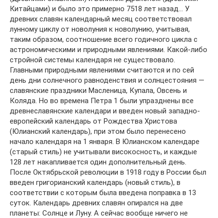
Китайцами) и было это примерно 7518 лет назад… У
древних славян календарный месяц соответствовал
лунному циклу от новолуния к новолунию, учитывая,
таким образом, соотношение всего годичного цикла с
астрономическими и природными явлениями. Какой-либо
стройной системы календаря не существовало.
Главными природными явлениями считаются и по сей
день дни солнечного равноденствия и солнцестояния —
славянские праздники Масленица, Купала, Овсень и
Коляда. Но во времена Петра 1 были упразднены все
древнеславянские календари и введен новый западно-
европейский календарь от Рождества Христова
(Юлианский календарь), при этом было перенесено
начало календаря на 1 января. В Юлианском календаре
(старый стиль) не учитывали високосность, и каждые
128 лет накапливается один дополнительный день.
После Октябрьской революции в 1918 году в России был
введен григорианский календарь (новый стиль), в
соответствии с которым была введена поправка в 13
суток. Календарь древних славян опирался на две
планеты: Солнце и Луну. А сейчас вообще ничего не