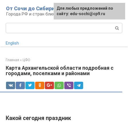
Перейти
От Сочи до Сибири
Для любых предложений по
к
Города РФ и стран ближнего зарубежья
сайту: edu-sochi@cp9.ru
контенту
Поиск:
English
Главная
»
ЦФО
Карта Архангельской области подробная с
городами, поселками и районами
Какой сегодня праздник