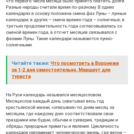
что первого числа месяца было принято платить долги.
Разные народы считали время по-разному. В одних
календарях в основу положена смена фаз Луны – лунные
календари; в других – смена времен года – солнечные; в
третьих продолжительность года согласовывалась со
сменой времен года, а отсчет месяцев связывался с
фазами Луны. Такие календари называются лунно-
солнечными.
Читайте также:
Что посмотреть в Воронеже
за 1-2 дня самостоятельно. Маршрут для
туриста
На Руси календарь назывался месяцесловом.
Месяцеслов каждый день охватывал весь год
крестьянской жизни, «описывая» по дням месяц за
месяцем, где каждому дню соответствовали свои
праздники или будни, обычаи и суеверия, традиции и
обряды, природные приметы и явления. Цикличность
календаря напоминает человеческую жизнь, где весна –