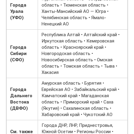
Города
область • Тюменская область •
Урала
Ханты-Мансийский АО — Югра •
(УФО)
Челябинская область • Ямало-
Ненецкий АО
Республика Алтай • Алтайский край •
Иркутская область • Кемеровская
Города
область • Красноярский край •
Сибири
Новгородская область •
(СФО)
Новосибирская область • Омская
область • Томская область • Тыва •
Хакасия
Амурская область • Бурятия •
Города
Еврейская АО • Забайкальский край •
Дальнего
Камчатский край • Магаданская
Востока
область • Приморский край • Саха
(ДВФО)
(Якутия) • Сахалинская область •
Хабаровский край • Чукотский АО
Города ДНР, ЛНР, Приднестровья,
См. также
Южной Осетии • Регионы России •