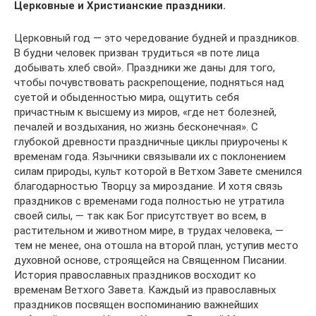
Церковные и Христианские праздники.
Церковный год — это чередование будней и праздников.
В будни человек призван трудиться «в поте лица
добывать хлеб свой». Праздники же даны для того,
чтобы почувствовать раскрепощение, подняться над
суетой и обыденностью мира, ощутить себя
причастным к высшему из миров, «где нет болезней,
печалей и воздыхания, но жизнь бесконечная». С
глубокой древности праздничные циклы приурочены к
временам года. Язычники связывали их с поклонением
силам природы, культ которой в Ветхом Завете сменился
благодарностью Творцу за мироздание. И хотя связь
праздников с временами года полностью не утратила
своей силы, — так как Бог присутствует во всем, в
растительном и животном мире, в трудах человека, —
тем не менее, она отошла на второй план, уступив место
духовной основе, строящейся на Священном Писании.
История православных праздников восходит ко
временам Ветхого Завета. Каждый из православных
праздников посвящен воспоминанию важнейших