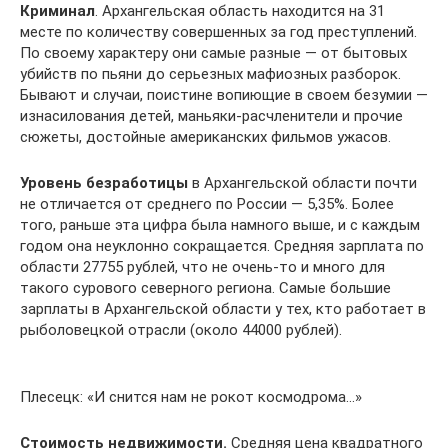
Криминал
. Архангельская область находится на 31
месте по количеству совершенных за год преступлений.
По своему характеру они самые разные — от бытовых
убийств по пьяни до серьезных мафиозных разборок.
Бывают и случаи, поистине вопиющие в своем безумии —
изнасилования детей, маньяки-расчленители и прочие
сюжеты, достойные американских фильмов ужасов.
Уровень безработицы
в Архангельской области почти
не отличается от среднего по России — 5,35%. Более
того, раньше эта цифра была намного выше, и с каждым
годом она неуклонно сокращается. Средняя зарплата по
области 27755 рублей, что не очень-то и много для
такого сурового северного региона. Самые большие
зарплаты в Архангельской области у тех, кто работает в
рыболовецкой отрасли (около 44000 рублей).
Плесецк: «И снится нам не рокот космодрома…»
Стоимость недвижимости.
Средняя цена квадратного