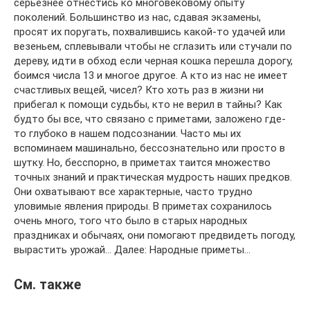
серьезнее отнестись ко многовековому опыту
поколений. Большинство из нас, сдавая экзамены,
просят их поругать, похвалившись какой-то удачей или
везеньем, сплевывали чтобы не сглазить или стучали по
дереву, идти в обход если черная кошка перешла дорогу,
боимся числа 13 и многое другое. А кто из нас не имеет
счастливых вещей, чисел? Кто хоть раз в жизни ни
прибегал к помощи судьбы, кто не верил в тайны? Как
будто бы все, что связано с приметами, заложено где-
то глубоко в нашем подсознании. Часто мы их
вспоминаем машинально, бессознательно или просто в
шутку. Но, бесспорно, в приметах таится множество
точных знаний и практическая мудрость наших предков.
Они охватывают все характерные, часто трудно
уловимые явления природы. В приметах сохранилось
очень много, того что было в старых народных
праздниках и обычаях, они помогают предвидеть погоду,
вырастить урожай… Далее: Народные приметы…
См. также