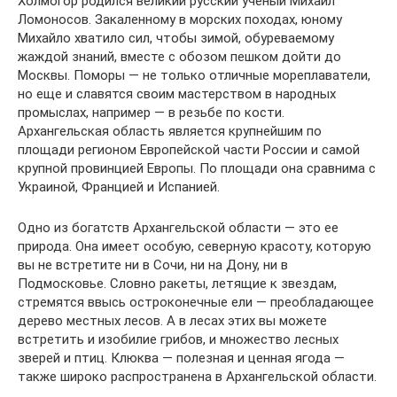
Холмогор родился великий русский ученый Михаил
Ломоносов. Закаленному в морских походах, юному
Михайло хватило сил, чтобы зимой, обуреваемому
жаждой знаний, вместе с обозом пешком дойти до
Москвы. Поморы — не только отличные мореплаватели,
но еще и славятся своим мастерством в народных
промыслах, например — в резьбе по кости.
Архангельская область является крупнейшим по
площади регионом Европейской части России и самой
крупной провинцией Европы. По площади она сравнима с
Украиной, Францией и Испанией.
Одно из богатств Архангельской области — это ее
природа. Она имеет особую, северную красоту, которую
вы не встретите ни в Сочи, ни на Дону, ни в
Подмосковье. Словно ракеты, летящие к звездам,
стремятся ввысь остроконечные ели — преобладающее
дерево местных лесов. А в лесах этих вы можете
встретить и изобилие грибов, и множество лесных
зверей и птиц. Клюква — полезная и ценная ягода —
также широко распространена в Архангельской области.