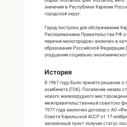
(карел. Koštamuš, фин. Kostamus, вепс
значения в Республике Карелия Рос
городской округ.
Город построен для обслуживания Ка
Распоряжением Правительства РФ от
перечня моногородов» включён в к
образования Российской Федерации (
ухудшения социально-экономическог
История
В 1967 году было принято решение о
комбината (ГОК). Поселение начало ст
нового железорудного месторождения,
межправительственный советско-фин
1977 года заключен договор с АО «Ф
Совета Карельской АССР от 17 ноябр
населённый пункт получил статус пос