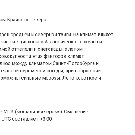
ам Крайнего Севера.
зон средней и северной тайги. На климат влияет
частые циклоны с Атлантического океана и
мой оттепели и снегопады, а летом —
совокупности этих факторов климат
днее между климатом Санкт-Петербурга и
 с частой переменой погоды, при вторжении
возможны сильные морозы. Лето короткое и
не МСК (московское время). Смещение
UTC составляет +3:00.