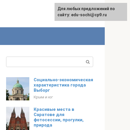
Для любых предложений по
English
сайту: edu-sochi@cp9.ru
Поиск:
Социально-экономическая
характеристика города
Выборг
Крым и юг
Красивые места в
Саратове для
фотосессии, прогулки,
природа