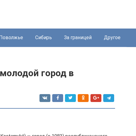
Поволжье
Сибирь
За границей
Другое
молодой город в