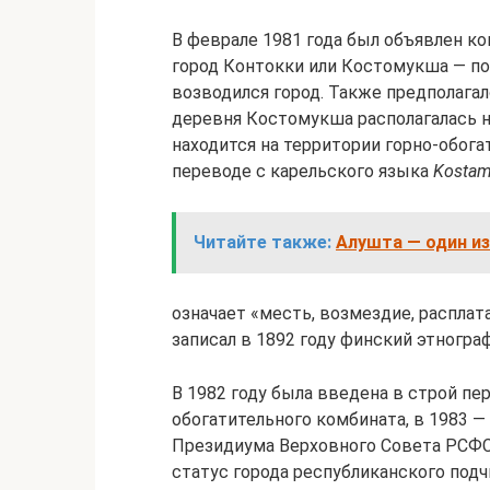
В феврале 1981 года был объявлен ко
город Контокки или Костомукша — по
возводился город. Также предполагал
деревня Костомукша располагалась н
находится на территории горно-обог
переводе с карельского языка
Kosta
Читайте также:
Алушта — один и
означает «месть, возмездие, расплат
записал в 1892 году финский этногра
В 1982 году была введена в строй п
обогатительного комбината, в 1983 — 
Президиума Верховного Совета РСФСР
статус города республиканского подч