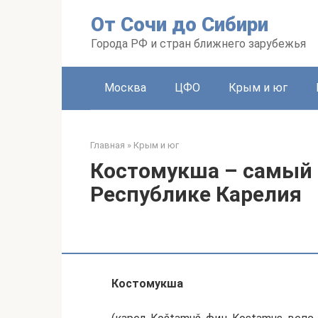
Перейти
От Сочи до Сибири
к
контенту
Города РФ и стран ближнего зарубежья
Москва
ЦФО
Крым и юг
Главная
»
Крым и юг
Костомукша – самый 
Республике Карелия
Костомукша