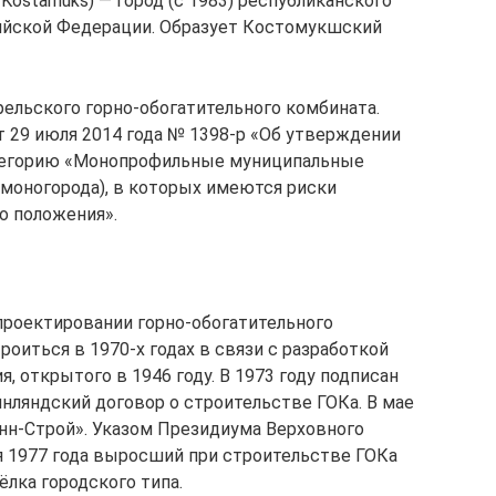
. Kostamukš) — город (с 1983) республиканского
сийской Федерации. Образует Костомукшский
рельского горно-обогатительного комбината.
 29 июля 2014 года № 1398-р «Об утверждении
атегорию «Монопрофильные муниципальные
моногорода), в которых имеются риски
о положения».
 проектировании горно-обогатительного
роиться в 1970-х годах в связи с разработкой
 открытого в 1946 году. В 1973 году подписан
ляндский договор о строительстве ГОКа. В мае
инн-Строй». Указом Президиума Верховного
я 1977 года выросший при строительстве ГОКа
ёлка городского типа.