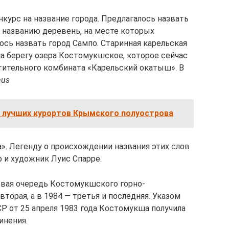
нкурс на название города. Предлагалось назвать
 названию деревень, на месте которых
ось назвать город Сампо. Старинная карельская
а берегу озера Костомукшское, которое сейчас
атительного комбината «Карельский окатыш». В
mus
з лучших курортов Крымского полуострова
а». Легенду о происхождении названия этих слов
ф и художник Луис Спарре.
ервая очередь Костомукшского горно-
вторая, а в 1984 — третья и последняя. Указом
 от 25 апреля 1983 года Костомукша получила
инения.