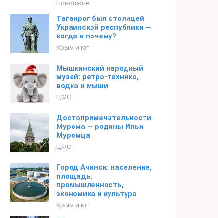
Поволжье
Таганрог был столицей
Украинской республики —
когда и почему?
Крым и юг
Мышкинский народный
музей: ретро-техника,
водка и мыши
ЦФО
Достопримечательности
Мурома — родины Ильи
Муромца
ЦФО
Город Ачинск: население,
площадь,
промышленность,
экономика и культура
Крым и юг