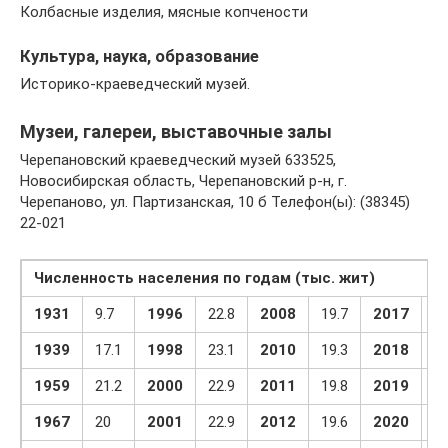
Колбасные изделия, мясные копчености
Культура, наука, образование
Историко-краеведческий музей.
Музеи, галереи, выставочные залы
Черепановский краеведческий музей 633525,
Новосибирская область, Черепановский р-н, г.
Черепаново, ул. Партизанская, 10 б Телефон(ы): (38345)
22-021
Численность населения по годам (тыс. жит)
1931
9.7
1996
22.8
2008
19.7
2017
19
1939
17.1
1998
23.1
2010
19.3
2018
19
1959
21.2
2000
22.9
2011
19.8
2019
19
1967
20
2001
22.9
2012
19.6
2020
19