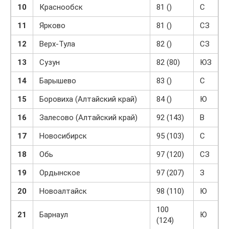
10
Краснообск
81 ()
С
11
Ярково
81 ()
СЗ
12
Верх-Тула
82 ()
СЗ
13
Сузун
82 (80)
ЮЗ
14
Барышево
83 ()
С
15
Боровиха (Алтайский край)
84 ()
Ю
16
Залесово (Алтайский край)
92 (143)
В
17
Новосибирск
95 (103)
С
18
Обь
97 (120)
СЗ
19
Ордынское
97 (207)
З
20
Новоалтайск
98 (110)
Ю
100
21
Барнаул
Ю
(124)