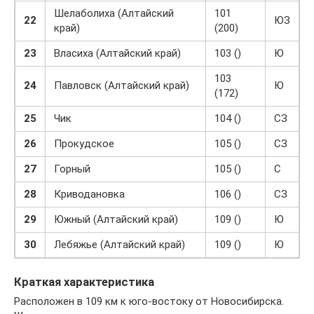
Шелаболиха (Алтайский
101
22
ЮЗ
край)
(200)
23
Власиха (Алтайский край)
103 ()
Ю
103
24
Павловск (Алтайский край)
Ю
(172)
25
Чик
104 ()
СЗ
26
Прокудское
105 ()
СЗ
27
Горный
105 ()
С
28
Криводановка
106 ()
СЗ
29
Южный (Алтайский край)
109 ()
Ю
30
Лебяжье (Алтайский край)
109 ()
Ю
Краткая характеристика
Расположен в 109 км к юго-востоку от Новосибирска.