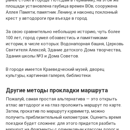
ранее стоял в городе Потсдам в Германии), на этой же
площади установлена гаубица времен ВОв; сооружена
Аллея Памяти; памятник Ленину; и наконец поклонный
крест у автодороги при въезде в город.
За свою сравнительно небольшую историю, чуть более
100 лет, город сумел обзавестись и памятниками
истории, в числе которых: Водонапорная башня, Церковь
Святителя Алексей, Здание детского Дома творчества,
Здания школы №3 и Дома Советов.
В городе имеется Краеведческий музей, дворец
культуры, картинная галерея, библиотеки.
Другие методы прокладки маршрута
Пожалуй, самая простая альтернатива — это открыть
атлас автодорог и на глаз проложить маршрут по карте.
Затем, прокатив по маршруту курвиметр, можно
получить приблизительный километраж. Оценить время
поездки будет сложнее: для этого придется разбить
маршрут на фрагменты с одинаковым классом дорог и