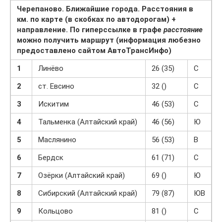
Черепаново. Ближайшие города. Расстояния в
км. по карте (в скобках по автодорогам) +
направление. По гиперссылке в графе
расстояние
можно получить маршрут (информация любезно
предоставлено сайтом АвтоТрансИнфо)
1
Линёво
26 (35)
С
2
ст. Евсино
32 ()
С
3
Искитим
46 (53)
С
4
Тальменка (Алтайский край)
46 (56)
Ю
5
Маслянино
56 (53)
В
6
Бердск
61 (71)
С
7
Озёрки (Алтайский край)
69 ()
Ю
8
Сибирский (Алтайский край)
79 (87)
ЮВ
9
Кольцово
81 ()
С