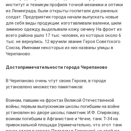
институт и техникум профиля точной механики и оптики
из Ленинграда, были открыты госпиталя для раненых
солдат. Предприятия города начали выпускать новые
для себя виды продукции: изготавливали валенки, шили
зимнюю одежду, выделывали кожу, овчину. На фронт из
всего района ушло 17 тыс. человек, из которых около 6
тыс. не вернулись. 12 вручили звание Героя Советского
Союза, Именами некоторых из них названы улицы в
Черепаново.
Достопримечательности города Черепаново
В Черепаново очень чтут своих Героев, в городе
установлено множество памятников:
Воинам, павшим на фронтах Великой Отечественной
войны; первым выпускникам школы погибшим на войне
установлен во дворе школы; памятник И.Ф. Спирякову;
воинам погибшим в Афганистане и Чечне; танк Т-34 на
привокзальной площади (примечательно, что этот танк