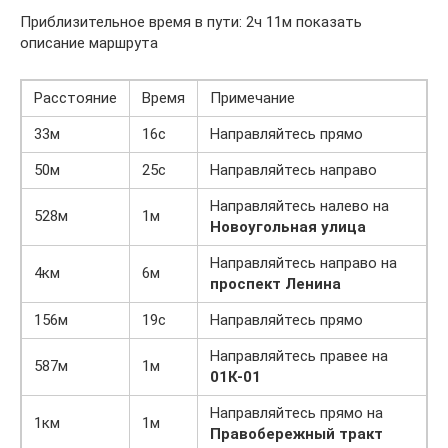
Приблизительное время в пути: 2ч 11м показать
описание маршрута
Расстояние
Время
Примечание
33м
16с
Направляйтесь прямо
50м
25с
Направляйтесь направо
Направляйтесь налево на
528м
1м
Новоугольная улица
Направляйтесь направо на
4км
6м
проспект Ленина
156м
19с
Направляйтесь прямо
Направляйтесь правее на
587м
1м
01К-01
Направляйтесь прямо на
1км
1м
Правобережный тракт