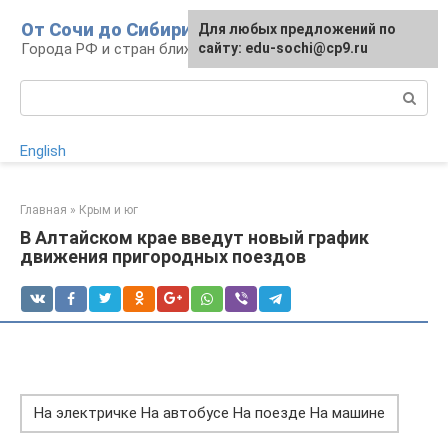
Перейти
От Сочи до Сибири
Для любых предложений по
к
Города РФ и стран ближнего зарубежья
сайту: edu-sochi@cp9.ru
контенту
Поиск:
English
Главная
»
Крым и юг
В Алтайском крае введут новый график
движения пригородных поездов
На электричке На автобусе На поезде На машине