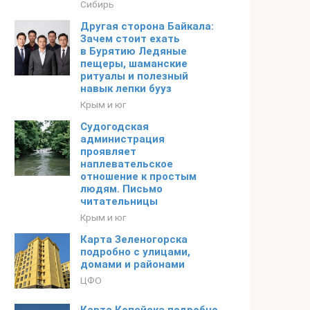
Сибирь
Другая сторона Байкала:
Зачем стоит ехать
в Бурятию Ледяные
пещеры, шаманские
ритуалы и полезный
навык лепки бууз
Крым и юг
Судогодская
администрация
проявляет
наплевательское
отношение к простым
людям. Письмо
читательницы
Крым и юг
Карта Зеленогорска
подробно с улицами,
домами и районами
ЦФО