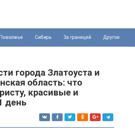
Поволжье
Сибирь
За границей
Другое
ти города Златоуста и
нская область: что
ристу, красивые и
1 день