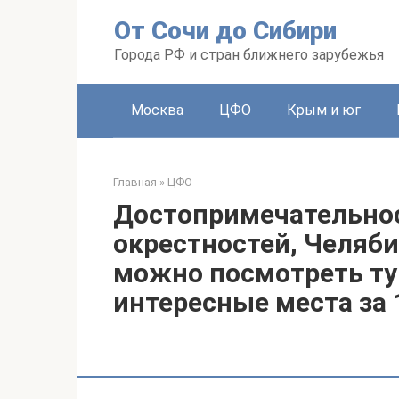
Перейти
От Сочи до Сибири
к
контенту
Города РФ и стран ближнего зарубежья
Москва
ЦФО
Крым и юг
Главная
»
ЦФО
Достопримечательнос
окрестностей, Челяби
можно посмотреть ту
интересные места за 