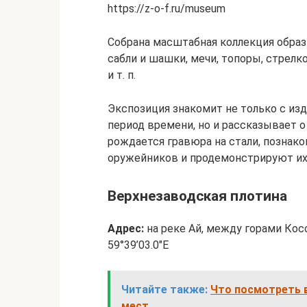
https://z-o-f.ru/museum
Собрана масштабная коллекция образц
сабли и шашки, мечи, топоры, стрел
и т. п.
Экспозиция знакомит не только с из
период времени, но и рассказывает о
рождается гравюра на стали, познак
оружейников и продемонстрируют их
Верхнезаводская плотина
Адрес:
на реке Ай, между горами Кос
59°39’03.0″E
Читайте также:
Что посмотреть в
мест