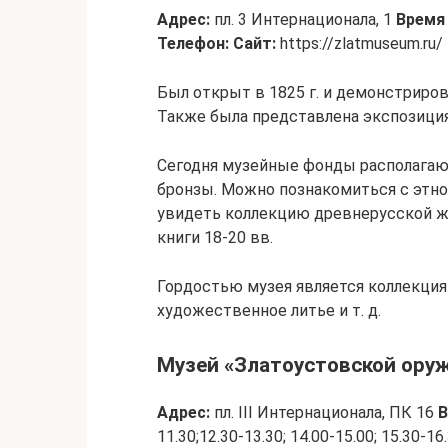
Адрес:
пл. 3 Интернационала, 1
Время
Телефон:
Сайт:
https://zlatmuseum.ru/
Был открыт в 1825 г. и демонстриров
Также была представлена экспозици
Сегодня музейные фонды располагают
бронзы. Можно познакомиться с этн
увидеть коллекцию древнерусской ж
книги 18-20 вв.
Гордостью музея является коллекция 
художественное литье и т. д.
Музей «Златоустовской ору
Адрес:
пл. III Интернационала, ПК 16
В
11.30;12.30-13.30; 14.00-15.00; 15.30-16