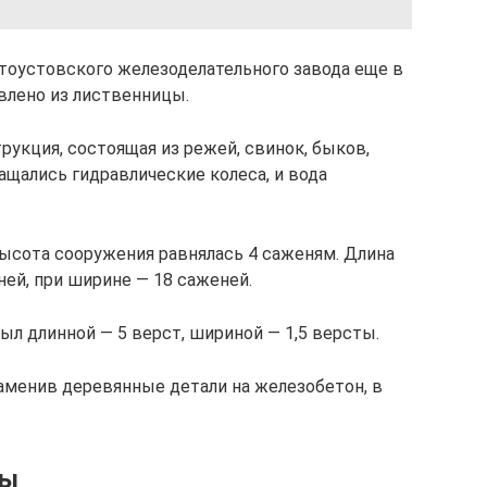
тоустовского железоделательного завода еще в
влено из лиственницы.
укция, состоящая из режей, свинок, быков,
Вращались гидравлические колеса, и вода
Высота сооружения равнялась 4 саженям. Длина
ей, при ширине — 18 саженей.
ыл длинной — 5 верст, шириной — 1,5 версты.
 заменив деревянные детали на железобетон, в
цы