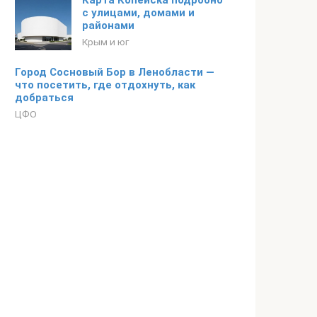
Карта Копейска подробно
с улицами, домами и
районами
Крым и юг
Город Сосновый Бор в Ленобласти —
что посетить, где отдохнуть, как
добраться
ЦФО