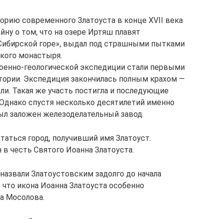
рию современного Златоуста в конце XVII века
йну о том, что на озере Иртяш плавят
Сибирской горе», выдал под страшными пытками
кого монастыря.
военно-геологической экспедиции стали первыми
тории. Экспедиция закончилась полным крахом —
и. Такая же участь постигла и последующие
 Однако спустя несколько десятилетий именно
Был заложен железоделательный завод.
статься город, получивший имя Златоуст.
 в честь Святого Иоанна Златоуста.
 назвали Златоустовским задолго до начала
 что икона Иоанна Златоуста особенно
а Мосолова.