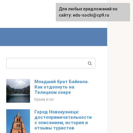
Для любых предложений по
English
сайту: edu-sochi@cp9.ru
Поиск:
Младший брат Байкала.
Как отдохнуть на
Телецком озере
Крым и юг
Город Новокузнецк:
достопримечательности
с описанием, история и
отзывы туристов