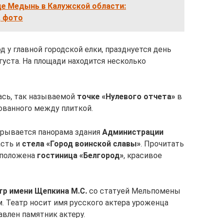
де Медынь в Калужской области:
, фото
 у главной городской елки, празднуется день
густа. На площади находится несколько
лась, так называемой
точке «Нулевого отчета»
в
ованного между плиткой.
ткрывается панорама здания
Администрации
асть и
стела «Город воинской славы»
. Прочитать
сположена
гостиница «Белгород»
, красивое
тр имени Щепкина М.С.
со статуей Мельпомены
. Театр носит имя русского актера уроженца
авлен памятник актеру.