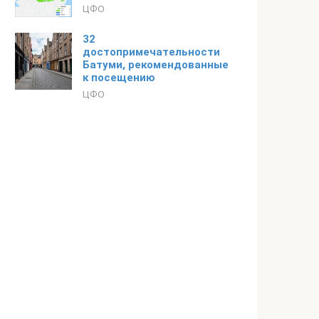
ЦФО
32
достопримечательности
Батуми, рекомендованные
к посещению
ЦФО