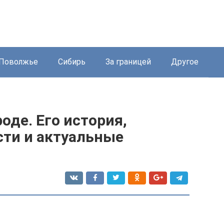
Поволжье
Сибирь
За границей
Другое
оде. Его история,
ти и актуальные