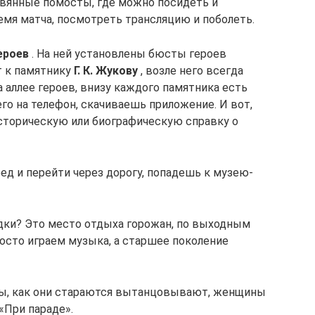
евянные помосты, где можно посидеть и
ремя матча, посмотреть трансляцию и поболеть.
ероев
. На ней установлены бюсты героев
т к памятнику
Г. К. Жукову
, возле него всегда
 аллее героев, внизу каждого памятника есть
го на телефон, скачиваешь приложение. И вот,
сторическую или биографическую справку о
ед и перейти через дорогу, попадешь к музею-
дки? Это место отдыха горожан, по выходным
осто играем музыка, а старшее поколение
ны, как они стараются вытанцовывают, женщины
«При параде».