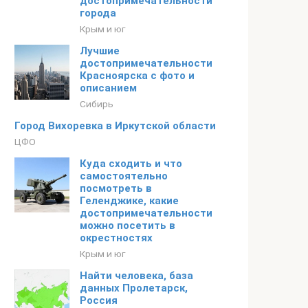
достопримечательности
города
Крым и юг
Лучшие
достопримечательности
Красноярска с фото и
описанием
Сибирь
Город Вихоревка в Иркутской области
ЦФО
Куда сходить и что
самостоятельно
посмотреть в
Геленджике, какие
достопримечательности
можно посетить в
окрестностях
Крым и юг
Найти человека, база
данных Пролетарск,
Россия