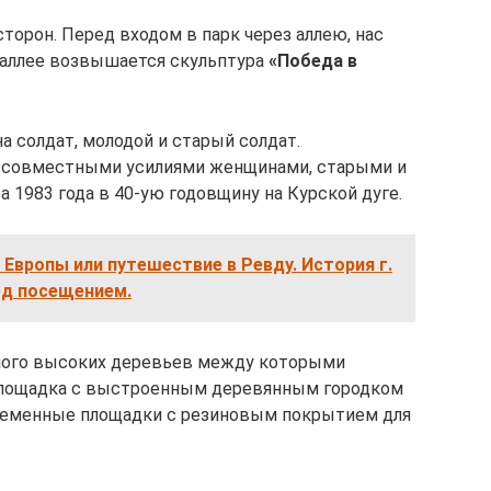
сторон. Перед входом в парк через аллею, нас
 аллее возвышается скульптура
«Победа в
 солдат, молодой и старый солдат.
 совместными усилиями женщинами, старыми и
 1983 года в 40-ую годовщину на Курской дуге.
 Европы или путешествие в Ревду. История г.
ед посещением.
 Много высоких деревьев между которыми
площадка с выстроенным деревянным городком
ременные площадки с резиновым покрытием для