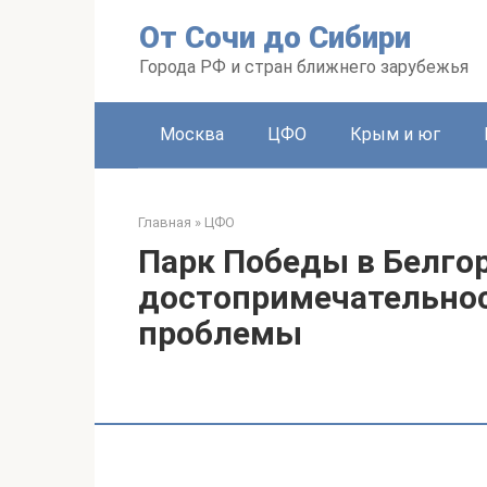
Перейти
От Сочи до Сибири
к
контенту
Города РФ и стран ближнего зарубежья
Москва
ЦФО
Крым и юг
Главная
»
ЦФО
Парк Победы в Белгор
достопримечательнос
проблемы