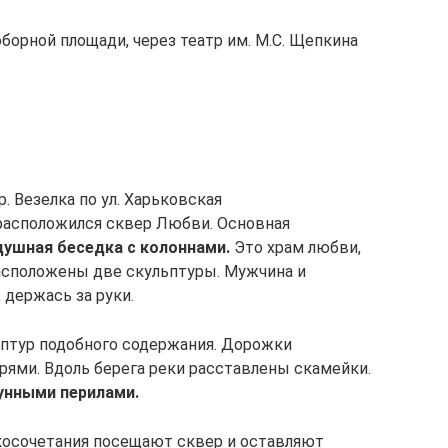
борной площади, через театр им. М.С. Щепкина
»
. Везелка по ул. Харьковская
расположился сквер Любви. Основная
душная беседка с колоннами.
Это храм любви,
расположены две скульптуры. Мужчина и
 держась за руки.
ьптур подобного содержания. Дорожки
ями. Вдоль берега реки расставлены скамейки.
унными перилами.
косочетания посещают сквер и оставляют