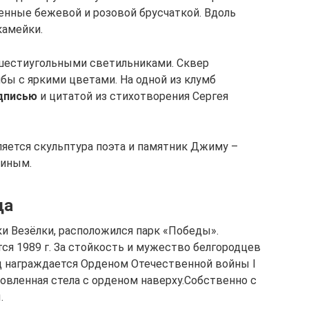
нные бежевой и розовой брусчаткой. Вдоль
камейки.
шестиугольными светильниками. Сквер
ы с яркими цветами. На одной из клумб
адписью
и цитатой из стихотворения Сергея
яется скульптура поэта и памятник Джиму –
ниным.
да
ки Везёлки, расположился парк «Победы».
ся 1989 г. За стойкость и мужество белгородцев
од награждается Орденом Отечественной войны I
овленная стела с орденом наверху.Собственно с
.