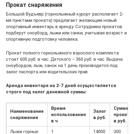
Прокат снаряжения
Большой Вудъявр (горнолыжный курорт располагает 2-
мя пунктами проката) предлагает желающим новый
спортивный инвентарь в аренду. Сотрудники прокатов
подберут сноуборд, лыжи или санки, учитывая возраст и
спортивную подготовку человека.
Прокат полного горнолыжного взрослого комплекта
стоит 600 руб. в час. Детского – 360 руб. в час. Выдача
сноубордов, лыж, санок на 1 день производится под
залог паспорта или водительских прав.
Аренда инвентаря на 2-7 дней осуществляется
строго под залог денежной суммы:
Время
Сумма
Наименование
Залог
использования
проката
снаряжения
в руб.
в ч
в руб.
Лыжи горные
1
14000
300