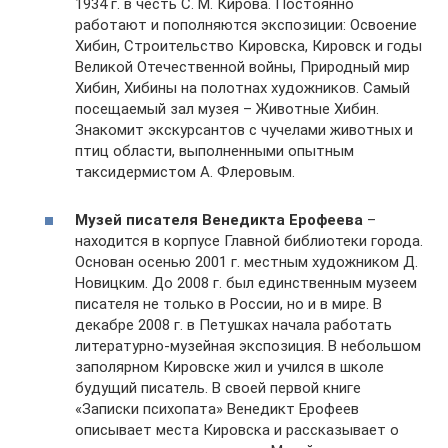
1934 г. в честь С. М. Кирова. Постоянно
работают и пополняются экспозиции: Освоение
Хибин, Строительство Кировска, Кировск и годы
Великой Отечественной войны, Природный мир
Хибин, Хибины на полотнах художников. Самый
посещаемый зал музея – Животные Хибин.
Знакомит экскурсантов с чучелами животных и
птиц области, выполненными опытным
таксидермистом А. Флеровым.
Музей писателя Венедикта Ерофеева
–
находится в корпусе Главной библиотеки города.
Основан осенью 2001 г. местным художником Д.
Новицким. До 2008 г. был единственным музеем
писателя не только в России, но и в мире. В
декабре 2008 г. в Петушках начала работать
литературно-музейная экспозиция. В небольшом
заполярном Кировске жил и учился в школе
будущий писатель. В своей первой книге
«Записки психопата» Венедикт Ерофеев
описывает места Кировска и рассказывает о