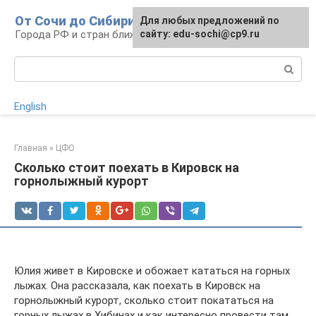
Перейти
От Сочи до Сибири
Для любых предложений по
к
Города РФ и стран ближнего зарубежья
сайту: edu-sochi@cp9.ru
контенту
Поиск:
English
Главная
»
ЦФО
Сколько стоит поехать в Кировск на
горнолыжный курорт
Юлия живет в Кировске и обожает кататься на горных
лыжах. Она рассказала, как поехать в Кировск на
горнолыжный курорт, сколько стоит покататься на
горных лыжах в Хибинах и как интересно провести там