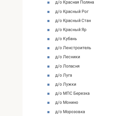
д/о Красная Поляна
д/о Красный Рог
д/о Красный Стан
д/о Красный Яр
д/о Кубань
д/о Ленстроитель
д/о Лесники
д/о Лопасня
д/о Луга
д/о Лужки
д/о МПС Березка
д/о Монино
д/о Морозовка