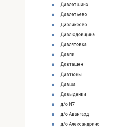
Давлетшино
Давлетьево
Давликеево
Давлюдовщина
Давлятовка
Давпи
Давташен
Давтюны
Давша
Давыденки
д/о N7
д/о Авангард
д/о Александрино