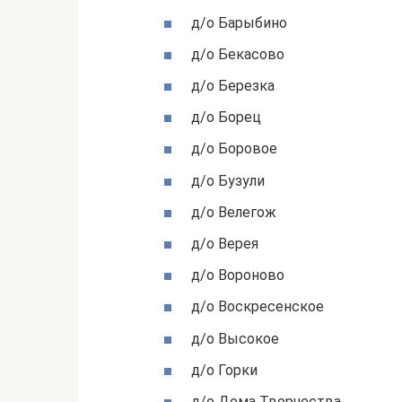
д/о Барыбино
д/о Бекасово
д/о Березка
д/о Борец
д/о Боровое
д/о Бузули
д/о Велегож
д/о Верея
д/о Вороново
д/о Воскресенское
д/о Высокое
д/о Горки
д/о Дома Творчества