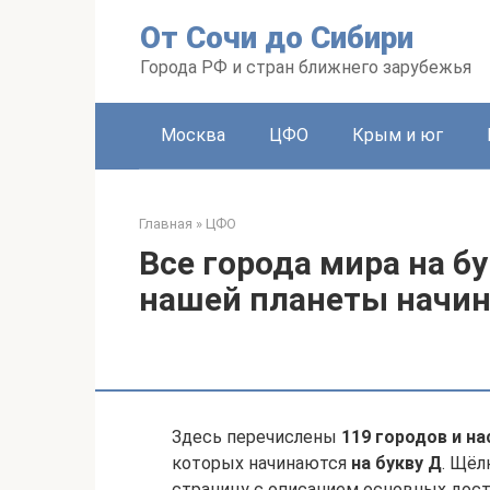
Перейти
От Сочи до Сибири
к
контенту
Города РФ и стран ближнего зарубежья
Москва
ЦФО
Крым и юг
Главная
»
ЦФО
Все города мира на б
нашей планеты начи
Здесь перечислены
119 городов и н
которых начинаются
на букву Д
. Щёл
страницу с описанием основных дост