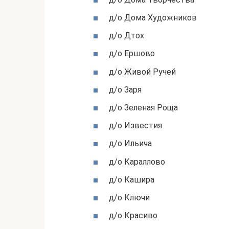
д/о Дома Художников
д/о Дтох
д/о Ершово
д/о Живой Ручей
д/о Заря
д/о Зеленая Роща
д/о Известия
д/о Ильича
д/о Караллово
д/о Кашира
д/о Ключи
д/о Красиво