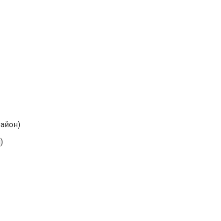
айон)
)