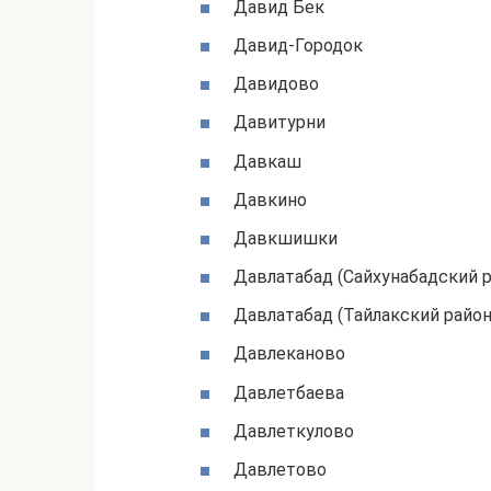
Давид Бек
Давид-Городок
Давидово
Давитурни
Давкаш
Давкино
Давкшишки
Давлатабад (Сайхунабадский р
Давлатабад (Тайлакский район
Давлеканово
Давлетбаева
Давлеткулово
Давлетово