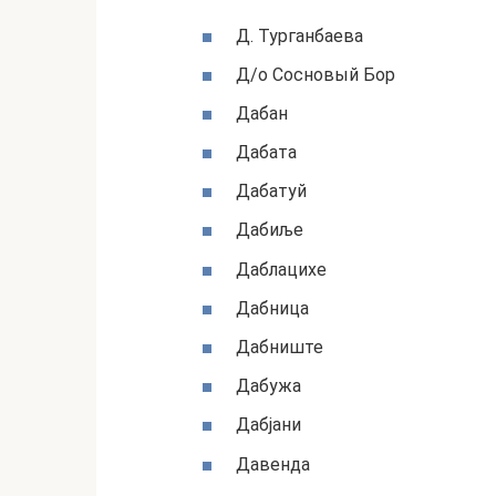
Д. Турганбаева
Д/о Сосновый Бор
Дабан
Дабата
Дабатуй
Дабиље
Даблацихе
Дабница
Дабниште
Дабужа
Дабјани
Давенда