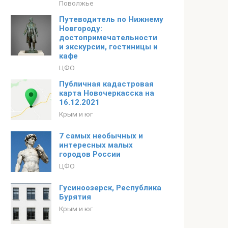
Поволжье
Путеводитель по Нижнему
Новгороду:
достопримечательности
и экскурсии, гостиницы и
кафе
ЦФО
Публичная кадастровая
карта Новочеркасска на
16.12.2021
Крым и юг
7 самых необычных и
интересных малых
городов России
ЦФО
Гусиноозерск, Республика
Бурятия
Крым и юг