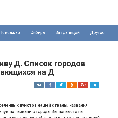
Поволжье
Сибирь
За границей
Другое
укву Д. Список городов
нающихся на Д
аселенных пунктов нашей страны
, названия
кнув по названию города, Вы попадёте на
опримечательностей города и его интерактивной