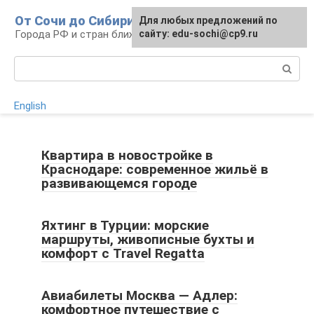
Перейти
От Сочи до Сибири
Для любых предложений по
к
Города РФ и стран ближнего зарубежья
сайту: edu-sochi@cp9.ru
контенту
Поиск:
English
Квартира в новостройке в
Краснодаре: современное жильё в
развивающемся городе
Яхтинг в Турции: морские
маршруты, живописные бухты и
комфорт с Travel Regatta
Авиабилеты Москва — Адлер:
комфортное путешествие с