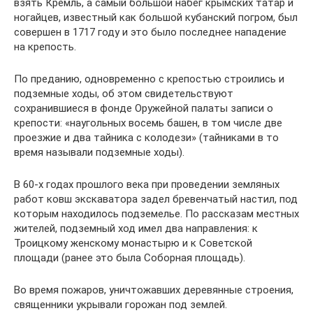
взять Кремль, а самый большой набег крымских татар и
ногайцев, известный как большой кубанский погром, был
совершен в 1717 году и это было последнее нападение
на крепость.
По преданию, одновременно с крепостью строились и
подземные ходы, об этом свидетельствуют
сохранившиеся в фонде Оружейной палаты записи о
крепости: «наугольных восемь башен, в том числе две
проезжие и два тайника с колодези» (тайниками в то
время называли подземные ходы).
В 60-х годах прошлого века при проведении земляных
работ ковш экскаватора задел бревенчатый настил, под
которым находилось подземелье. По рассказам местных
жителей, подземный ход имел два направления: к
Троицкому женскому монастырю и к Советской
площади (ранее это была Соборная площадь).
Во время пожаров, уничтожавших деревянные строения,
священники укрывали горожан под землей.