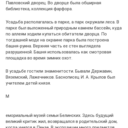
Павловский дворец. Во дворце была обширная
библиотека, коллекция фарфора.
Усадьба располагалась в парке, а парк окружали леса. В
парке был выложенный природным камнем бассейн, куда
по аллеям ходили купаться обитатели дворца. По
тогдашней моде на окраине парка была построена
башня-руина. Верхняя часть ее стен выглядела
разрушенной. Башня использовалась как смотровая
площадка во время зимних охот.
В усадьбе гостили знаменитости. Бывали Державин,
Вяземский, Лажечников. Баснописец И. А. Крылов был
учителем детей князя.
М
емориальный музей семьи Белинских. Здесь будущий
великий критик жил, возвращался в родительский дом,
когда учился в Пензе. В экспозиции много предметов