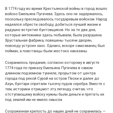
В 1774 году во время Крестьянской войны в город вошло
войско Емельяна Пугачева. Здесь оно не задержалось,
поскольку преследовалось государевым войском. Народ
надеялся обрести свободу, добиться лучшей жизни и
радушно встретил бунтовщиков. Но за те два дня,
которые мятежники здесь побывали, была разрушена
Хрустальная фабрика, повешены тысячи дворян,
повсюду устроен хаос. Однако, вскоре самозванец был
пойман, а повстанцы были жестоко наказаны.
Сохранилось предание, согласно которому в августе
1774 года по приказу Емельяна Пугачева в самом
длинном подземном туннеле, прорытом от центра
города под рекой Сурой на остров Пески и далее до
Ахун, бунтари спрятали тысячу пудов серебра. Вместе с
тем, историки отрицают эту легенду, считая, что
отступающему войску нужны были деньги и прятать их
под землей им не имело смысла.
Сооруженная крепость до наших дней не сохранилась —