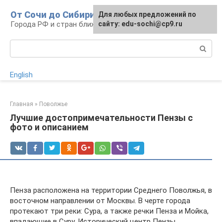
Перейти
От Сочи до Сибири
Для любых предложений по
к
Города РФ и стран ближнего зарубежья
сайту: edu-sochi@cp9.ru
контенту
Поиск:
English
Главная
»
Поволжье
Лучшие достопримечательности Пензы с
фото и описанием
Пенза расположена на территории Среднего Поволжья, в
восточном направлении от Москвы. В черте города
протекают три реки: Сура, а также речки Пенза и Мойка,
впадающие в Суру. Исторический центр Пензы