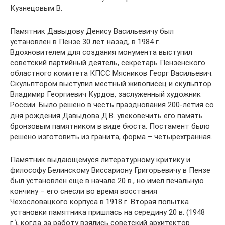
Кузнецовым В.
Памятник Давыдову Денису Васильевичу был
установлен в Пензе 30 лет назад, в 1984 г.
Вдохновителем для создания монумента выступил
советский партийный деятель, секретарь Пензенского
областного комитета КПСС Мясников Георг Васильевич.
Скульптором выступил местный живописец и скульптор
Владимир Георгиевич Курдов, заслуженный художник
России. Было решено в честь празднования 200-летия со
дня рождения Давыдова Д.В. увековечить его память
бронзовым памятником в виде бюста. Постамент было
решено изготовить из гранита, форма – четырехгранная.
Памятник выдающемуся литературному критику и
философу Белинскому Виссариону Григорьевичу в Пензе
был установлен еще в начале 20 в., но имел печальную
кончину – его снесли во время восстания
Чехословацкого корпуса в 1918 г. Вторая попытка
установки памятника пришлась на середину 20 в. (1948
г.), когда за работу взялись советский архитектор