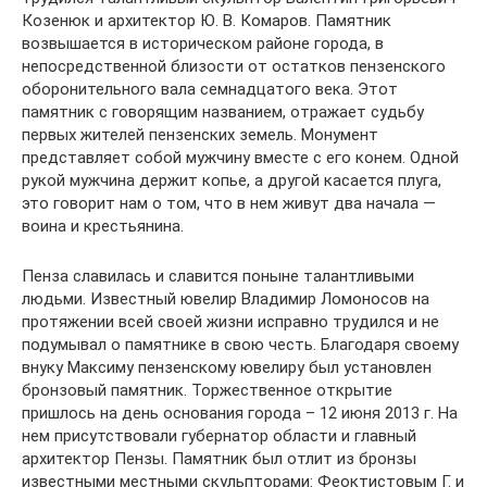
Козенюк и архитектор Ю. В. Комаров. Памятник
возвышается в историческом районе города, в
непосредственной близости от остатков пензенского
оборонительного вала семнадцатого века. Этот
памятник с говорящим названием, отражает судьбу
первых жителей пензенских земель. Монумент
представляет собой мужчину вместе с его конем. Одной
рукой мужчина держит копье, а другой касается плуга,
это говорит нам о том, что в нем живут два начала —
воина и крестьянина.
Пенза славилась и славится поныне талантливыми
людьми. Известный ювелир Владимир Ломоносов на
протяжении всей своей жизни исправно трудился и не
подумывал о памятнике в свою честь. Благодаря своему
внуку Максиму пензенскому ювелиру был установлен
бронзовый памятник. Торжественное открытие
пришлось на день основания города – 12 июня 2013 г. На
нем присутствовали губернатор области и главный
архитектор Пензы. Памятник был отлит из бронзы
известными местными скульпторами: Феоктистовым Г. и