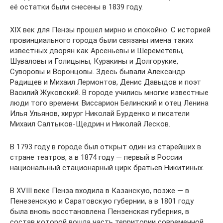
её остатки были снесены в 1839 году.
XIX век для Пензы прошел мирно и спокойно. С историей
провинциального города были связаны имена таких
известных дворян как Арсеньевы и Шереметевы,
Шуваловы и Голицыны, Куракины и Долгорукие,
Суворовы и Воронцовы. Здесь бывали Александр
Радищев и Михаил Лермонтов, Денис Давыдов и поэт
Василий Жуковский. В городе учились многие известные
люди того времени: Виссарион Белинский и отец Ленина
Илья Ульянов, хирург Николай Бурденко и писатели
Михаил Салтыков-Щедрин и Николай Лесков.
В 1793 году в городе был открыт один из старейших в
стране театров, а в 1874 году — первый в России
национальный стационарный цирк братьев Никитиных.
В XVIII веке Пенза входила в Казанскую, позже — в
Пенезенскую и Саратовскую губернии, а в 1801 году
была вновь восстановлена Пензенская губерния, в
состав которой вошла часть территории современной