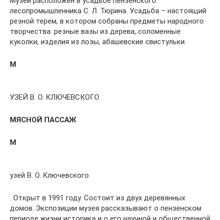
Музей расположен в усадьбе пензенского
лесопромышленника С. Л. Тюрина. Усадьба – настоящий
резной терем, в котором собраны предметы народного
творчества: резные вазы из дерева, соломенные
куколки, изделия из лозы, абашевские свистульки.
М
УЗЕЙ В. О. КЛЮЧЕВСКОГО
МЯСНОЙ ПАССАЖ
М
узей В. О. Ключевского
. Открыт в 1991 году. Состоит из двух деревянных
домов. Экспозиции музея рассказывают о пензенском
периоде жизни историка и о его научной и общественной