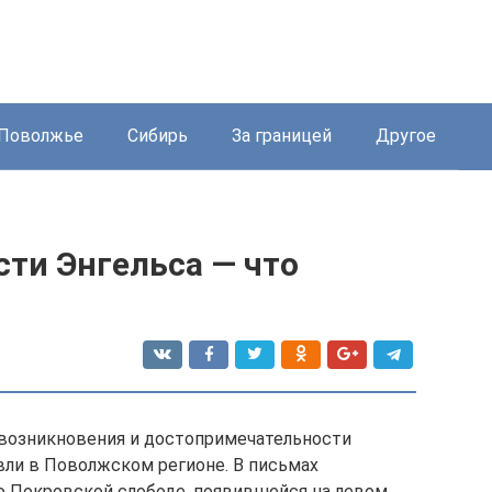
Поволжье
Сибирь
За границей
Другое
ти Энгельса — что
 возникновения и достопримечательности
вли в Поволжском регионе. В письмах
о Покровской слободе, появившейся на левом