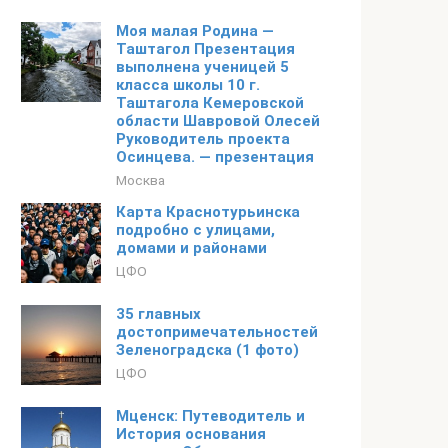
Моя малая Родина —
Таштагол Презентация
выполнена ученицей 5
класса школы 10 г.
Таштагола Кемеровской
области Шавровой Олесей
Руководитель проекта
Осинцева. — презентация
Москва
Карта Краснотурьинска
подробно с улицами,
домами и районами
ЦФО
35 главных
достопримечательностей
Зеленоградска (1 фото)
ЦФО
Мценск: Путеводитель и
История основания