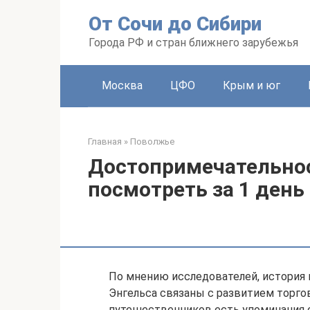
Перейти
От Сочи до Сибири
к
контенту
Города РФ и стран ближнего зарубежья
Москва
ЦФО
Крым и юг
Главная
»
Поволжье
Достопримечательнос
посмотреть за 1 день
По мнению исследователей, история
Энгельса связаны с развитием торго
путешественников есть упоминания 