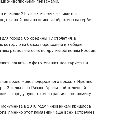
ными живописными пейзажами.
 в начале 21 столетия. Бык – является
е, с чашей соли на спине изображено на гербе
для города. Со средины 17 столетия, в
ь, которую на быках перевозили в амбары
тных развозили соль по другим регионам России.
делать памятные фото, спешат все туристы и
влен возле железнодорожного вокзала. Именно
ары Энгельса по Рязано-Уральской железной
зволило городу существенно развить экономику.
 монумента в 2010 году, чиновникам пришлось
ги. Именно этот памятник чаще всех встречает