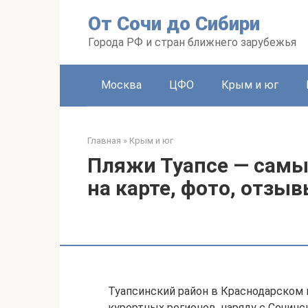
Перейти
От Сочи до Сибири
к
контенту
Города РФ и стран ближнего зарубежья
Москва
ЦФО
Крым и юг
Главная
»
Крым и юг
Пляжи Туапсе — самы
на карте, фото, отзы
Туапсинский район в Краснодарском 
курортных регионов, наряду с Сочин