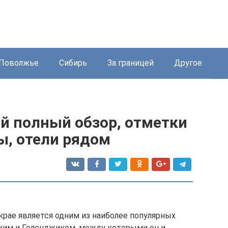
Поволжье
Сибирь
За границей
Другое
й полный обзор, отметки
вы, отели рядом
крае является одним из наиболее популярных
ским и Геленджиком, между которыми он и