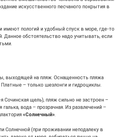
оздание искусственного песчаного покрытия в
 имеют пологий и удобный спуск в море, где-то
й. Данное обстоятельство надо учитывать, если
тьми.
цы, выходящей на пляж. Оснащенность пляжа
 Платные – только шезлонги и гидроциклы.
-я Сочинская щель), пляж сильно не застроен –
 галька, вода – прозрачная. Из развлечений –
илактория
«Солнечный»
.
ли Солнечной (при проживании неподалеку в
жить далеко от моря, добираться лучше на