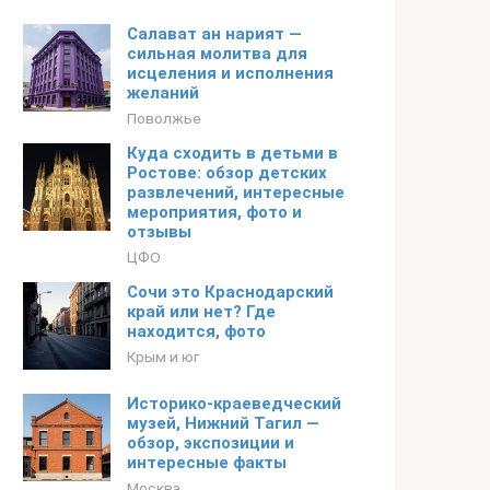
Салават ан нарият —
сильная молитва для
исцеления и исполнения
желаний
Поволжье
Куда сходить в детьми в
Ростове: обзор детских
развлечений, интересные
мероприятия, фото и
отзывы
ЦФО
Сочи это Краснодарский
край или нет? Где
находится, фото
Крым и юг
Историко-краеведческий
музей, Нижний Тагил —
обзор, экспозиции и
интересные факты
Москва