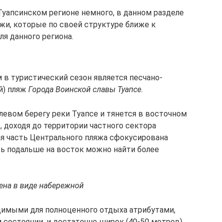
Туапсинском регионе немного, в данном разделе
жи, которые по своей структуре ближе к
я данного региона.
в туристический сезон является песчано-
й) пляж
Города Воинской славы Туапсе.
левом берегу реки Туапсе и тянется в восточном
, доходя до территории частного сектора
ая часть Центрального пляжа сфокусирована
ть подальше на восток можно найти более
ена в виде набережной
димыми для полноценного отдыха атрибутами,
состоянии, и достаточно широк (40-50 метров).