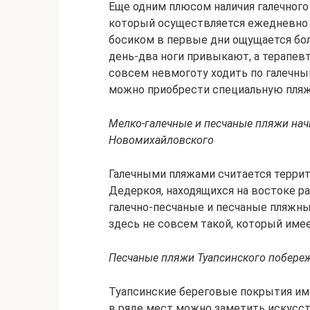
Еще одним плюсом наличия галечного
который осуществляется ежедневно и
босиком в первые дни ощущается бол
день-два ноги привыкают, а терапев
совсем невмоготу ходить по галечны
можно приобрести специальную пляж
Мелко-галечные и песчаные пляжи нач
Новомихайловского
Галечными пляжами считается террит
Дедеркоя, находящихся на востоке р
галечно-песчаные и песчаные пляжные
здесь не совсем такой, который имее
Песчаные пляжи Туапсинского побере
Туапсинские береговые покрытия им
в ряде мест можно заметить искусс