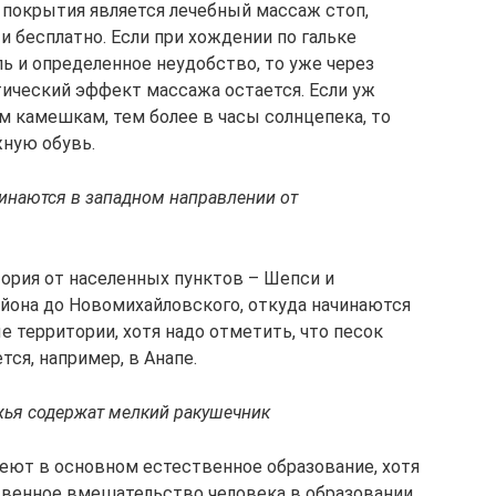
 покрытия является лечебный массаж стоп,
 бесплатно. Если при хождении по гальке
ь и определенное неудобство, то уже через
тический эффект массажа остается. Если уж
м камешкам, тем более в часы солнцепека, то
ную обувь.
инаются в западном направлении от
ория от населенных пунктов – Шепси и
айона до Новомихайловского, откуда начинаются
 территории, хотя надо отметить, что песок
тся, например, в Анапе.
жья содержат мелкий ракушечник
еют в основном естественное образование, хотя
твенное вмешательство человека в образовании