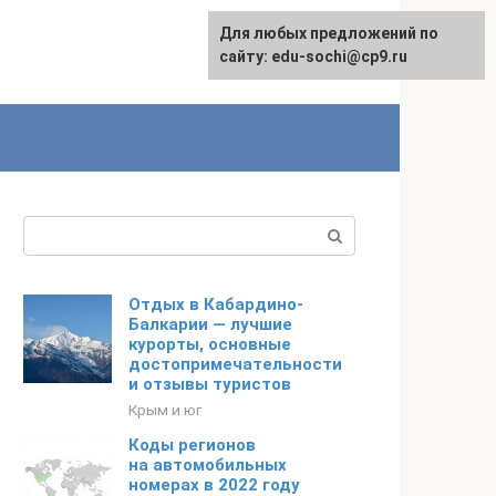
Для любых предложений по
English
сайту: edu-sochi@cp9.ru
Поиск:
Отдых в Кабардино-
Балкарии — лучшие
курорты, основные
достопримечательности
и отзывы туристов
Крым и юг
Коды регионов
на автомобильных
номерах в 2022 году