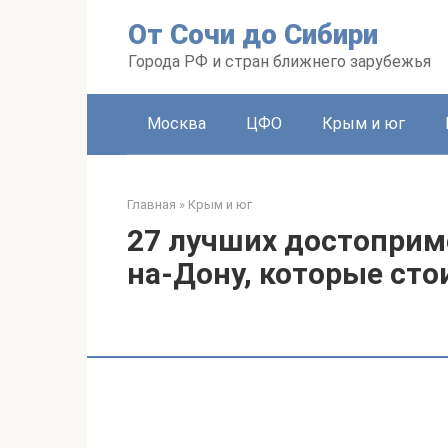
Перейти
От Сочи до Сибири
к
контенту
Города РФ и стран ближнего зарубежья
Москва
ЦФО
Крым и юг
Главная
»
Крым и юг
27 лучших достоприм
на-Дону, которые сто