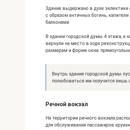
Здание выдержано в духе эклектики с
с образом античных богинь, капител
балконами.
В здании городской думы 4 этажа, а 
вернули на место в ходе реконструкц
размерам и форме окна: прямоугольны
Внутрь здания городской думы пу
полюбоваться им получится лишь 
Речной вокзал
На территории речного вокзала расп
для обслуживания пассажиров круиз