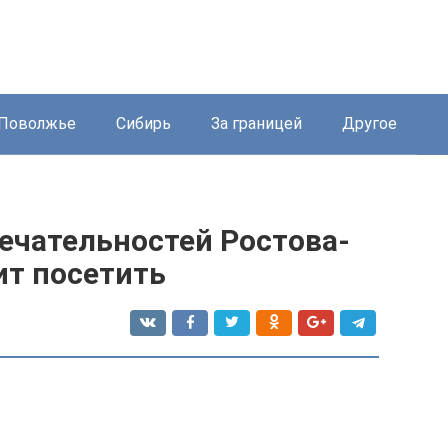
Поволжье
Сибирь
За границей
Другое
ечательностей Ростова-
ит посетить