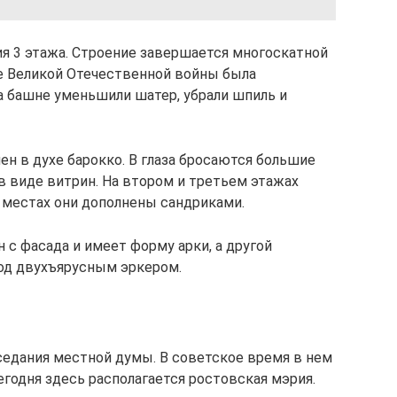
ия 3 этажа. Строение завершается многоскатной
е Великой Отечественной войны была
а башне уменьшили шатер, убрали шпиль и
н в духе барокко. В глаза бросаются большие
в виде витрин. На втором и третьем этажах
 местах они дополнены сандриками.
н с фасада и имеет форму арки, а другой
под двухъярусным эркером.
аседания местной думы. В советское время в нем
егодня здесь располагается ростовская мэрия.