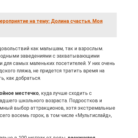
роприятие на тему: Долина счастья. Моя
довольствий как малышам, так и взрослым.
 водными заведениями с захватывающими
 для самых маленьких посетителей. У них очень
дского пляжа, не придется тратить время на
, как добраться.
койное местечко
, куда лучше сходить с
адшего школьного возраста. Подростков и
омный выбор аттракционов, хотя экстремальные
сего восемь горок, в том числе «Мультислайд»,
вально в 100 метрах от воды,
раскинулся