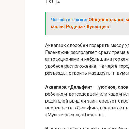
1 of 12
Читайте также:
Общешкольное ме
малая Родина - Кувандык
Аквапарк способен подарить массу у
Геленджик располагает сразу тремя
аттракционами и небольшими горками
удобное расположение – в черте горо
разъезды, строить маршруты и думать
Аквапарк «Дельфин» — уютное, спо
ребенком-детсадовцем или чадом мл
родителей вряд ли заинтересует скр
все же есть. «Дельфин» предлагает в
«Мультифлекс», «Тобоган».
В центре города, рядом с морем, бук