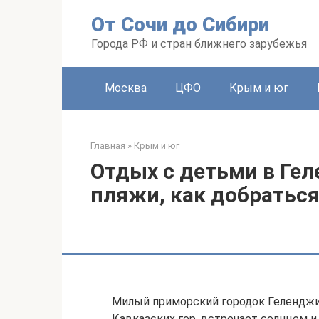
Перейти
От Сочи до Сибири
к
контенту
Города РФ и стран ближнего зарубежья
Москва
ЦФО
Крым и юг
Главная
»
Крым и юг
Отдых с детьми в Гел
пляжи, как добратьс
Милый приморский городок Геленджи
Кавказских гор, встречает солнцем 