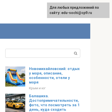
Для любых предложений по
English
сайту: edu-sochi@cp9.ru
Поиск:
Новомихайловский: отдых
у моря, описание,
особенности, отели у
моря
Крым и юг
Балашиха.
Достопримечательности,
фото, что посмотреть за 1
день, куда сходить