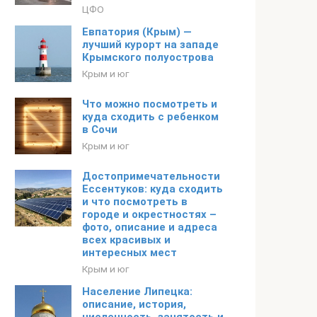
ЦФО
Евпатория (Крым) —
лучший курорт на западе
Крымского полуострова
Крым и юг
Что можно посмотреть и
куда сходить с ребенком
в Сочи
Крым и юг
Достопримечательности
Ессентуков: куда сходить
и что посмотреть в
городе и окрестностях –
фото, описание и адреса
всех красивых и
интересных мест
Крым и юг
Население Липецка:
описание, история,