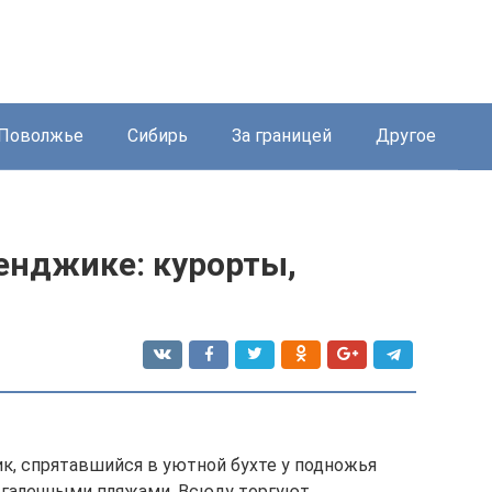
Поволжье
Сибирь
За границей
Другое
енджике: курорты,
я
к, спрятавшийся в уютной бухте у подножья
и галечными пляжами. Всюду торгуют