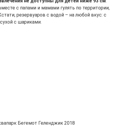
звлечения не доступны для детей ниже 93 см
.
месте с папами и мамами гулять по территории,
стати, резервуаров с водой – на любой вкус: с
сухой с шариками.
Аквапарк Бегемот Геленджик 2018