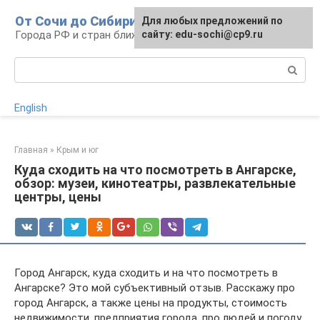
Перейти
От Сочи до Сибири
Для любых предложений по
к
Города РФ и стран ближнего зарубежья
сайту: edu-sochi@cp9.ru
контенту
Поиск:
English
Главная
»
Крым и юг
Куда сходить на что посмотреть в Ангарске,
обзор: музеи, кинотеатры, развлекательные
центры, цены
Город Ангарск, куда сходить и на что посмотреть в
Ангарске? Это мой субъективный отзыв. Расскажу про
город Ангарск, а также цены на продукты, стоимость
недвижимости, предприятия города, про людей и погоду.