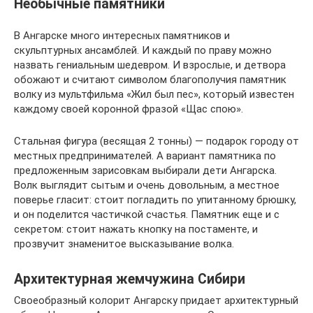
Необычные памятники
В Ангарске много интересных памятников и
скульптурных ансамблей. И каждый по праву можно
назвать гениальным шедевром. И взрослые, и детвора
обожают и считают символом благополучия памятник
волку из мультфильма «Жил был пес», который известен
каждому своей коронной фразой «Щас спою».
Стальная фигура (весящая 2 тонны) — подарок городу от
местных предпринимателей. А вариант памятника по
предложенным зарисовкам выбирали дети Ангарска.
Волк выглядит сытым и очень довольным, а местное
поверье гласит: стоит погладить по упитанному брюшку,
и он поделится частичкой счастья. Памятник еще и с
секретом: стоит нажать кнопку на постаменте, и
прозвучит знаменитое высказывание волка.
Архитектурная жемчужина Сибири
Своеобразный колорит Ангарску придает архитектурный